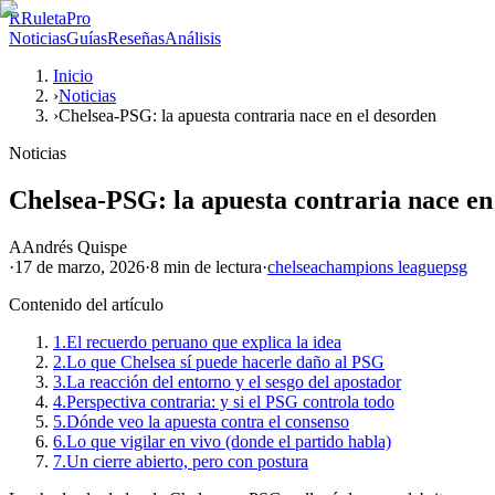
R
RuletaPro
Noticias
Guías
Reseñas
Análisis
Inicio
›
Noticias
›
Chelsea-PSG: la apuesta contraria nace en el desorden
Noticias
Chelsea-PSG: la apuesta contraria nace en
A
Andrés Quispe
·
17 de marzo, 2026
·
8 min
de lectura
·
chelsea
champions league
psg
Contenido del artículo
1.
El recuerdo peruano que explica la idea
2.
Lo que Chelsea sí puede hacerle daño al PSG
3.
La reacción del entorno y el sesgo del apostador
4.
Perspectiva contraria: y si el PSG controla todo
5.
Dónde veo la apuesta contra el consenso
6.
Lo que vigilar en vivo (donde el partido habla)
7.
Un cierre abierto, pero con postura