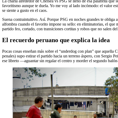
La charla alrededor de Chelsea vs PSG se llenó de esa palabrita que s
favoritismo aunque te duela. Yo me voy al lado incómodo: el valor e
se siente a gusto en el caos.
Suena contraintuitivo. Así. Porque PSG en noches grandes te obliga a m
alfombra cuando el favorito impone su sello: en eliminatorias, el que
partido feo, cortado, con transiciones cortitas y robos que no salen del
El recuerdo peruano que explica la idea
Pocas cosas enseñan más sobre el “underdog con plan” que aquella Co
penales) supo estirar el partido hacia un terreno áspero, con Sergio P
ese libreto —aguantar sin regalar el centro y morder el segundo baló