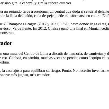
arisino gire la cabeza, y gire la cabeza otra vez.
ega un segundo tarde a presionar, un central que duda si seguir al dela
e la línea del balón, cada despeje puede transformarse en contra. Es fú
ne 2 Champions League (2012 y 2021). PSG, hasta donde llega el registro
nervioso. Va de frente. En 2012, Chelsea ganó una final en Múnich cedie
 monstruo.
tador
 una mesa del Centro de Lima a discutir de memoria, de camisetas y 
de eso. Chelsea, en cambio, muchas veces se percibe como “equipo en co
ordura.
la casa ajusta para equilibrar su riesgo. Punto. No necesito inventarme
ponerse más jugoso, más tentador.