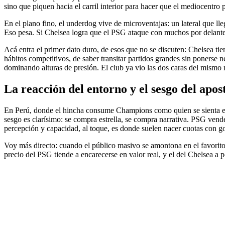
sino que piquen hacia el carril interior para hacer que el mediocentro p
En el plano fino, el underdog vive de microventajas: un lateral que ll
Eso pesa. Si Chelsea logra que el PSG ataque con muchos por delante d
Acá entra el primer dato duro, de esos que no se discuten: Chelsea tie
hábitos competitivos, de saber transitar partidos grandes sin ponerse 
dominando alturas de presión. El club ya vio las dos caras del mismo
La reacción del entorno y el sesgo del apos
En Perú, donde el hincha consume Champions como quien se sienta en
sesgo es clarísimo: se compra estrella, se compra narrativa. PSG ven
percepción y capacidad, al toque, es donde suelen nacer cuotas con g
Voy más directo: cuando el público masivo se amontona en el favorito, 
precio del PSG tiende a encarecerse en valor real, y el del Chelsea a 