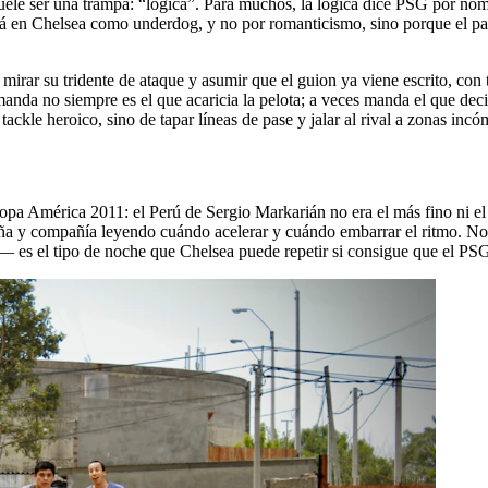
uele ser una trampa: “lógica”. Para muchos, la lógica dice PSG por nomb
stá en Chelsea como underdog, y no por romanticismo, sino porque el p
irar su tridente de ataque y asumir que el guion ya viene escrito, con ti
 manda no siempre es el que acaricia la pelota; a veces manda el que d
 tackle heroico, sino de tapar líneas de pase y jalar al rival a zonas inc
pa América 2011: el Perú de Sergio Markarián no era el más fino ni el 
eña y compañía leyendo cuándo acelerar y cuándo embarrar el ritmo. No fu
n— es el tipo de noche que Chelsea puede repetir si consigue que el PS