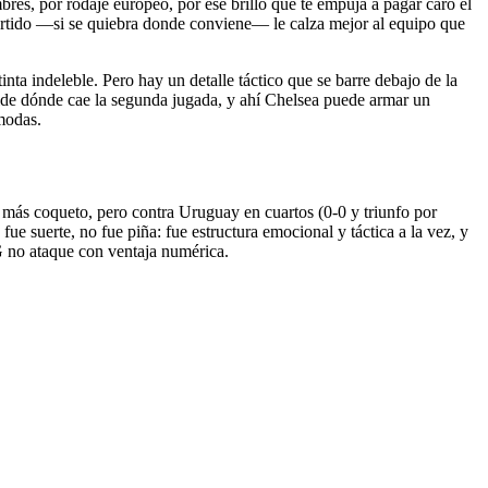
res, por rodaje europeo, por ese brillo que te empuja a pagar caro el
artido —si se quiebra donde conviene— le calza mejor al equipo que
nta indeleble. Pero hay un detalle táctico que se barre debajo de la
ecide dónde cae la segunda jugada, y ahí Chelsea puede armar un
ómodas.
más coqueto, pero contra Uruguay en cuartos (0-0 y triunfo por
e suerte, no fue piña: fue estructura emocional y táctica a la vez, y
G no ataque con ventaja numérica.