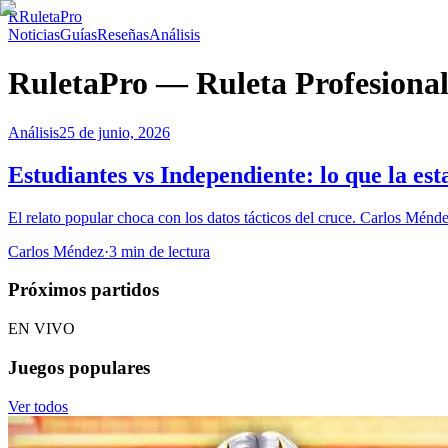
R
RuletaPro
Noticias
Guías
Reseñas
Análisis
RuletaPro
—
Ruleta Profesiona
Análisis
25 de junio, 2026
Estudiantes vs Independiente: lo que la esta
El relato popular choca con los datos tácticos del cruce. Carlos Ménd
Carlos Méndez
·
3 min
de lectura
Próximos partidos
EN VIVO
Juegos populares
Ver todos