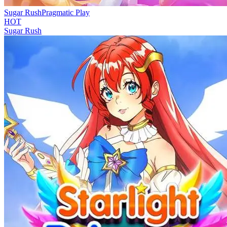
Sugar Rush
Pragmatic Play
HOT
Sugar Rush