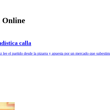
l Online
dística calla
ez lee el partido desde la pizarra y apuesta por un mercado que subestim