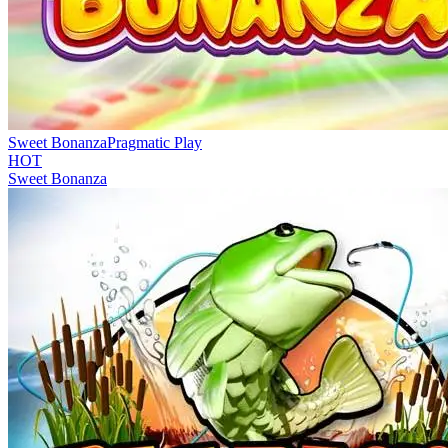
Sweet Bonanza
Pragmatic Play
HOT
Sweet Bonanza