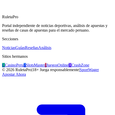
RuletaPro
Portal independiente de noticias deportivas, análisis de apuestas y
reseñas de casas de apuestas para el mercado peruano.
Secciones
Noticias
Guías
Reseñas
Análisis
Sitios hermanos
C
CasinoPeru
S
SlotsMaster
J
JuegosOnline
C
CrashZone
©
2026
RuletaPro
|
18+ Juega responsablemente
|
SportWager
Apostar Ahora