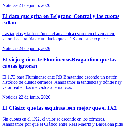
Noticias
·
23 de junio, 2026
El dato que grita en Belgrano-Central y las cuotas
callan
Las tarjetas y la fricción en el área chica esconden el verdadero
valor. Lectura fría de un duelo que el 1X2 no sabe explicar.
Noticias
·
23 de junio, 2026
El viejo guion de Fluminense-Bragantino que las
cuotas ignoran
El 1.73 para Fluminense ante RB Bragantino esconde un patrón
histórico de duelos cerrados. Analizamos la tendencia y dónde hay
valor real en los mercados alternativos.
Noticias
·
22 de junio, 2026
El Clásico que las esquinas leen mejor que el 1X2
Sin cuotas en el 1X2, el valor se esconde en los córneres.
Analizamos por qué el Clásico entre Real Madrid y Barcelona pide