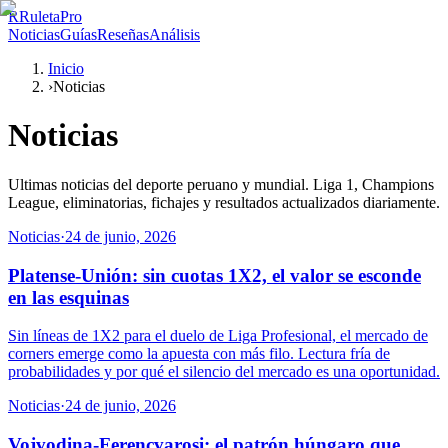
R
RuletaPro
Noticias
Guías
Reseñas
Análisis
Inicio
›
Noticias
Noticias
Ultimas noticias del deporte peruano y mundial. Liga 1, Champions
League, eliminatorias, fichajes y resultados actualizados diariamente.
Noticias
·
24 de junio, 2026
Platense-Unión: sin cuotas 1X2, el valor se esconde
en las esquinas
Sin líneas de 1X2 para el duelo de Liga Profesional, el mercado de
corners emerge como la apuesta con más filo. Lectura fría de
probabilidades y por qué el silencio del mercado es una oportunidad.
Noticias
·
24 de junio, 2026
Vojvodina-Ferencvarosi: el patrón húngaro que