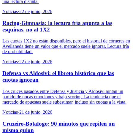
una lectura distinta.
Noticias
·
22 de junio, 2026
Racing-Gimnasia: la lectura fría apunta a las
esquinas, no al 1X2
Las cuotas 1X2 no están disponibles, pero el historial de córneres en
Avellaneda tiene un valor que el mercado suele ignorar. Lectura fría
de probabilidad.
Noticias
·
22 de junio, 2026
Defensa vs Aldosivi: el libreto histórico que las
cuotas ignoran
Los cruces pasados entre Defensa y Justicia y Aldosivi pintan un
partido de pocas emociones y bajo scoring. La tendencia que el
mercado de apuestas suele subestimar, incluso sin cuotas a la vista.
Noticias
·
21 de junio, 2026
Cruzeiro-Botafogo: 90 minutos que repiten un
mismo guion