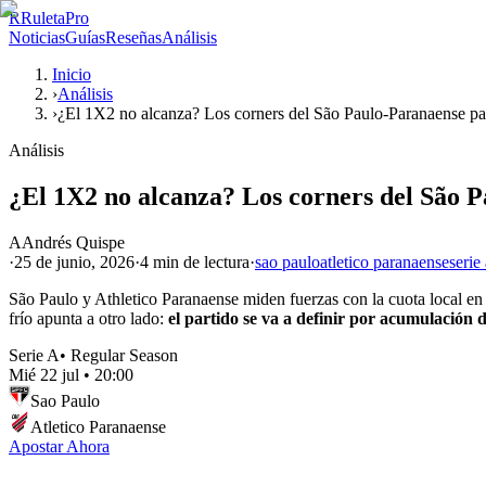
R
RuletaPro
Noticias
Guías
Reseñas
Análisis
Inicio
›
Análisis
›
¿El 1X2 no alcanza? Los corners del São Paulo-Paranaense p
Análisis
¿El 1X2 no alcanza? Los corners del São 
A
Andrés Quispe
·
25 de junio, 2026
·
4 min
de lectura
·
sao paulo
atletico paranaense
serie
São Paulo y Athletico Paranaense miden fuerzas con la cuota local en 1
frío apunta a otro lado:
el partido se va a definir por acumulación de
Serie A
•
Regular Season
Mié 22 jul
•
20:00
Sao Paulo
Atletico Paranaense
Apostar Ahora