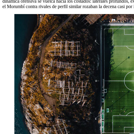
dinámica ofensiva se vuelca hacia los costados: laterales profundos,
el Morumbí contra rivales de perfil similar rozaban la decena casi por 