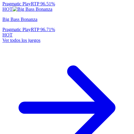
Pragmatic Play
RTP
96.51
%
HOT
Big Bass Bonanza
Pragmatic Play
RTP
96.71
%
HOT
Ver todos los juegos