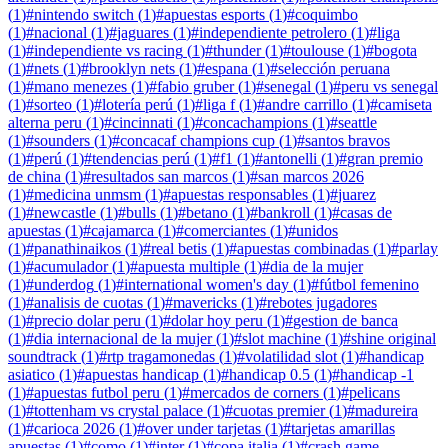
(
1
)
#
nintendo switch
(
1
)
#
apuestas esports
(
1
)
#
coquimbo
(
1
)
#
nacional
(
1
)
#
jaguares
(
1
)
#
independiente petrolero
(
1
)
#
liga
(
1
)
#
independiente vs racing
(
1
)
#
thunder
(
1
)
#
toulouse
(
1
)
#
bogota
(
1
)
#
nets
(
1
)
#
brooklyn nets
(
1
)
#
espana
(
1
)
#
selección peruana
(
1
)
#
mano menezes
(
1
)
#
fabio gruber
(
1
)
#
senegal
(
1
)
#
peru vs senegal
(
1
)
#
sorteo
(
1
)
#
lotería perú
(
1
)
#
liga f
(
1
)
#
andre carrillo
(
1
)
#
camiseta
alterna peru
(
1
)
#
cincinnati
(
1
)
#
concachampions
(
1
)
#
seattle
(
1
)
#
sounders
(
1
)
#
concacaf champions cup
(
1
)
#
santos bravos
(
1
)
#
perú
(
1
)
#
tendencias perú
(
1
)
#
f1
(
1
)
#
antonelli
(
1
)
#
gran premio
de china
(
1
)
#
resultados san marcos
(
1
)
#
san marcos 2026
(
1
)
#
medicina unmsm
(
1
)
#
apuestas responsables
(
1
)
#
juarez
(
1
)
#
newcastle
(
1
)
#
bulls
(
1
)
#
betano
(
1
)
#
bankroll
(
1
)
#
casas de
apuestas
(
1
)
#
cajamarca
(
1
)
#
comerciantes
(
1
)
#
unidos
(
1
)
#
panathinaikos
(
1
)
#
real betis
(
1
)
#
apuestas combinadas
(
1
)
#
parlay
(
1
)
#
acumulador
(
1
)
#
apuesta multiple
(
1
)
#
dia de la mujer
(
1
)
#
underdog
(
1
)
#
international women's day
(
1
)
#
fútbol femenino
(
1
)
#
analisis de cuotas
(
1
)
#
mavericks
(
1
)
#
rebotes jugadores
(
1
)
#
precio dolar peru
(
1
)
#
dolar hoy peru
(
1
)
#
gestion de banca
(
1
)
#
dia internacional de la mujer
(
1
)
#
slot machine
(
1
)
#
shine original
soundtrack
(
1
)
#
rtp tragamonedas
(
1
)
#
volatilidad slot
(
1
)
#
handicap
asiatico
(
1
)
#
apuestas handicap
(
1
)
#
handicap 0.5
(
1
)
#
handicap -1
(
1
)
#
apuestas futbol peru
(
1
)
#
mercados de corners
(
1
)
#
pelicans
(
1
)
#
tottenham vs crystal palace
(
1
)
#
cuotas premier
(
1
)
#
madureira
(
1
)
#
carioca 2026
(
1
)
#
over under tarjetas
(
1
)
#
tarjetas amarillas
apuestas
(
1
)
#
como
(
1
)
#
inter
(
1
)
#
copa italia
(
1
)
#
crash game