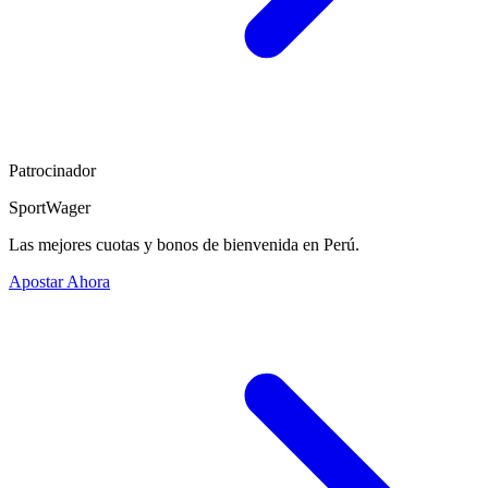
Patrocinador
SportWager
Las mejores cuotas y bonos de bienvenida en Perú.
Apostar Ahora