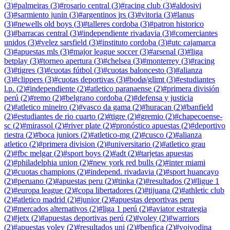
(
3
)
#
palmeiras
(
3
)
#
rosario central
(
3
)
#
racing club
(
3
)
#
aldosivi
(
3
)
#
sarmiento junin
(
3
)
#
argentinos jrs
(
3
)
#
vitoria
(
3
)
#
lanus
(
3
)
#
newells old boys
(
3
)
#
talleres cordoba
(
3
)
#
patron historico
(
3
)
#
barracas central
(
3
)
#
independiente rivadavia
(
3
)
#
comerciantes
unidos
(
3
)
#
velez sarsfield
(
3
)
#
instituto cordoba
(
3
)
#
utc cajamarca
(
3
)
#
apuestas mls
(
3
)
#
major league soccer
(
3
)
#
arsenal
(
3
)
#
liga
betplay
(
3
)
#
torneo apertura
(
3
)
#
chelsea
(
3
)
#
monterrey
(
3
)
#
racing
(
3
)
#
tigres
(
3
)
#
cuotas fútbol
(
3
)
#
cuotas baloncesto
(
3
)
#
alianza
(
3
)
#
clippers
(
3
)
#
cuotas deportivas
(
3
)
#
bodø/glimt
(
3
)
#
estudiantes
l.p.
(
2
)
#
independiente
(
2
)
#
atletico paranaense
(
2
)
#
primera división
perú
(
2
)
#
remo
(
2
)
#
belgrano cordoba
(
2
)
#
defensa y justicia
(
2
)
#
atletico mineiro
(
2
)
#
vasco da gama
(
2
)
#
huracan
(
2
)
#
banfield
(
2
)
#
estudiantes de rio cuarto
(
2
)
#
tigre
(
2
)
#
gremio
(
2
)
#
chapecoense-
sc
(
2
)
#
mirassol
(
2
)
#
river plate
(
2
)
#
pronóstico apuestas
(
2
)
#
deportivo
riestra
(
2
)
#
boca juniors
(
2
)
#
atletico-mg
(
2
)
#
cusco
(
2
)
#
alianza
atletico
(
2
)
#
primera division
(
2
)
#
universitario
(
2
)
#
atletico grau
(
2
)
#
fbc melgar
(
2
)
#
sport boys
(
2
)
#
adt
(
2
)
#
tarjetas apuestas
(
2
)
#
philadelphia union
(
2
)
#
new york red bulls
(
2
)
#
inter miami
(
2
)
#
cuotas champions
(
2
)
#
independ. rivadavia
(
2
)
#
sport huancayo
(
2
)
#
peruano
(
2
)
#
apuestas peru
(
2
)
#
tinka
(
2
)
#
resultados
(
2
)
#
ligue 1
(
2
)
#
europa league
(
2
)
#
copa libertadores
(
2
)
#
tijuana
(
2
)
#
athletic club
(
2
)
#
atletico madrid
(
2
)
#
junior
(
2
)
#
apuestas deportivas peru
(
2
)
#
mercados alternativos
(
2
)
#
liga 1 perú
(
2
)
#
aviator estrategia
(
2
)
#
jetx
(
2
)
#
apuestas deportivas perú
(
2
)
#
voley
(
2
)
#
warriors
(
2
)
#
apuestas voley
(
2
)
#
resultados uni
(
2
)
#
benfica
(
2
)
#
vojvodina