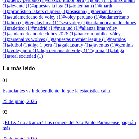
(
1
)
#
derby peruano
(
1
)
#
clasico futbol peru
(
1
)
#
lafc
(
1
)
#
pumas unam
(
1
)
#
levante
(
1
)
#
apuestas la liga
(
1
)
#
tottenham
(
1
)
#
martin
(
1
)
#
pronóstico lakers clippers
(
1
)
#
osasuna
(
1
)
#
hernan barcos
(
1
)
#
sudamericano de voley
(
1
)
#
voley peruano
(
1
)
#
sudamericano
(
1
)
#
lima
(
1
)
#
regatas lima
(
1
)
#
sesi voley
(
1
)
#
sudamericano de clubes
(
1
)
#
atletico
(
1
)
#
madrid
(
1
)
#
man utd
(
1
)
#
alianza lima vóley
(
1
)
#
sudamericano de clubes 2026
(
1
)
#
banco república vóley
(
1
)
#
arsenal vs wolves
(
1
)
#
apuestas premier league
(
1
)
#
partidos
(
1
)
#
futbol
(
1
)
#
liga 1 peru
(
1
)
#
galatasaray
(
1
)
#
juventus
(
1
)
#
geminis
(
1
)
#
voley peru
(
1
)
#
liga peruana de voley
(
1
)
#
girona
(
1
)
#
laliga
(
1
)
#
real sociedad
(
1
)
Lo más leído
01
Estudiantes vs Independiente: lo que la estadística calla
25 de junio, 2026
02
¿El 1X2 no alcanza? Los corners del São Paulo-Paranaense pagarán
más
25 de junio, 2026