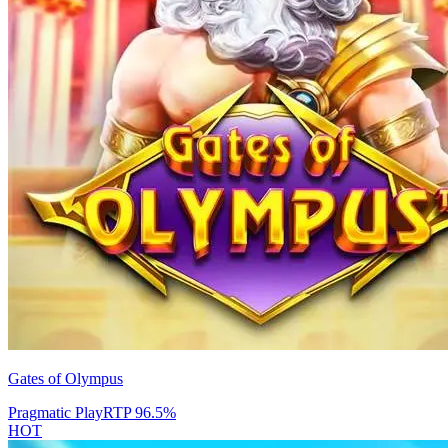
Gates of Olympus
Pragmatic Play
RTP
96.5
%
HOT