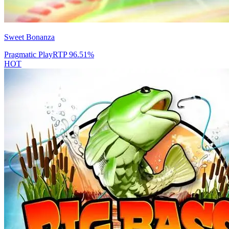
Sweet Bonanza
Pragmatic Play
RTP
96.51
%
HOT