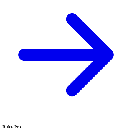
RuletaPro