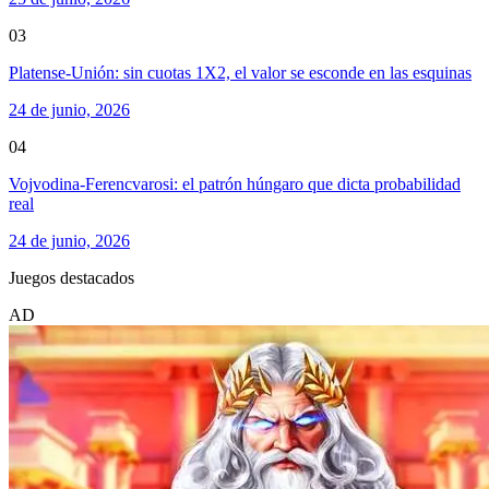
03
Platense-Unión: sin cuotas 1X2, el valor se esconde en las esquinas
24 de junio, 2026
04
Vojvodina-Ferencvarosi: el patrón húngaro que dicta probabilidad
real
24 de junio, 2026
Juegos destacados
AD