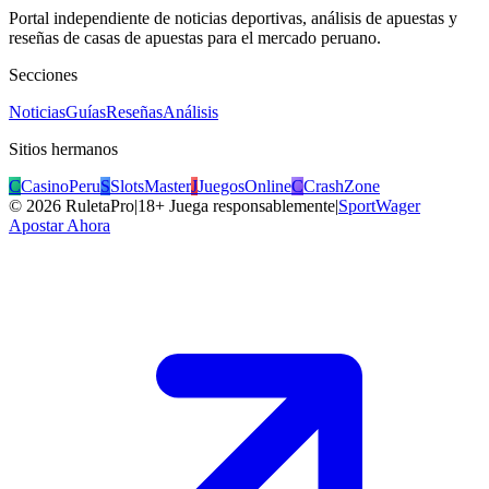
Portal independiente de noticias deportivas, análisis de apuestas y
reseñas de casas de apuestas para el mercado peruano.
Secciones
Noticias
Guías
Reseñas
Análisis
Sitios hermanos
C
CasinoPeru
S
SlotsMaster
J
JuegosOnline
C
CrashZone
©
2026
RuletaPro
|
18+ Juega responsablemente
|
SportWager
Apostar Ahora