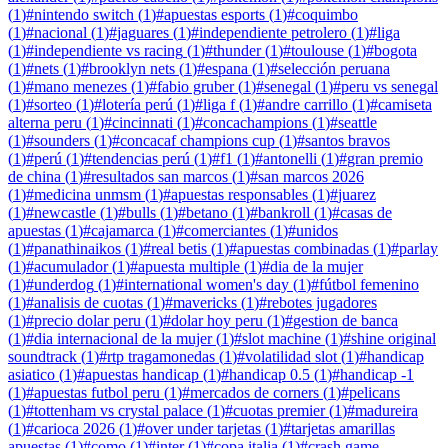
(
1
)
#
nintendo switch
(
1
)
#
apuestas esports
(
1
)
#
coquimbo
(
1
)
#
nacional
(
1
)
#
jaguares
(
1
)
#
independiente petrolero
(
1
)
#
liga
(
1
)
#
independiente vs racing
(
1
)
#
thunder
(
1
)
#
toulouse
(
1
)
#
bogota
(
1
)
#
nets
(
1
)
#
brooklyn nets
(
1
)
#
espana
(
1
)
#
selección peruana
(
1
)
#
mano menezes
(
1
)
#
fabio gruber
(
1
)
#
senegal
(
1
)
#
peru vs senegal
(
1
)
#
sorteo
(
1
)
#
lotería perú
(
1
)
#
liga f
(
1
)
#
andre carrillo
(
1
)
#
camiseta
alterna peru
(
1
)
#
cincinnati
(
1
)
#
concachampions
(
1
)
#
seattle
(
1
)
#
sounders
(
1
)
#
concacaf champions cup
(
1
)
#
santos bravos
(
1
)
#
perú
(
1
)
#
tendencias perú
(
1
)
#
f1
(
1
)
#
antonelli
(
1
)
#
gran premio
de china
(
1
)
#
resultados san marcos
(
1
)
#
san marcos 2026
(
1
)
#
medicina unmsm
(
1
)
#
apuestas responsables
(
1
)
#
juarez
(
1
)
#
newcastle
(
1
)
#
bulls
(
1
)
#
betano
(
1
)
#
bankroll
(
1
)
#
casas de
apuestas
(
1
)
#
cajamarca
(
1
)
#
comerciantes
(
1
)
#
unidos
(
1
)
#
panathinaikos
(
1
)
#
real betis
(
1
)
#
apuestas combinadas
(
1
)
#
parlay
(
1
)
#
acumulador
(
1
)
#
apuesta multiple
(
1
)
#
dia de la mujer
(
1
)
#
underdog
(
1
)
#
international women's day
(
1
)
#
fútbol femenino
(
1
)
#
analisis de cuotas
(
1
)
#
mavericks
(
1
)
#
rebotes jugadores
(
1
)
#
precio dolar peru
(
1
)
#
dolar hoy peru
(
1
)
#
gestion de banca
(
1
)
#
dia internacional de la mujer
(
1
)
#
slot machine
(
1
)
#
shine original
soundtrack
(
1
)
#
rtp tragamonedas
(
1
)
#
volatilidad slot
(
1
)
#
handicap
asiatico
(
1
)
#
apuestas handicap
(
1
)
#
handicap 0.5
(
1
)
#
handicap -1
(
1
)
#
apuestas futbol peru
(
1
)
#
mercados de corners
(
1
)
#
pelicans
(
1
)
#
tottenham vs crystal palace
(
1
)
#
cuotas premier
(
1
)
#
madureira
(
1
)
#
carioca 2026
(
1
)
#
over under tarjetas
(
1
)
#
tarjetas amarillas
apuestas
(
1
)
#
como
(
1
)
#
inter
(
1
)
#
copa italia
(
1
)
#
crash game