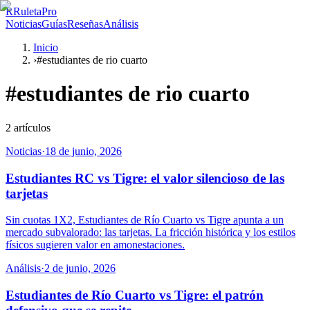
R
RuletaPro
Noticias
Guías
Reseñas
Análisis
Inicio
›
#estudiantes de rio cuarto
#
estudiantes de rio cuarto
2
artículos
Noticias
·
18 de junio, 2026
Estudiantes RC vs Tigre: el valor silencioso de las
tarjetas
Sin cuotas 1X2, Estudiantes de Río Cuarto vs Tigre apunta a un
mercado subvalorado: las tarjetas. La fricción histórica y los estilos
físicos sugieren valor en amonestaciones.
Análisis
·
2 de junio, 2026
Estudiantes de Río Cuarto vs Tigre: el patrón