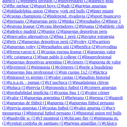
atletico
(
2
)
#
primera division
(
2
)
#
universitario
(
2
)
#
atletico grau
(
2
)
#
fbc melgar
(
2
)
#
sport boys
(
2
)
#
adt
(
2
)
#
tarjetas apuestas
(
2
)
#
philadelphia union
(
2
)
#
new york red bulls
(
2
)
#
inter miami
(
2
)
#
cuotas champions
(
2
)
#
independ. rivadavia
(
2
)
#
sport huancayo
(
2
)
#
peruano
(
2
)
#
apuestas peru
(
2
)
#
tinka
(
2
)
#
resultados
(
2
)
#
ligue 1
(
2
)
#
europa league
(
2
)
#
copa libertadores
(
2
)
#
tijuana
(
2
)
#
athletic club
(
2
)
#
atletico madrid
(
2
)
#
junior
(
2
)
#
apuestas deportivas peru
(
2
)
#
mercados alternativos
(
2
)
#
liga 1 perú
(
2
)
#
aviator estrategia
(
2
)
#
jetx
(
2
)
#
apuestas deportivas perú
(
2
)
#
voley
(
2
)
#
warriors
(
2
)
#
apuestas voley
(
2
)
#
resultados uni
(
2
)
#
benfica
(
2
)
#
vojvodina
(
1
)
#
ferencvarosi tc
(
1
)
#
cuotas europa league
(
1
)
#
apuestas valor
(
1
)
#
fc cajamarca
(
1
)
#
juan pablo ii college
(
1
)
#
ligaprofesional
(
1
)
#
apuestas deportivas argentina
(
1
)
#
córners
(
1
)
#
apuesta de valor
(
1
)
#
liverpool
(
1
)
#
gimnasia
(
1
)
#
córneres
(
1
)
#
serie a brasileirao
(
1
)
#
apuestas liga profesional
(
1
)
#
sin cuotas 1x2
(
1
)
#
táctica
(
1
)
#
mirassol vs gremio
(
1
)
#
valor cuotas
(
1
)
#
analisis historial
(
1
)
#
u.n.a.m. - pumas
(
1
)
#
cf pachuca
(
1
)
#
guadalajara chivas
(
1
)
#
toluca
(
1
)
#
previa
(
1
)
#
pronostico futbol
(
1
)
#
corners apuestas
(
1
)
#
probabilidad implícita
(
1
)
#
cuotas liga 1
(
1
)
#
valor córner
(
1
)
#
valor
(
1
)
#
apuestas argentina
(
1
)
#
belgrano
(
1
)
#
genoa
(
1
)
#
napoli
(
1
)
#
apuestas de fútbol
(
1
)
#
apuesta
(
1
)
#
apuestas fútbol peruano
(
1
)
#
previa apuestas
(
1
)
#
cuotas futbol
(
1
)
#
valor apuesta
(
1
)
#
ucv
moquegua
(
1
)
#
historial futbol peruano
(
1
)
#
historial union red bulls
(
1
)
#
nashville sc
(
1
)
#
cf montreal
(
1
)
#
chicago fire
(
1
)
#
gimnasia m.
(
1
)
#
central cordoba de santiago
(
1
)
#
tarjetas amarillas
(
1
)
#
clásico