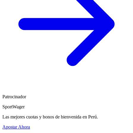
Patrocinador
SportWager
Las mejores cuotas y bonos de bienvenida en Perú.
Apostar Ahora