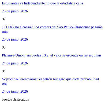
Estudiantes vs Independiente: lo que la estadística calla
25 de junio, 2026
02
¿El 1X2 no alcanza? Los corners del São Paulo-Paranaense pagarán
más
25 de junio, 2026
03
Platense-Unión: sin cuotas 1X2, el valor se esconde en las esquinas
24 de junio, 2026
04
Vojvodina-Ferencvarosi: el patrón húngaro que dicta probabilidad
real
24 de junio, 2026
Juegos destacados