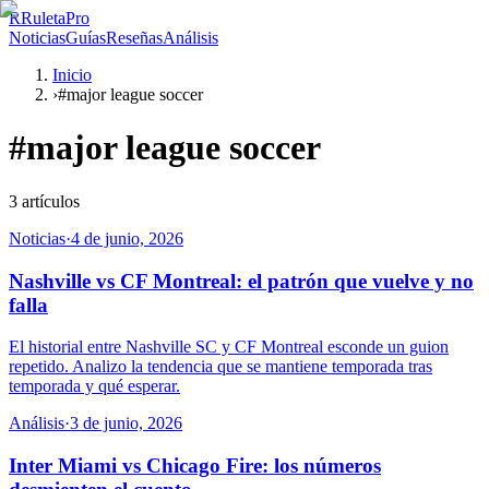
R
RuletaPro
Noticias
Guías
Reseñas
Análisis
Inicio
›
#major league soccer
#
major league soccer
3
artículos
Noticias
·
4 de junio, 2026
Nashville vs CF Montreal: el patrón que vuelve y no
falla
El historial entre Nashville SC y CF Montreal esconde un guion
repetido. Analizo la tendencia que se mantiene temporada tras
temporada y qué esperar.
Análisis
·
3 de junio, 2026
Inter Miami vs Chicago Fire: los números