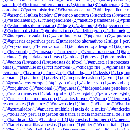
santa fe
(
3
)
#
historial enfrentamientos
(
3
)
#
coritiba
(
3
)
#
palmeiras
(
3
)
#
r
cordoba
(
3
)
#
patron historico
(
3
)
#
barracas central
(
3
)
#
independiente r
(
3
)
#
arsenal
(
3
)
#
liga betplay
(
3
)
#
torneo apertura
(
3
)
#
chelsea
(
3
)
#
monte
(
3
)
#
estudiantes l.p.
(
2
)
#
independiente
(
2
)
#
atletico paranaense
(
2
)
#
pri
(
2
)
#
estudiantes de rio cuarto
(
2
)
#
tigre
(
2
)
#
gremio
(
2
)
#
chapecoense-sc
(
2
)
#
primera division
(
2
)
#
universitario
(
2
)
#
atletico grau
(
2
)
#
fbc melgar
(
2
)
#
independ. rivadavia
(
2
)
#
sport huancayo
(
2
)
#
peruano
(
2
)
#
apuestas
(
2
)
#
apuestas deportivas peru
(
2
)
#
mercados alternativos
(
2
)
#
liga 1 per
(
2
)
#
vojvodina
(
1
)
#
ferencvarosi tc
(
1
)
#
cuotas europa league
(
1
)
#
apues
(
1
)
#
liverpool
(
1
)
#
gimnasia
(
1
)
#
córneres
(
1
)
#
serie a brasileirao
(
1
)
#
apu
pachuca
(
1
)
#
guadalajara chivas
(
1
)
#
toluca
(
1
)
#
previa
(
1
)
#
pronostico 
(
1
)
#
genoa
(
1
)
#
napoli
(
1
)
#
apuestas de fútbol
(
1
)
#
apuesta
(
1
)
#
apuestas
bulls
(
1
)
#
nashville sc
(
1
)
#
cf montreal
(
1
)
#
chicago fire
(
1
)
#
gimnasia m
peruano
(
1
)
#
favorito
(
1
)
#
melgar
(
1
)
#
tabla liga 1
(
1
)
#
leeds
(
1
)
#
la gran
alemania
(
1
)
#
la tinka
(
1
)
#
velez
(
1
)
#
juegos de casino
(
1
)
#
lyon
(
1
)
#
hof
(
1
)
#
pronósticos europa
(
1
)
#
play-in nba
(
1
)
#
baloncesto
(
1
)
#
mvp nba
(
(
1
)
#
coquimbo
(
1
)
#
nacional
(
1
)
#
jaguares
(
1
)
#
independiente petrolero
(
1
)
#
mano menezes
(
1
)
#
fabio gruber
(
1
)
#
senegal
(
1
)
#
peru vs senegal
(
(
1
)
#
concacaf champions cup
(
1
)
#
santos bravos
(
1
)
#
perú
(
1
)
#
tendenci
responsables
(
1
)
#
juarez
(
1
)
#
newcastle
(
1
)
#
bulls
(
1
)
#
betano
(
1
)
#
bankr
(
1
)
#
acumulador
(
1
)
#
apuesta multiple
(
1
)
#
dia de la mujer
(
1
)
#
underdo
(
1
)
#
dolar hoy peru
(
1
)
#
gestion de banca
(
1
)
#
dia internacional de la m
(
1
)
#
handicap 0.5
(
1
)
#
handicap -1
(
1
)
#
apuestas futbol peru
(
1
)
#
mercad
(
1
)
#
tarjetas amarillas apuestas
(
1
)
#
como
(
1
)
#
inter
(
1
)
#
copa italia
(
1
)
#
(
1
)
#
legales
(
1
)
#
volatilidad slots
(
1
)
#
tragamonedas volatilidad
(
1
)
#
slot