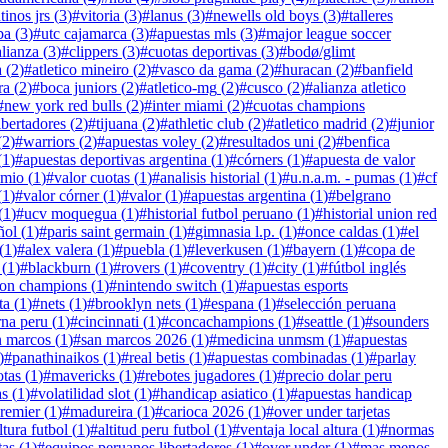
tinos jrs
(
3
)
#
vitoria
(
3
)
#
lanus
(
3
)
#
newells old boys
(
3
)
#
talleres
ba
(
3
)
#
utc cajamarca
(
3
)
#
apuestas mls
(
3
)
#
major league soccer
alianza
(
3
)
#
clippers
(
3
)
#
cuotas deportivas
(
3
)
#
bodø/glimt
a
(
2
)
#
atletico mineiro
(
2
)
#
vasco da gama
(
2
)
#
huracan
(
2
)
#
banfield
ra
(
2
)
#
boca juniors
(
2
)
#
atletico-mg
(
2
)
#
cusco
(
2
)
#
alianza atletico
#
new york red bulls
(
2
)
#
inter miami
(
2
)
#
cuotas champions
ibertadores
(
2
)
#
tijuana
(
2
)
#
athletic club
(
2
)
#
atletico madrid
(
2
)
#
junior
(
2
)
#
warriors
(
2
)
#
apuestas voley
(
2
)
#
resultados uni
(
2
)
#
benfica
(
1
)
#
apuestas deportivas argentina
(
1
)
#
córners
(
1
)
#
apuesta de valor
emio
(
1
)
#
valor cuotas
(
1
)
#
analisis historial
(
1
)
#
u.n.a.m. - pumas
(
1
)
#
cf
(
1
)
#
valor córner
(
1
)
#
valor
(
1
)
#
apuestas argentina
(
1
)
#
belgrano
(
1
)
#
ucv moquegua
(
1
)
#
historial futbol peruano
(
1
)
#
historial union red
ñol
(
1
)
#
paris saint germain
(
1
)
#
gimnasia l.p.
(
1
)
#
once caldas
(
1
)
#
el
(
1
)
#
alex valera
(
1
)
#
puebla
(
1
)
#
leverkusen
(
1
)
#
bayern
(
1
)
#
copa de
(
1
)
#
blackburn
(
1
)
#
rovers
(
1
)
#
coventry
(
1
)
#
city
(
1
)
#
fútbol inglés
on champions
(
1
)
#
nintendo switch
(
1
)
#
apuestas esports
ta
(
1
)
#
nets
(
1
)
#
brooklyn nets
(
1
)
#
espana
(
1
)
#
selección peruana
rna peru
(
1
)
#
cincinnati
(
1
)
#
concachampions
(
1
)
#
seattle
(
1
)
#
sounders
n marcos
(
1
)
#
san marcos 2026
(
1
)
#
medicina unmsm
(
1
)
#
apuestas
)
#
panathinaikos
(
1
)
#
real betis
(
1
)
#
apuestas combinadas
(
1
)
#
parlay
otas
(
1
)
#
mavericks
(
1
)
#
rebotes jugadores
(
1
)
#
precio dolar peru
as
(
1
)
#
volatilidad slot
(
1
)
#
handicap asiatico
(
1
)
#
apuestas handicap
premier
(
1
)
#
madureira
(
1
)
#
carioca 2026
(
1
)
#
over under tarjetas
ltura futbol
(
1
)
#
altitud peru futbol
(
1
)
#
ventaja local altura
(
1
)
#
normas
tas
(
1
)
#
equipos peruanos libertadores
(
1
)
#
over under
(
1
)
#
mas menos