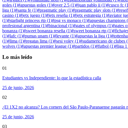
goles
(
1
)
#
apuestas goles
(
1
)
#
over 2.5
(
1
)
#
juan pablo ii
(
1
)
#
cusco fc
(
liga
(
1
)
#
santa fe
(
1
)
#
pragmatic play
(
1
)
#
pragmatic play slots
(
1
)
#
reseñ
casino
(
1
)
#
jetx juego
(
1
)
#
jetx reseña
(
1
)
#
jetx estrategia
(
1
)
#
aviator ju
(
1
)
#
starlight princess rtp
(
1
)
#
psg vs monaco
(
1
)
#
apuestas champions
(
profesional argentina
(
1
)
#
binacional
(
1
)
#
gates of olympus
(
1
)
#
gates o
bonanza
(
1
)
#
sweet bonanza reseña
(
1
)
#
sweet bonanza rtp
(
1
)
#
fichaje
(
1
)
#
lafc
(
1
)
#
pumas unam
(
1
)
#
levante
(
1
)
#
apuestas la liga
(
1
)
#
tottenh
(
1
)
#
lima
(
1
)
#
regatas lima
(
1
)
#
sesi voley
(
1
)
#
sudamericano de clubes
(
wolves
(
1
)
#
apuestas premier league
(
1
)
#
partidos
(
1
)
#
futbol
(
1
)
#
liga 1
Lo más leído
01
Estudiantes vs Independiente: lo que la estadística calla
25 de junio, 2026
02
¿El 1X2 no alcanza? Los corners del São Paulo-Paranaense pagarán 
25 de junio, 2026
03