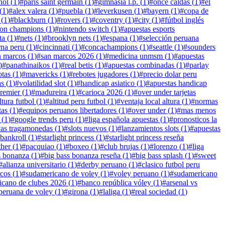
ñol
(
1
)
#
paris saint germain
(
1
)
#
gimnasia l.p.
(
1
)
#
once caldas
(
1
)
#
el
(
1
)
#
alex valera
(
1
)
#
puebla
(
1
)
#
leverkusen
(
1
)
#
bayern
(
1
)
#
copa de
(
1
)
#
blackburn
(
1
)
#
rovers
(
1
)
#
coventry
(
1
)
#
city
(
1
)
#
fútbol inglés
on champions
(
1
)
#
nintendo switch
(
1
)
#
apuestas esports
ta
(
1
)
#
nets
(
1
)
#
brooklyn nets
(
1
)
#
espana
(
1
)
#
selección peruana
rna peru
(
1
)
#
cincinnati
(
1
)
#
concachampions
(
1
)
#
seattle
(
1
)
#
sounders
n marcos
(
1
)
#
san marcos 2026
(
1
)
#
medicina unmsm
(
1
)
#
apuestas
)
#
panathinaikos
(
1
)
#
real betis
(
1
)
#
apuestas combinadas
(
1
)
#
parlay
otas
(
1
)
#
mavericks
(
1
)
#
rebotes jugadores
(
1
)
#
precio dolar peru
as
(
1
)
#
volatilidad slot
(
1
)
#
handicap asiatico
(
1
)
#
apuestas handicap
premier
(
1
)
#
madureira
(
1
)
#
carioca 2026
(
1
)
#
over under tarjetas
ltura futbol
(
1
)
#
altitud peru futbol
(
1
)
#
ventaja local altura
(
1
)
#
normas
tas
(
1
)
#
equipos peruanos libertadores
(
1
)
#
over under
(
1
)
#
mas menos
(
1
)
#
google trends peru
(
1
)
#
liga española apuestas
(
1
)
#
pronosticos la
as tragamonedas
(
1
)
#
slots nuevos
(
1
)
#
lanzamientos slots
(
1
)
#
apuestas
 bankroll
(
1
)
#
starlight princess
(
1
)
#
starlight princess reseña
her
(
1
)
#
pacquiao
(
1
)
#
boxeo
(
1
)
#
club brujas
(
1
)
#
lorenzo
(
1
)
#
liga
s bonanza
(
1
)
#
big bass bonanza reseña
(
1
)
#
big bass splash
(
1
)
#
sweet
#
alianza universitario
(
1
)
#
derby peruano
(
1
)
#
clasico futbol peru
rcos
(
1
)
#
sudamericano de voley
(
1
)
#
voley peruano
(
1
)
#
sudamericano
icano de clubes 2026
(
1
)
#
banco república vóley
(
1
)
#
arsenal vs
 peruana de voley
(
1
)
#
girona
(
1
)
#
laliga
(
1
)
#
real sociedad
(
1
)