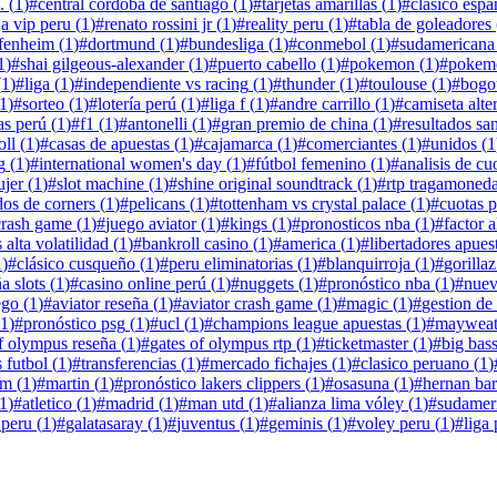
.
(
1
)
#
central cordoba de santiago
(
1
)
#
tarjetas amarillas
(
1
)
#
clásico espa
ja vip peru
(
1
)
#
renato rossini jr
(
1
)
#
reality peru
(
1
)
#
tabla de goleadores
fenheim
(
1
)
#
dortmund
(
1
)
#
bundesliga
(
1
)
#
conmebol
(
1
)
#
sudamericana
1
)
#
shai gilgeous-alexander
(
1
)
#
puerto cabello
(
1
)
#
pokemon
(
1
)
#
pokem
(
1
)
#
liga
(
1
)
#
independiente vs racing
(
1
)
#
thunder
(
1
)
#
toulouse
(
1
)
#
bogo
1
)
#
sorteo
(
1
)
#
lotería perú
(
1
)
#
liga f
(
1
)
#
andre carrillo
(
1
)
#
camiseta alte
as perú
(
1
)
#
f1
(
1
)
#
antonelli
(
1
)
#
gran premio de china
(
1
)
#
resultados sa
oll
(
1
)
#
casas de apuestas
(
1
)
#
cajamarca
(
1
)
#
comerciantes
(
1
)
#
unidos
(
1
g
(
1
)
#
international women's day
(
1
)
#
fútbol femenino
(
1
)
#
analisis de cu
ujer
(
1
)
#
slot machine
(
1
)
#
shine original soundtrack
(
1
)
#
rtp tragamoned
os de corners
(
1
)
#
pelicans
(
1
)
#
tottenham vs crystal palace
(
1
)
#
cuotas 
crash game
(
1
)
#
juego aviator
(
1
)
#
kings
(
1
)
#
pronosticos nba
(
1
)
#
factor a
s alta volatilidad
(
1
)
#
bankroll casino
(
1
)
#
america
(
1
)
#
libertadores apues
1
)
#
clásico cusqueño
(
1
)
#
peru eliminatorias
(
1
)
#
blanquirroja
(
1
)
#
gorillaz
a slots
(
1
)
#
casino online perú
(
1
)
#
nuggets
(
1
)
#
pronóstico nba
(
1
)
#
nuev
ego
(
1
)
#
aviator reseña
(
1
)
#
aviator crash game
(
1
)
#
magic
(
1
)
#
gestion de
1
)
#
pronóstico psg
(
1
)
#
ucl
(
1
)
#
champions league apuestas
(
1
)
#
mayweat
f olympus reseña
(
1
)
#
gates of olympus rtp
(
1
)
#
ticketmaster
(
1
)
#
big bas
s futbol
(
1
)
#
transferencias
(
1
)
#
mercado fichajes
(
1
)
#
clasico peruano
(
1
)
am
(
1
)
#
martin
(
1
)
#
pronóstico lakers clippers
(
1
)
#
osasuna
(
1
)
#
hernan ba
1
)
#
atletico
(
1
)
#
madrid
(
1
)
#
man utd
(
1
)
#
alianza lima vóley
(
1
)
#
sudamer
 peru
(
1
)
#
galatasaray
(
1
)
#
juventus
(
1
)
#
geminis
(
1
)
#
voley peru
(
1
)
#
liga