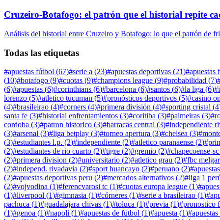
Cruzeiro-Botafogo: el patrón que el historial repite c
Análisis del historial entre Cruzeiro y Botafogo: lo que el patrón de f
Todas las etiquetas
#
apuestas fútbol
(
67
)
#
serie a
(
23
)
#
apuestas deportivas
(
21
)
#
apuestas 
(
10
)
#
botafogo
(
9
)
#
cuotas
(
9
)
#
champions league
(
9
)
#
probabilidad
(
7
)
(
6
)
#
apuestas
(
6
)
#
corinthians
(
6
)
#
barcelona
(
6
)
#
santos
(
6
)
#
la liga
(
6
)
#
lorenzo
(
5
)
#
atletico tucuman
(
5
)
#
pronósticos deportivos
(
5
)
#
casino on
(
4
)
#
brasileirao
(
4
)
#
corners
(
4
)
#
primera división
(
4
)
#
sporting cristal
(
4
santa fe
(
3
)
#
historial enfrentamientos
(
3
)
#
coritiba
(
3
)
#
palmeiras
(
3
)
#
r
cordoba
(
3
)
#
patron historico
(
3
)
#
barracas central
(
3
)
#
independiente r
(
3
)
#
arsenal
(
3
)
#
liga betplay
(
3
)
#
torneo apertura
(
3
)
#
chelsea
(
3
)
#
monte
(
3
)
#
estudiantes l.p.
(
2
)
#
independiente
(
2
)
#
atletico paranaense
(
2
)
#
pri
(
2
)
#
estudiantes de rio cuarto
(
2
)
#
tigre
(
2
)
#
gremio
(
2
)
#
chapecoense-sc
(
2
)
#
primera division
(
2
)
#
universitario
(
2
)
#
atletico grau
(
2
)
#
fbc melgar
(
2
)
#
independ. rivadavia
(
2
)
#
sport huancayo
(
2
)
#
peruano
(
2
)
#
apuestas
(
2
)
#
apuestas deportivas peru
(
2
)
#
mercados alternativos
(
2
)
#
liga 1 per
(
2
)
#
vojvodina
(
1
)
#
ferencvarosi tc
(
1
)
#
cuotas europa league
(
1
)
#
apues
(
1
)
#
liverpool
(
1
)
#
gimnasia
(
1
)
#
córneres
(
1
)
#
serie a brasileirao
(
1
)
#
apu
pachuca
(
1
)
#
guadalajara chivas
(
1
)
#
toluca
(
1
)
#
previa
(
1
)
#
pronostico 
(
1
)
#
genoa
(
1
)
#
napoli
(
1
)
#
apuestas de fútbol
(
1
)
#
apuesta
(
1
)
#
apuestas