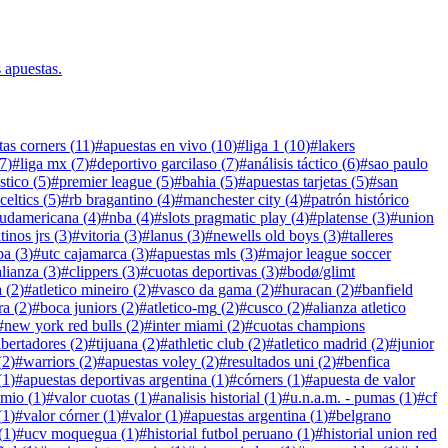
s apuestas.
tas corners
(
11
)
#
apuestas en vivo
(
10
)
#
liga 1
(
10
)
#
lakers
7
)
#
liga mx
(
7
)
#
deportivo garcilaso
(
7
)
#
análisis táctico
(
6
)
#
sao paulo
stico
(
5
)
#
premier league
(
5
)
#
bahia
(
5
)
#
apuestas tarjetas
(
5
)
#
san
celtics
(
5
)
#
rb bragantino
(
4
)
#
manchester city
(
4
)
#
patrón histórico
sudamericana
(
4
)
#
nba
(
4
)
#
slots pragmatic play
(
4
)
#
platense
(
3
)
#
union
tinos jrs
(
3
)
#
vitoria
(
3
)
#
lanus
(
3
)
#
newells old boys
(
3
)
#
talleres
ba
(
3
)
#
utc cajamarca
(
3
)
#
apuestas mls
(
3
)
#
major league soccer
alianza
(
3
)
#
clippers
(
3
)
#
cuotas deportivas
(
3
)
#
bodø/glimt
a
(
2
)
#
atletico mineiro
(
2
)
#
vasco da gama
(
2
)
#
huracan
(
2
)
#
banfield
ra
(
2
)
#
boca juniors
(
2
)
#
atletico-mg
(
2
)
#
cusco
(
2
)
#
alianza atletico
#
new york red bulls
(
2
)
#
inter miami
(
2
)
#
cuotas champions
ibertadores
(
2
)
#
tijuana
(
2
)
#
athletic club
(
2
)
#
atletico madrid
(
2
)
#
junior
(
2
)
#
warriors
(
2
)
#
apuestas voley
(
2
)
#
resultados uni
(
2
)
#
benfica
(
1
)
#
apuestas deportivas argentina
(
1
)
#
córners
(
1
)
#
apuesta de valor
emio
(
1
)
#
valor cuotas
(
1
)
#
analisis historial
(
1
)
#
u.n.a.m. - pumas
(
1
)
#
cf
(
1
)
#
valor córner
(
1
)
#
valor
(
1
)
#
apuestas argentina
(
1
)
#
belgrano
(
1
)
#
ucv moquegua
(
1
)
#
historial futbol peruano
(
1
)
#
historial union red