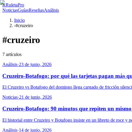
R
RuletaPro
Noticias
Guías
Reseñas
Análisis
Inicio
›
#cruzeiro
#
cruzeiro
7
artículos
Análisis
·
23 de junio, 2026
Cruzeiro-Botafogo: por qué las tarjetas pagan más qu
El Cruzeiro vs Botafogo del domingo llega cargado de fricción silen
Noticias
·
21 de junio, 2026
Cruzeiro-Botafogo: 90 minutos que repiten un mismo
El historial entre Cruzeiro y Botafogo insiste en un libreto de roce y 
Análisis
·
14 de junio, 2026