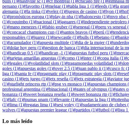
bulls
(
1
)
#
nashville sc
(
1
)
#
cf montreal
(
1
)
#
chicago fire
(
1
)
#
gimnasia m
peruano
(
1
)
#
favorito
(
1
)
#
melgar
(
1
)
#
tabla liga 1
(
1
)
#
leeds
(
1
)
#
la gran
alemania
(
1
)
#
la tinka
(
1
)
#
velez
(
1
)
#
juegos de casino
(
1
)
#
lyon
(
1
)
#
hof
(
1
)
#
pronósticos europa
(
1
)
#
play-in nba
(
1
)
#
baloncesto
(
1
)
#
mvp nba
(
(
1
)
#
coquimbo
(
1
)
#
nacional
(
1
)
#
jaguares
(
1
)
#
independiente petrolero
(
1
)
#
mano menezes
(
1
)
#
fabio gruber
(
1
)
#
senegal
(
1
)
#
peru vs senegal
(
(
1
)
#
concacaf champions cup
(
1
)
#
santos bravos
(
1
)
#
perú
(
1
)
#
tendenci
responsables
(
1
)
#
juarez
(
1
)
#
newcastle
(
1
)
#
bulls
(
1
)
#
betano
(
1
)
#
bankr
(
1
)
#
acumulador
(
1
)
#
apuesta multiple
(
1
)
#
dia de la mujer
(
1
)
#
underdo
(
1
)
#
dolar hoy peru
(
1
)
#
gestion de banca
(
1
)
#
dia internacional de la m
(
1
)
#
handicap 0.5
(
1
)
#
handicap -1
(
1
)
#
apuestas futbol peru
(
1
)
#
mercad
(
1
)
#
tarjetas amarillas apuestas
(
1
)
#
como
(
1
)
#
inter
(
1
)
#
copa italia
(
1
)
#
(
1
)
#
legales
(
1
)
#
volatilidad slots
(
1
)
#
tragamonedas volatilidad
(
1
)
#
slot
goles
(
1
)
#
apuestas goles
(
1
)
#
over 2.5
(
1
)
#
juan pablo ii
(
1
)
#
cusco fc
(
liga
(
1
)
#
santa fe
(
1
)
#
pragmatic play
(
1
)
#
pragmatic play slots
(
1
)
#
reseñ
casino
(
1
)
#
jetx juego
(
1
)
#
jetx reseña
(
1
)
#
jetx estrategia
(
1
)
#
aviator ju
(
1
)
#
starlight princess rtp
(
1
)
#
psg vs monaco
(
1
)
#
apuestas champions
(
profesional argentina
(
1
)
#
binacional
(
1
)
#
gates of olympus
(
1
)
#
gates o
bonanza
(
1
)
#
sweet bonanza reseña
(
1
)
#
sweet bonanza rtp
(
1
)
#
fichaje
(
1
)
#
lafc
(
1
)
#
pumas unam
(
1
)
#
levante
(
1
)
#
apuestas la liga
(
1
)
#
tottenh
(
1
)
#
lima
(
1
)
#
regatas lima
(
1
)
#
sesi voley
(
1
)
#
sudamericano de clubes
(
wolves
(
1
)
#
apuestas premier league
(
1
)
#
partidos
(
1
)
#
futbol
(
1
)
#
liga 1
Lo más leído