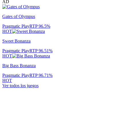
AD
Gates of Olympus
Pragmatic Play
RTP
96.5
%
HOT
Sweet Bonanza
Pragmatic Play
RTP
96.51
%
HOT
Big Bass Bonanza
Pragmatic Play
RTP
96.71
%
HOT
Ver todos los juegos