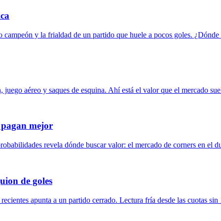
ica
ro campeón y la frialdad de un partido que huele a pocos goles. ¿Dónde 
ón, juego aéreo y saques de esquina. Ahí está el valor que el mercado sue
o pagan mejor
probabilidades revela dónde buscar valor: el mercado de corners en el du
guion de goles
s recientes apunta a un partido cerrado. Lectura fría desde las cuotas sin