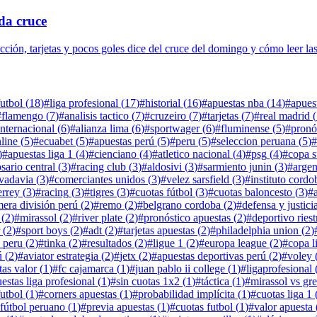
ada cruce
ricción, tarjetas y pocos goles dice del cruce del domingo y cómo leer la
futbol
(
18
)
#
liga profesional
(
17
)
#
historial
(
16
)
#
apuestas nba
(
14
)
#
apues
#
flamengo
(
7
)
#
analisis tactico
(
7
)
#
cruzeiro
(
7
)
#
tarjetas
(
7
)
#
real madrid
(
internacional
(
6
)
#
alianza lima
(
6
)
#
sportwager
(
6
)
#
fluminense
(
5
)
#
pronó
line
(
5
)
#
ecuabet
(
5
)
#
apuestas perú
(
5
)
#
peru
(
5
)
#
seleccion peruana
(
5
)
#
)
#
apuestas liga 1
(
4
)
#
cienciano
(
4
)
#
atletico nacional
(
4
)
#
psg
(
4
)
#
copa 
osario central
(
3
)
#
racing club
(
3
)
#
aldosivi
(
3
)
#
sarmiento junin
(
3
)
#
argen
ivadavia
(
3
)
#
comerciantes unidos
(
3
)
#
velez sarsfield
(
3
)
#
instituto cordo
rrey
(
3
)
#
racing
(
3
)
#
tigres
(
3
)
#
cuotas fútbol
(
3
)
#
cuotas baloncesto
(
3
)
#
mera división perú
(
2
)
#
remo
(
2
)
#
belgrano cordoba
(
2
)
#
defensa y justici
(
2
)
#
mirassol
(
2
)
#
river plate
(
2
)
#
pronóstico apuestas
(
2
)
#
deportivo riest
(
2
)
#
sport boys
(
2
)
#
adt
(
2
)
#
tarjetas apuestas
(
2
)
#
philadelphia union
(
2
)
 peru
(
2
)
#
tinka
(
2
)
#
resultados
(
2
)
#
ligue 1
(
2
)
#
europa league
(
2
)
#
copa l
ú
(
2
)
#
aviator estrategia
(
2
)
#
jetx
(
2
)
#
apuestas deportivas perú
(
2
)
#
voley
tas valor
(
1
)
#
fc cajamarca
(
1
)
#
juan pablo ii college
(
1
)
#
ligaprofesional
estas liga profesional
(
1
)
#
sin cuotas 1x2
(
1
)
#
táctica
(
1
)
#
mirassol vs gr
futbol
(
1
)
#
corners apuestas
(
1
)
#
probabilidad implícita
(
1
)
#
cuotas liga 1
 fútbol peruano
(
1
)
#
previa apuestas
(
1
)
#
cuotas futbol
(
1
)
#
valor apuesta