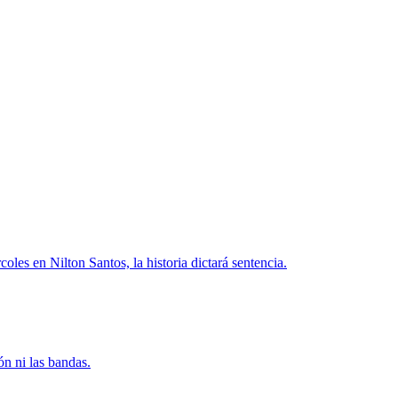
les en Nilton Santos, la historia dictará sentencia.
ón ni las bandas.