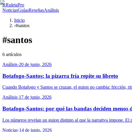
R
RuletaPro
Noticias
Guías
Reseñas
Análisis
Inicio
›
#santos
#
santos
6
artículos
Análisis
·
20 de junio, 2026
Botafogo-Santos: la pizarra fría repite su libreto
Cuando Botafogo y Santos se cruzan, el guion no cambia: fricción, ritm
Análisis
·
17 de junio, 2026
Botafogo-Santos: por qué las bandas deciden menos de
Los números revelan un guion distinto al que la narrativa impone. El pa
Noticias
·
14 de junio, 2026