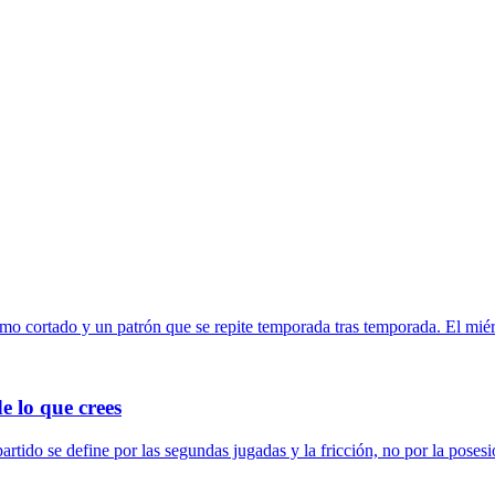
o cortado y un patrón que se repite temporada tras temporada. El miérco
 lo que crees
rtido se define por las segundas jugadas y la fricción, no por la posesi