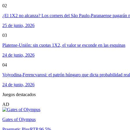
02
¿El 1X2 no alcanza? Los corners del São Paulo-Paranaense pagarán 
25 de junio, 2026
03
Platense-Unión: sin cuotas 1X2, el valor se esconde en las esquinas
24 de junio, 2026
04
Vojvodina-Ferencvarosi: el patrón húngaro que dicta probabilidad rea
24 de junio, 2026
Juegos destacados
AD
Gates of Olympus
Pragmatic Play
RTP
96.5
%