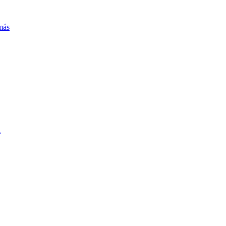
más
l