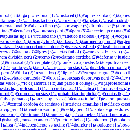
futbol
(
18
)
#
liga profesional
(
17
)
#
historial
(
16
)
#
apuestas nba
(
14
)
#
apues
#
flamengo
(
7
)
#
analisis tactico
(
7
)
#
cruzeiro
(
7
)
#
tarjetas
(
7
)
#
real madrid
(
internacional
(
6
)
#
alianza lima
(
6
)
#
sportwager
(
6
)
#
fluminense
(
5
)
#
pronó
line
(
5
)
#
ecuabet
(
5
)
#
apuestas perú
(
5
)
#
peru
(
5
)
#
seleccion peruana
(
5
)
#
)
#
apuestas liga 1
(
4
)
#
cienciano
(
4
)
#
atletico nacional
(
4
)
#
psg
(
4
)
#
copa 
osario central
(
3
)
#
racing club
(
3
)
#
aldosivi
(
3
)
#
sarmiento junin
(
3
)
#
argen
ivadavia
(
3
)
#
comerciantes unidos
(
3
)
#
velez sarsfield
(
3
)
#
instituto cordo
rrey
(
3
)
#
racing
(
3
)
#
tigres
(
3
)
#
cuotas fútbol
(
3
)
#
cuotas baloncesto
(
3
)
#
mera división perú
(
2
)
#
remo
(
2
)
#
belgrano cordoba
(
2
)
#
defensa y justici
(
2
)
#
mirassol
(
2
)
#
river plate
(
2
)
#
pronóstico apuestas
(
2
)
#
deportivo riest
(
2
)
#
sport boys
(
2
)
#
adt
(
2
)
#
tarjetas apuestas
(
2
)
#
philadelphia union
(
2
)
 peru
(
2
)
#
tinka
(
2
)
#
resultados
(
2
)
#
ligue 1
(
2
)
#
europa league
(
2
)
#
copa l
ú
(
2
)
#
aviator estrategia
(
2
)
#
jetx
(
2
)
#
apuestas deportivas perú
(
2
)
#
voley
tas valor
(
1
)
#
fc cajamarca
(
1
)
#
juan pablo ii college
(
1
)
#
ligaprofesional
estas liga profesional
(
1
)
#
sin cuotas 1x2
(
1
)
#
táctica
(
1
)
#
mirassol vs gr
futbol
(
1
)
#
corners apuestas
(
1
)
#
probabilidad implícita
(
1
)
#
cuotas liga 1
 fútbol peruano
(
1
)
#
previa apuestas
(
1
)
#
cuotas futbol
(
1
)
#
valor apuesta
.
(
1
)
#
central cordoba de santiago
(
1
)
#
tarjetas amarillas
(
1
)
#
clásico espa
ja vip peru
(
1
)
#
renato rossini jr
(
1
)
#
reality peru
(
1
)
#
tabla de goleadores
fenheim
(
1
)
#
dortmund
(
1
)
#
bundesliga
(
1
)
#
conmebol
(
1
)
#
sudamericana
1
)
#
shai gilgeous-alexander
(
1
)
#
puerto cabello
(
1
)
#
pokemon
(
1
)
#
pokem
(
1
)
#
liga
(
1
)
#
independiente vs racing
(
1
)
#
thunder
(
1
)
#
toulouse
(
1
)
#
bogo