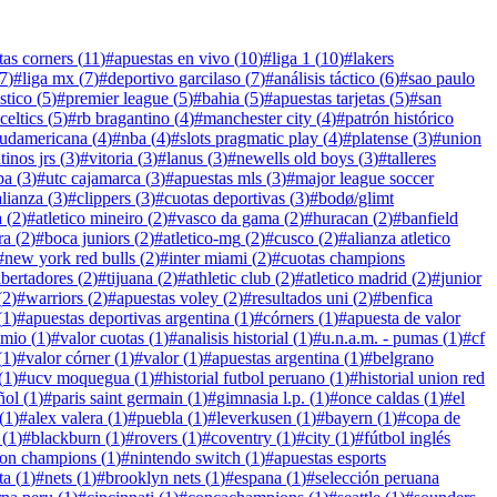
tas corners
(
11
)
#
apuestas en vivo
(
10
)
#
liga 1
(
10
)
#
lakers
7
)
#
liga mx
(
7
)
#
deportivo garcilaso
(
7
)
#
análisis táctico
(
6
)
#
sao paulo
stico
(
5
)
#
premier league
(
5
)
#
bahia
(
5
)
#
apuestas tarjetas
(
5
)
#
san
celtics
(
5
)
#
rb bragantino
(
4
)
#
manchester city
(
4
)
#
patrón histórico
sudamericana
(
4
)
#
nba
(
4
)
#
slots pragmatic play
(
4
)
#
platense
(
3
)
#
union
tinos jrs
(
3
)
#
vitoria
(
3
)
#
lanus
(
3
)
#
newells old boys
(
3
)
#
talleres
ba
(
3
)
#
utc cajamarca
(
3
)
#
apuestas mls
(
3
)
#
major league soccer
alianza
(
3
)
#
clippers
(
3
)
#
cuotas deportivas
(
3
)
#
bodø/glimt
a
(
2
)
#
atletico mineiro
(
2
)
#
vasco da gama
(
2
)
#
huracan
(
2
)
#
banfield
ra
(
2
)
#
boca juniors
(
2
)
#
atletico-mg
(
2
)
#
cusco
(
2
)
#
alianza atletico
#
new york red bulls
(
2
)
#
inter miami
(
2
)
#
cuotas champions
ibertadores
(
2
)
#
tijuana
(
2
)
#
athletic club
(
2
)
#
atletico madrid
(
2
)
#
junior
(
2
)
#
warriors
(
2
)
#
apuestas voley
(
2
)
#
resultados uni
(
2
)
#
benfica
(
1
)
#
apuestas deportivas argentina
(
1
)
#
córners
(
1
)
#
apuesta de valor
emio
(
1
)
#
valor cuotas
(
1
)
#
analisis historial
(
1
)
#
u.n.a.m. - pumas
(
1
)
#
cf
(
1
)
#
valor córner
(
1
)
#
valor
(
1
)
#
apuestas argentina
(
1
)
#
belgrano
(
1
)
#
ucv moquegua
(
1
)
#
historial futbol peruano
(
1
)
#
historial union red
ñol
(
1
)
#
paris saint germain
(
1
)
#
gimnasia l.p.
(
1
)
#
once caldas
(
1
)
#
el
(
1
)
#
alex valera
(
1
)
#
puebla
(
1
)
#
leverkusen
(
1
)
#
bayern
(
1
)
#
copa de
(
1
)
#
blackburn
(
1
)
#
rovers
(
1
)
#
coventry
(
1
)
#
city
(
1
)
#
fútbol inglés
on champions
(
1
)
#
nintendo switch
(
1
)
#
apuestas esports
ta
(
1
)
#
nets
(
1
)
#
brooklyn nets
(
1
)
#
espana
(
1
)
#
selección peruana