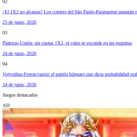
02
¿El 1X2 no alcanza? Los corners del São Paulo-Paranaense pagarán 
25 de junio, 2026
03
Platense-Unión: sin cuotas 1X2, el valor se esconde en las esquinas
24 de junio, 2026
04
Vojvodina-Ferencvarosi: el patrón húngaro que dicta probabilidad rea
24 de junio, 2026
Juegos destacados
AD