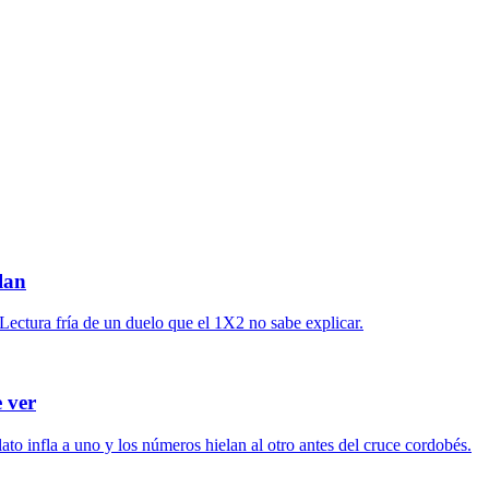
lan
. Lectura fría de un duelo que el 1X2 no sabe explicar.
e ver
lato infla a uno y los números hielan al otro antes del cruce cordobés.