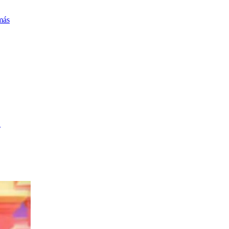
más
l