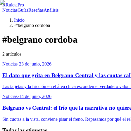
R
RuletaPro
Noticias
Guías
Reseñas
Análisis
Inicio
›
#belgrano cordoba
#
belgrano cordoba
2
artículos
Noticias
·
23 de junio, 2026
El dato que grita en Belgrano-Central y las cuotas cal
Las tarjetas y la fricción en el área chica esconden el verdadero valor
Noticias
·
14 de junio, 2026
Belgrano vs Central: el frío que la narrativa no quier
Sin cuotas a la vista, conviene pisar el freno. Repasamos por qué el re
Todas las etiquetas