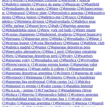
(
2
)
#
atletico mineiro
(
2
)
#
vasco da gama
(
2
)
#
huracan
(
2
)
#
banfield
(
2
)
#
estudiantes de rio cuarto
(
2
)
#
tigre
(
2
)
#
gremio
(
2
)
#
chapecoense-
sc
(
2
)
#
mirassol
(
2
)
#
river plate
(
2
)
#
pronóstico apuestas
(
2
)
#
deportivo
riestra
(
2
)
#
boca juniors
(
2
)
#
atletico-mg
(
2
)
#
cusco
(
2
)
#
alianza
atletico
(
2
)
#
primera division
(
2
)
#
universitario
(
2
)
#
atletico grau
(
2
)
#
fbc melgar
(
2
)
#
sport boys
(
2
)
#
adt
(
2
)
#
tarjetas apuestas
(
2
)
#
philadelphia union
(
2
)
#
new york red bulls
(
2
)
#
inter miami
(
2
)
#
cuotas champions
(
2
)
#
independ. rivadavia
(
2
)
#
sport huancayo
(
2
)
#
peruano
(
2
)
#
apuestas peru
(
2
)
#
tinka
(
2
)
#
resultados
(
2
)
#
ligue 1
(
2
)
#
europa league
(
2
)
#
copa libertadores
(
2
)
#
tijuana
(
2
)
#
athletic club
(
2
)
#
atletico madrid
(
2
)
#
junior
(
2
)
#
apuestas deportivas peru
(
2
)
#
mercados alternativos
(
2
)
#
liga 1 perú
(
2
)
#
aviator estrategia
(
2
)
#
jetx
(
2
)
#
apuestas deportivas perú
(
2
)
#
voley
(
2
)
#
warriors
(
2
)
#
apuestas voley
(
2
)
#
resultados uni
(
2
)
#
benfica
(
2
)
#
vojvodina
(
1
)
#
ferencvarosi tc
(
1
)
#
cuotas europa league
(
1
)
#
apuestas valor
(
1
)
#
fc cajamarca
(
1
)
#
juan pablo ii college
(
1
)
#
ligaprofesional
(
1
)
#
apuestas deportivas argentina
(
1
)
#
córners
(
1
)
#
apuesta de valor
(
1
)
#
liverpool
(
1
)
#
gimnasia
(
1
)
#
córneres
(
1
)
#
serie a brasileirao
(
1
)
#
apuestas liga profesional
(
1
)
#
sin cuotas 1x2
(
1
)
#
táctica
(
1
)
#
mirassol vs gremio
(
1
)
#
valor cuotas
(
1
)
#
analisis historial
(
1
)
#
u.n.a.m. - pumas
(
1
)
#
cf pachuca
(
1
)
#
guadalajara chivas
(
1
)
#
toluca
(
1
)
#
previa
(
1
)
#
pronostico futbol
(
1
)
#
corners apuestas
(
1
)
#
probabilidad implícita
(
1
)
#
cuotas liga 1
(
1
)
#
valor córner
(
1
)
#
valor
(
1
)
#
apuestas argentina
(
1
)
#
belgrano
(
1
)
#
genoa
(
1
)
#
napoli