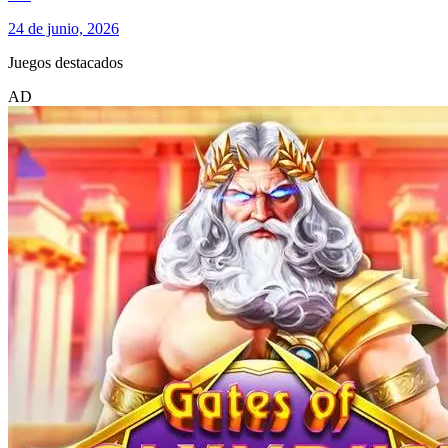
24 de junio, 2026
Juegos destacados
AD