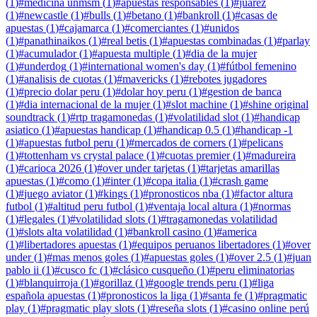
(
1
)
#
medicina unmsm
(
1
)
#
apuestas responsables
(
1
)
#
juarez
(
1
)
#
newcastle
(
1
)
#
bulls
(
1
)
#
betano
(
1
)
#
bankroll
(
1
)
#
casas de
apuestas
(
1
)
#
cajamarca
(
1
)
#
comerciantes
(
1
)
#
unidos
(
1
)
#
panathinaikos
(
1
)
#
real betis
(
1
)
#
apuestas combinadas
(
1
)
#
parlay
(
1
)
#
acumulador
(
1
)
#
apuesta multiple
(
1
)
#
dia de la mujer
(
1
)
#
underdog
(
1
)
#
international women's day
(
1
)
#
fútbol femenino
(
1
)
#
analisis de cuotas
(
1
)
#
mavericks
(
1
)
#
rebotes jugadores
(
1
)
#
precio dolar peru
(
1
)
#
dolar hoy peru
(
1
)
#
gestion de banca
(
1
)
#
dia internacional de la mujer
(
1
)
#
slot machine
(
1
)
#
shine original
soundtrack
(
1
)
#
rtp tragamonedas
(
1
)
#
volatilidad slot
(
1
)
#
handicap
asiatico
(
1
)
#
apuestas handicap
(
1
)
#
handicap 0.5
(
1
)
#
handicap -1
(
1
)
#
apuestas futbol peru
(
1
)
#
mercados de corners
(
1
)
#
pelicans
(
1
)
#
tottenham vs crystal palace
(
1
)
#
cuotas premier
(
1
)
#
madureira
(
1
)
#
carioca 2026
(
1
)
#
over under tarjetas
(
1
)
#
tarjetas amarillas
apuestas
(
1
)
#
como
(
1
)
#
inter
(
1
)
#
copa italia
(
1
)
#
crash game
(
1
)
#
juego aviator
(
1
)
#
kings
(
1
)
#
pronosticos nba
(
1
)
#
factor altura
futbol
(
1
)
#
altitud peru futbol
(
1
)
#
ventaja local altura
(
1
)
#
normas
(
1
)
#
legales
(
1
)
#
volatilidad slots
(
1
)
#
tragamonedas volatilidad
(
1
)
#
slots alta volatilidad
(
1
)
#
bankroll casino
(
1
)
#
america
(
1
)
#
libertadores apuestas
(
1
)
#
equipos peruanos libertadores
(
1
)
#
over
under
(
1
)
#
mas menos goles
(
1
)
#
apuestas goles
(
1
)
#
over 2.5
(
1
)
#
juan
pablo ii
(
1
)
#
cusco fc
(
1
)
#
clásico cusqueño
(
1
)
#
peru eliminatorias
(
1
)
#
blanquirroja
(
1
)
#
gorillaz
(
1
)
#
google trends peru
(
1
)
#
liga
española apuestas
(
1
)
#
pronosticos la liga
(
1
)
#
santa fe
(
1
)
#
pragmatic
play
(
1
)
#
pragmatic play slots
(
1
)
#
reseña slots
(
1
)
#
casino online perú