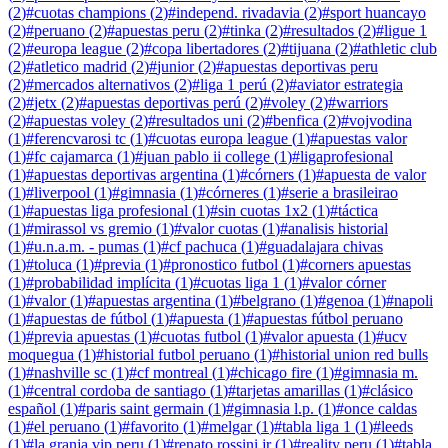
(
2
)
#
cuotas champions
(
2
)
#
independ. rivadavia
(
2
)
#
sport huancayo
(
2
)
#
peruano
(
2
)
#
apuestas peru
(
2
)
#
tinka
(
2
)
#
resultados
(
2
)
#
ligue 1
(
2
)
#
europa league
(
2
)
#
copa libertadores
(
2
)
#
tijuana
(
2
)
#
athletic club
(
2
)
#
atletico madrid
(
2
)
#
junior
(
2
)
#
apuestas deportivas peru
(
2
)
#
mercados alternativos
(
2
)
#
liga 1 perú
(
2
)
#
aviator estrategia
(
2
)
#
jetx
(
2
)
#
apuestas deportivas perú
(
2
)
#
voley
(
2
)
#
warriors
(
2
)
#
apuestas voley
(
2
)
#
resultados uni
(
2
)
#
benfica
(
2
)
#
vojvodina
(
1
)
#
ferencvarosi tc
(
1
)
#
cuotas europa league
(
1
)
#
apuestas valor
(
1
)
#
fc cajamarca
(
1
)
#
juan pablo ii college
(
1
)
#
ligaprofesional
(
1
)
#
apuestas deportivas argentina
(
1
)
#
córners
(
1
)
#
apuesta de valor
(
1
)
#
liverpool
(
1
)
#
gimnasia
(
1
)
#
córneres
(
1
)
#
serie a brasileirao
(
1
)
#
apuestas liga profesional
(
1
)
#
sin cuotas 1x2
(
1
)
#
táctica
(
1
)
#
mirassol vs gremio
(
1
)
#
valor cuotas
(
1
)
#
analisis historial
(
1
)
#
u.n.a.m. - pumas
(
1
)
#
cf pachuca
(
1
)
#
guadalajara chivas
(
1
)
#
toluca
(
1
)
#
previa
(
1
)
#
pronostico futbol
(
1
)
#
corners apuestas
(
1
)
#
probabilidad implícita
(
1
)
#
cuotas liga 1
(
1
)
#
valor córner
(
1
)
#
valor
(
1
)
#
apuestas argentina
(
1
)
#
belgrano
(
1
)
#
genoa
(
1
)
#
napoli
(
1
)
#
apuestas de fútbol
(
1
)
#
apuesta
(
1
)
#
apuestas fútbol peruano
(
1
)
#
previa apuestas
(
1
)
#
cuotas futbol
(
1
)
#
valor apuesta
(
1
)
#
ucv
moquegua
(
1
)
#
historial futbol peruano
(
1
)
#
historial union red bulls
(
1
)
#
nashville sc
(
1
)
#
cf montreal
(
1
)
#
chicago fire
(
1
)
#
gimnasia m.
(
1
)
#
central cordoba de santiago
(
1
)
#
tarjetas amarillas
(
1
)
#
clásico
español
(
1
)
#
paris saint germain
(
1
)
#
gimnasia l.p.
(
1
)
#
once caldas
(
1
)
#
el peruano
(
1
)
#
favorito
(
1
)
#
melgar
(
1
)
#
tabla liga 1
(
1
)
#
leeds
(
1
)
#
la granja vip peru
(
1
)
#
renato rossini jr
(
1
)
#
reality peru
(
1
)
#
tabla