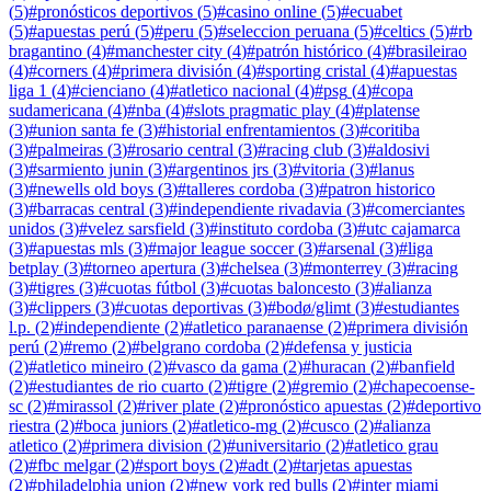
(
5
)
#
pronósticos deportivos
(
5
)
#
casino online
(
5
)
#
ecuabet
(
5
)
#
apuestas perú
(
5
)
#
peru
(
5
)
#
seleccion peruana
(
5
)
#
celtics
(
5
)
#
rb
bragantino
(
4
)
#
manchester city
(
4
)
#
patrón histórico
(
4
)
#
brasileirao
(
4
)
#
corners
(
4
)
#
primera división
(
4
)
#
sporting cristal
(
4
)
#
apuestas
liga 1
(
4
)
#
cienciano
(
4
)
#
atletico nacional
(
4
)
#
psg
(
4
)
#
copa
sudamericana
(
4
)
#
nba
(
4
)
#
slots pragmatic play
(
4
)
#
platense
(
3
)
#
union santa fe
(
3
)
#
historial enfrentamientos
(
3
)
#
coritiba
(
3
)
#
palmeiras
(
3
)
#
rosario central
(
3
)
#
racing club
(
3
)
#
aldosivi
(
3
)
#
sarmiento junin
(
3
)
#
argentinos jrs
(
3
)
#
vitoria
(
3
)
#
lanus
(
3
)
#
newells old boys
(
3
)
#
talleres cordoba
(
3
)
#
patron historico
(
3
)
#
barracas central
(
3
)
#
independiente rivadavia
(
3
)
#
comerciantes
unidos
(
3
)
#
velez sarsfield
(
3
)
#
instituto cordoba
(
3
)
#
utc cajamarca
(
3
)
#
apuestas mls
(
3
)
#
major league soccer
(
3
)
#
arsenal
(
3
)
#
liga
betplay
(
3
)
#
torneo apertura
(
3
)
#
chelsea
(
3
)
#
monterrey
(
3
)
#
racing
(
3
)
#
tigres
(
3
)
#
cuotas fútbol
(
3
)
#
cuotas baloncesto
(
3
)
#
alianza
(
3
)
#
clippers
(
3
)
#
cuotas deportivas
(
3
)
#
bodø/glimt
(
3
)
#
estudiantes
l.p.
(
2
)
#
independiente
(
2
)
#
atletico paranaense
(
2
)
#
primera división
perú
(
2
)
#
remo
(
2
)
#
belgrano cordoba
(
2
)
#
defensa y justicia
(
2
)
#
atletico mineiro
(
2
)
#
vasco da gama
(
2
)
#
huracan
(
2
)
#
banfield
(
2
)
#
estudiantes de rio cuarto
(
2
)
#
tigre
(
2
)
#
gremio
(
2
)
#
chapecoense-
sc
(
2
)
#
mirassol
(
2
)
#
river plate
(
2
)
#
pronóstico apuestas
(
2
)
#
deportivo
riestra
(
2
)
#
boca juniors
(
2
)
#
atletico-mg
(
2
)
#
cusco
(
2
)
#
alianza
atletico
(
2
)
#
primera division
(
2
)
#
universitario
(
2
)
#
atletico grau
(
2
)
#
fbc melgar
(
2
)
#
sport boys
(
2
)
#
adt
(
2
)
#
tarjetas apuestas
(
2
)
#
philadelphia union
(
2
)
#
new york red bulls
(
2
)
#
inter miami