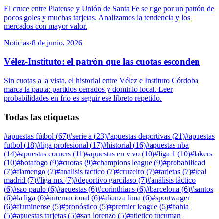
El cruce entre Platense y Unión de Santa Fe se rige por un patrón de
pocos goles y muchas tarjetas. Analizamos la tendencia y los
mercados con mayor valor.
Noticias
·
8 de junio, 2026
Vélez-Instituto: el patrón que las cuotas esconden
Sin cuotas a la vista, el historial entre Vélez e Instituto Córdoba
marca la pauta: partidos cerrados y dominio local. Leer
probabilidades en frío es seguir ese libreto repetido.
Todas las etiquetas
#
apuestas fútbol
(
67
)
#
serie a
(
23
)
#
apuestas deportivas
(
21
)
#
apuestas
futbol
(
18
)
#
liga profesional
(
17
)
#
historial
(
16
)
#
apuestas nba
(
14
)
#
apuestas corners
(
11
)
#
apuestas en vivo
(
10
)
#
liga 1
(
10
)
#
lakers
(
10
)
#
botafogo
(
9
)
#
cuotas
(
9
)
#
champions league
(
9
)
#
probabilidad
(
7
)
#
flamengo
(
7
)
#
analisis tactico
(
7
)
#
cruzeiro
(
7
)
#
tarjetas
(
7
)
#
real
madrid
(
7
)
#
liga mx
(
7
)
#
deportivo garcilaso
(
7
)
#
análisis táctico
(
6
)
#
sao paulo
(
6
)
#
apuestas
(
6
)
#
corinthians
(
6
)
#
barcelona
(
6
)
#
santos
(
6
)
#
la liga
(
6
)
#
internacional
(
6
)
#
alianza lima
(
6
)
#
sportwager
(
6
)
#
fluminense
(
5
)
#
pronóstico
(
5
)
#
premier league
(
5
)
#
bahia
(
5
)
#
apuestas tarjetas
(
5
)
#
san lorenzo
(
5
)
#
atletico tucuman