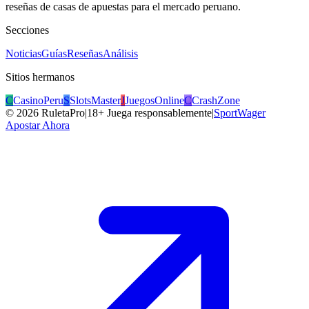
reseñas de casas de apuestas para el mercado peruano.
Secciones
Noticias
Guías
Reseñas
Análisis
Sitios hermanos
C
CasinoPeru
S
SlotsMaster
J
JuegosOnline
C
CrashZone
©
2026
RuletaPro
|
18+ Juega responsablemente
|
SportWager
Apostar Ahora