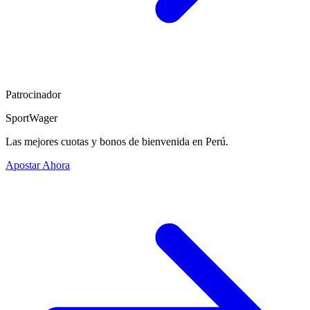
Patrocinador
SportWager
Las mejores cuotas y bonos de bienvenida en Perú.
Apostar Ahora