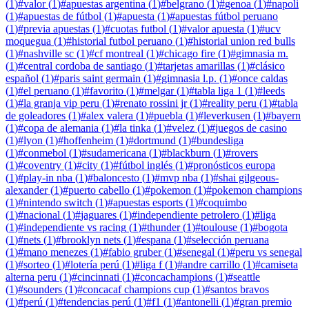
(
1
)
#
valor
(
1
)
#
apuestas argentina
(
1
)
#
belgrano
(
1
)
#
genoa
(
1
)
#
napoli
(
1
)
#
apuestas de fútbol
(
1
)
#
apuesta
(
1
)
#
apuestas fútbol peruano
(
1
)
#
previa apuestas
(
1
)
#
cuotas futbol
(
1
)
#
valor apuesta
(
1
)
#
ucv
moquegua
(
1
)
#
historial futbol peruano
(
1
)
#
historial union red bulls
(
1
)
#
nashville sc
(
1
)
#
cf montreal
(
1
)
#
chicago fire
(
1
)
#
gimnasia m.
(
1
)
#
central cordoba de santiago
(
1
)
#
tarjetas amarillas
(
1
)
#
clásico
español
(
1
)
#
paris saint germain
(
1
)
#
gimnasia l.p.
(
1
)
#
once caldas
(
1
)
#
el peruano
(
1
)
#
favorito
(
1
)
#
melgar
(
1
)
#
tabla liga 1
(
1
)
#
leeds
(
1
)
#
la granja vip peru
(
1
)
#
renato rossini jr
(
1
)
#
reality peru
(
1
)
#
tabla
de goleadores
(
1
)
#
alex valera
(
1
)
#
puebla
(
1
)
#
leverkusen
(
1
)
#
bayern
(
1
)
#
copa de alemania
(
1
)
#
la tinka
(
1
)
#
velez
(
1
)
#
juegos de casino
(
1
)
#
lyon
(
1
)
#
hoffenheim
(
1
)
#
dortmund
(
1
)
#
bundesliga
(
1
)
#
conmebol
(
1
)
#
sudamericana
(
1
)
#
blackburn
(
1
)
#
rovers
(
1
)
#
coventry
(
1
)
#
city
(
1
)
#
fútbol inglés
(
1
)
#
pronósticos europa
(
1
)
#
play-in nba
(
1
)
#
baloncesto
(
1
)
#
mvp nba
(
1
)
#
shai gilgeous-
alexander
(
1
)
#
puerto cabello
(
1
)
#
pokemon
(
1
)
#
pokemon champions
(
1
)
#
nintendo switch
(
1
)
#
apuestas esports
(
1
)
#
coquimbo
(
1
)
#
nacional
(
1
)
#
jaguares
(
1
)
#
independiente petrolero
(
1
)
#
liga
(
1
)
#
independiente vs racing
(
1
)
#
thunder
(
1
)
#
toulouse
(
1
)
#
bogota
(
1
)
#
nets
(
1
)
#
brooklyn nets
(
1
)
#
espana
(
1
)
#
selección peruana
(
1
)
#
mano menezes
(
1
)
#
fabio gruber
(
1
)
#
senegal
(
1
)
#
peru vs senegal
(
1
)
#
sorteo
(
1
)
#
lotería perú
(
1
)
#
liga f
(
1
)
#
andre carrillo
(
1
)
#
camiseta
alterna peru
(
1
)
#
cincinnati
(
1
)
#
concachampions
(
1
)
#
seattle
(
1
)
#
sounders
(
1
)
#
concacaf champions cup
(
1
)
#
santos bravos
(
1
)
#
perú
(
1
)
#
tendencias perú
(
1
)
#
f1
(
1
)
#
antonelli
(
1
)
#
gran premio