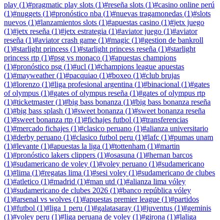
play
(
1
)
#
pragmatic play slots
(
1
)
#
reseña slots
(
1
)
#
casino online perú
(
1
)
#
nuggets
(
1
)
#
pronóstico nba
(
1
)
#
nuevas tragamonedas
(
1
)
#
slots
nuevos
(
1
)
#
lanzamientos slots
(
1
)
#
apuestas casino
(
1
)
#
jetx juego
(
1
)
#
jetx reseña
(
1
)
#
jetx estrategia
(
1
)
#
aviator juego
(
1
)
#
aviator
reseña
(
1
)
#
aviator crash game
(
1
)
#
magic
(
1
)
#
gestion de bankroll
(
1
)
#
starlight princess
(
1
)
#
starlight princess reseña
(
1
)
#
starlight
princess rtp
(
1
)
#
psg vs monaco
(
1
)
#
apuestas champions
(
1
)
#
pronóstico psg
(
1
)
#
ucl
(
1
)
#
champions league apuestas
(
1
)
#
mayweather
(
1
)
#
pacquiao
(
1
)
#
boxeo
(
1
)
#
club brujas
(
1
)
#
lorenzo
(
1
)
#
liga profesional argentina
(
1
)
#
binacional
(
1
)
#
gates
of olympus
(
1
)
#
gates of olympus reseña
(
1
)
#
gates of olympus rtp
(
1
)
#
ticketmaster
(
1
)
#
big bass bonanza
(
1
)
#
big bass bonanza reseña
(
1
)
#
big bass splash
(
1
)
#
sweet bonanza
(
1
)
#
sweet bonanza reseña
(
1
)
#
sweet bonanza rtp
(
1
)
#
fichajes futbol
(
1
)
#
transferencias
(
1
)
#
mercado fichajes
(
1
)
#
clasico peruano
(
1
)
#
alianza universitario
(
1
)
#
derby peruano
(
1
)
#
clasico futbol peru
(
1
)
#
lafc
(
1
)
#
pumas unam
(
1
)
#
levante
(
1
)
#
apuestas la liga
(
1
)
#
tottenham
(
1
)
#
martin
(
1
)
#
pronóstico lakers clippers
(
1
)
#
osasuna
(
1
)
#
hernan barcos
(
1
)
#
sudamericano de voley
(
1
)
#
voley peruano
(
1
)
#
sudamericano
(
1
)
#
lima
(
1
)
#
regatas lima
(
1
)
#
sesi voley
(
1
)
#
sudamericano de clubes
(
1
)
#
atletico
(
1
)
#
madrid
(
1
)
#
man utd
(
1
)
#
alianza lima vóley
(
1
)
#
sudamericano de clubes 2026
(
1
)
#
banco república vóley
(
1
)
#
arsenal vs wolves
(
1
)
#
apuestas premier league
(
1
)
#
partidos
(
1
)
#
futbol
(
1
)
#
liga 1 peru
(
1
)
#
galatasaray
(
1
)
#
juventus
(
1
)
#
geminis
(
1
)
#
voley peru
(
1
)
#
liga peruana de voley
(
1
)
#
girona
(
1
)
#
laliga