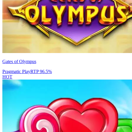
Gates of Olympus
Pragmatic Play
RTP
96.5
%
HOT