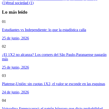
(
1
)
#
real sociedad
(
1
)
Lo más leído
01
Estudiantes vs Independiente: lo que la estadística calla
25 de junio, 2026
02
¿El 1X2 no alcanza? Los corners del São Paulo-Paranaense pagarán
más
25 de junio, 2026
03
Platense-Unión: sin cuotas 1X2, el valor se esconde en las esquinas
24 de junio, 2026
04
Vojvodina-Ferencvarosi: el patrón húngaro que dicta probabilidad