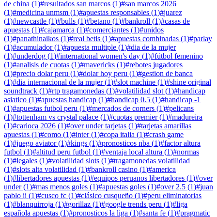
de china
(
1
)
#
resultados san marcos
(
1
)
#
san marcos 2026
(
1
)
#
medicina unmsm
(
1
)
#
apuestas responsables
(
1
)
#
juarez
(
1
)
#
newcastle
(
1
)
#
bulls
(
1
)
#
betano
(
1
)
#
bankroll
(
1
)
#
casas de
apuestas
(
1
)
#
cajamarca
(
1
)
#
comerciantes
(
1
)
#
unidos
(
1
)
#
panathinaikos
(
1
)
#
real betis
(
1
)
#
apuestas combinadas
(
1
)
#
parlay
(
1
)
#
acumulador
(
1
)
#
apuesta multiple
(
1
)
#
dia de la mujer
(
1
)
#
underdog
(
1
)
#
international women's day
(
1
)
#
fútbol femenino
(
1
)
#
analisis de cuotas
(
1
)
#
mavericks
(
1
)
#
rebotes jugadores
(
1
)
#
precio dolar peru
(
1
)
#
dolar hoy peru
(
1
)
#
gestion de banca
(
1
)
#
dia internacional de la mujer
(
1
)
#
slot machine
(
1
)
#
shine original
soundtrack
(
1
)
#
rtp tragamonedas
(
1
)
#
volatilidad slot
(
1
)
#
handicap
asiatico
(
1
)
#
apuestas handicap
(
1
)
#
handicap 0.5
(
1
)
#
handicap -1
(
1
)
#
apuestas futbol peru
(
1
)
#
mercados de corners
(
1
)
#
pelicans
(
1
)
#
tottenham vs crystal palace
(
1
)
#
cuotas premier
(
1
)
#
madureira
(
1
)
#
carioca 2026
(
1
)
#
over under tarjetas
(
1
)
#
tarjetas amarillas
apuestas
(
1
)
#
como
(
1
)
#
inter
(
1
)
#
copa italia
(
1
)
#
crash game
(
1
)
#
juego aviator
(
1
)
#
kings
(
1
)
#
pronosticos nba
(
1
)
#
factor altura
futbol
(
1
)
#
altitud peru futbol
(
1
)
#
ventaja local altura
(
1
)
#
normas
(
1
)
#
legales
(
1
)
#
volatilidad slots
(
1
)
#
tragamonedas volatilidad
(
1
)
#
slots alta volatilidad
(
1
)
#
bankroll casino
(
1
)
#
america
(
1
)
#
libertadores apuestas
(
1
)
#
equipos peruanos libertadores
(
1
)
#
over
under
(
1
)
#
mas menos goles
(
1
)
#
apuestas goles
(
1
)
#
over 2.5
(
1
)
#
juan
pablo ii
(
1
)
#
cusco fc
(
1
)
#
clásico cusqueño
(
1
)
#
peru eliminatorias
(
1
)
#
blanquirroja
(
1
)
#
gorillaz
(
1
)
#
google trends peru
(
1
)
#
liga
española apuestas
(
1
)
#
pronosticos la liga
(
1
)
#
santa fe
(
1
)
#
pragmatic