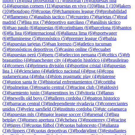
futbol
(
18
)
#
liga profesional
(
17
)
#
historial
(
16
)
#
apuestas nba
(
14
)
#
apuestas corners
(
11
)
#
apuestas en vivo
(
10
)
#
liga 1
(
10
)
#
lakers
(
10
)
#
botafogo
(
9
)
#
cuotas
(
9
)
#
champions league
(
9
)
#
probabilidad
(
7
)
#
flamengo
(
7
)
#
analisis tactico
(
7
)
#
cruzeiro
(
7
)
#
tarjetas
(
7
)
#
real
madrid
(
7
)
#
liga mx
(
7
)
#
deportivo garcilaso
(
7
)
#
análisis táctico
(
6
)
#
sao paulo
(
6
)
#
apuestas
(
6
)
#
corinthians
(
6
)
#
barcelona
(
6
)
#
santos
(
6
)
#
la liga
(
6
)
#
internacional
(
6
)
#
alianza lima
(
6
)
#
sportwager
(
6
)
#
fluminense
(
5
)
#
pronóstico
(
5
)
#
premier league
(
5
)
#
bahia
(
5
)
#
apuestas tarjetas
(
5
)
#
san lorenzo
(
5
)
#
atletico tucuman
(
5
)
#
pronósticos deportivos
(
5
)
#
casino online
(
5
)
#
ecuabet
(
5
)
#
apuestas perú
(
5
)
#
peru
(
5
)
#
seleccion peruana
(
5
)
#
celtics
(
5
)
#
rb
bragantino
(
4
)
#
manchester city
(
4
)
#
patrón histórico
(
4
)
#
brasileirao
(
4
)
#
corners
(
4
)
#
primera división
(
4
)
#
sporting cristal
(
4
)
#
apuestas
liga 1
(
4
)
#
cienciano
(
4
)
#
atletico nacional
(
4
)
#
psg
(
4
)
#
copa
sudamericana
(
4
)
#
nba
(
4
)
#
slots pragmatic play
(
4
)
#
platense
(
3
)
#
union santa fe
(
3
)
#
historial enfrentamientos
(
3
)
#
coritiba
(
3
)
#
palmeiras
(
3
)
#
rosario central
(
3
)
#
racing club
(
3
)
#
aldosivi
(
3
)
#
sarmiento junin
(
3
)
#
argentinos jrs
(
3
)
#
vitoria
(
3
)
#
lanus
(
3
)
#
newells old boys
(
3
)
#
talleres cordoba
(
3
)
#
patron historico
(
3
)
#
barracas central
(
3
)
#
independiente rivadavia
(
3
)
#
comerciantes
unidos
(
3
)
#
velez sarsfield
(
3
)
#
instituto cordoba
(
3
)
#
utc cajamarca
(
3
)
#
apuestas mls
(
3
)
#
major league soccer
(
3
)
#
arsenal
(
3
)
#
liga
betplay
(
3
)
#
torneo apertura
(
3
)
#
chelsea
(
3
)
#
monterrey
(
3
)
#
racing
(
3
)
#
tigres
(
3
)
#
cuotas fútbol
(
3
)
#
cuotas baloncesto
(
3
)
#
alianza
(
3
)
#
clippers
(
3
)
#
cuotas deportivas
(
3
)
#
bodø/glimt
(
3
)
#
estudiantes