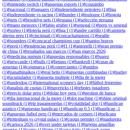
(
1
)
#
nintendo switch
(
1
)
#
apuestas esports
(
1
)
#
coquimbo
(
1
)
#
nacional
(
1
)
#
jaguares
(
1
)
#
independiente petrolero
(
1
)
#
liga
(
1
)
#
independiente vs racing
(
1
)
#
thunder
(
1
)
#
toulouse
(
1
)
#
bogota
(
1
)
#
nets
(
1
)
#
brooklyn nets
(
1
)
#
espana
(
1
)
#
selección peruana
(
1
)
#
mano menezes
(
1
)
#
fabio gruber
(
1
)
#
senegal
(
1
)
#
peru vs senegal
(
1
)
#
sorteo
(
1
)
#
lotería perú
(
1
)
#
liga f
(
1
)
#
andre carrillo
(
1
)
#
camiseta
alterna peru
(
1
)
#
cincinnati
(
1
)
#
concachampions
(
1
)
#
seattle
(
1
)
#
sounders
(
1
)
#
concacaf champions cup
(
1
)
#
santos bravos
(
1
)
#
perú
(
1
)
#
tendencias perú
(
1
)
#
f1
(
1
)
#
antonelli
(
1
)
#
gran premio
de china
(
1
)
#
resultados san marcos
(
1
)
#
san marcos 2026
(
1
)
#
medicina unmsm
(
1
)
#
apuestas responsables
(
1
)
#
juarez
(
1
)
#
newcastle
(
1
)
#
bulls
(
1
)
#
betano
(
1
)
#
bankroll
(
1
)
#
casas de
apuestas
(
1
)
#
cajamarca
(
1
)
#
comerciantes
(
1
)
#
unidos
(
1
)
#
panathinaikos
(
1
)
#
real betis
(
1
)
#
apuestas combinadas
(
1
)
#
parlay
(
1
)
#
acumulador
(
1
)
#
apuesta multiple
(
1
)
#
dia de la mujer
(
1
)
#
underdog
(
1
)
#
international women's day
(
1
)
#
fútbol femenino
(
1
)
#
analisis de cuotas
(
1
)
#
mavericks
(
1
)
#
rebotes jugadores
(
1
)
#
precio dolar peru
(
1
)
#
dolar hoy peru
(
1
)
#
gestion de banca
(
1
)
#
dia internacional de la mujer
(
1
)
#
slot machine
(
1
)
#
shine original
soundtrack
(
1
)
#
rtp tragamonedas
(
1
)
#
volatilidad slot
(
1
)
#
handicap
asiatico
(
1
)
#
apuestas handicap
(
1
)
#
handicap 0.5
(
1
)
#
handicap -1
(
1
)
#
apuestas futbol peru
(
1
)
#
mercados de corners
(
1
)
#
pelicans
(
1
)
#
tottenham vs crystal palace
(
1
)
#
cuotas premier
(
1
)
#
madureira
(
1
)
#
carioca 2026
(
1
)
#
over under tarjetas
(
1
)
#
tarjetas amarillas
apuestas
(
1
)
#
como
(
1
)
#
inter
(
1
)
#
copa italia
(
1
)
#
crash game