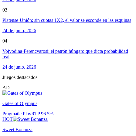
03
Platense-Unión: sin cuotas 1X2, el valor se esconde en las esquinas
24 de junio, 2026
04
Vojvodina-Ferencvarosi: el patrón húngaro que dicta probabilidad
real
24 de junio, 2026
Juegos destacados
AD
Gates of Olympus
Pragmatic Play
RTP
96.5
%
HOT
Sweet Bonanza