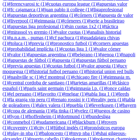
(
1
)
#
ferencvarosi tc
(
1
)
#
cuotas europa league
(
1
)
#
apuestas valor
(
1
)
#
fc cajamarca
(
1
)
#
juan pablo ii college
(
1
)
#
ligaprofesional
(
1
)
#
apuestas deportivas argentina
(
1
)
#
córners
(
1
)
#
apuesta de valor
(
1
)
#
liverpool
(
1
)
#
gimnasia
(
1
)
#
córneres
(
1
)
#
serie a brasileirao
(
1
)
#
apuestas liga profesional
(
1
)
#
sin cuotas 1x2
(
1
)
#
táctica
(
1
)
#
mirassol vs gremio
(
1
)
#
valor cuotas
(
1
)
#
analisis historial
(
1
)
#
u.n.a.m. - pumas
(
1
)
#
cf pachuca
(
1
)
#
guadalajara chivas
(
1
)
#
toluca
(
1
)
#
previa
(
1
)
#
pronostico futbol
(
1
)
#
corners apuestas
(
1
)
#
probabilidad implícita
(
1
)
#
cuotas liga 1
(
1
)
#
valor córner
(
1
)
#
valor
(
1
)
#
apuestas argentina
(
1
)
#
belgrano
(
1
)
#
genoa
(
1
)
#
napoli
(
1
)
#
apuestas de fútbol
(
1
)
#
apuesta
(
1
)
#
apuestas fútbol peruano
(
1
)
#
previa apuestas
(
1
)
#
cuotas futbol
(
1
)
#
valor apuesta
(
1
)
#
ucv
moquegua
(
1
)
#
historial futbol peruano
(
1
)
#
historial union red bulls
(
1
)
#
nashville sc
(
1
)
#
cf montreal
(
1
)
#
chicago fire
(
1
)
#
gimnasia m.
(
1
)
#
central cordoba de santiago
(
1
)
#
tarjetas amarillas
(
1
)
#
clásico
español
(
1
)
#
paris saint germain
(
1
)
#
gimnasia l.p.
(
1
)
#
once caldas
(
1
)
#
el peruano
(
1
)
#
favorito
(
1
)
#
melgar
(
1
)
#
tabla liga 1
(
1
)
#
leeds
(
1
)
#
la granja vip peru
(
1
)
#
renato rossini jr
(
1
)
#
reality peru
(
1
)
#
tabla
de goleadores
(
1
)
#
alex valera
(
1
)
#
puebla
(
1
)
#
leverkusen
(
1
)
#
bayern
(
1
)
#
copa de alemania
(
1
)
#
la tinka
(
1
)
#
velez
(
1
)
#
juegos de casino
(
1
)
#
lyon
(
1
)
#
hoffenheim
(
1
)
#
dortmund
(
1
)
#
bundesliga
(
1
)
#
conmebol
(
1
)
#
sudamericana
(
1
)
#
blackburn
(
1
)
#
rovers
(
1
)
#
coventry
(
1
)
#
city
(
1
)
#
fútbol inglés
(
1
)
#
pronósticos europa
(
1
)
#
play-in nba
(
1
)
#
baloncesto
(
1
)
#
mvp nba
(
1
)
#
shai gilgeous-
alexander
(
1
)
#
puerto cabello
(
1
)
#
pokemon
(
1
)
#
pokemon champions