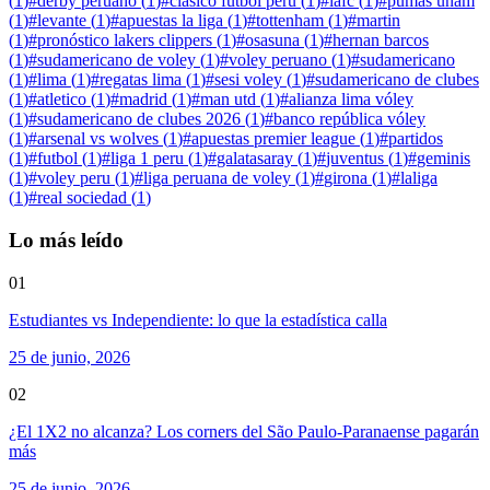
(
1
)
#
derby peruano
(
1
)
#
clasico futbol peru
(
1
)
#
lafc
(
1
)
#
pumas unam
(
1
)
#
levante
(
1
)
#
apuestas la liga
(
1
)
#
tottenham
(
1
)
#
martin
(
1
)
#
pronóstico lakers clippers
(
1
)
#
osasuna
(
1
)
#
hernan barcos
(
1
)
#
sudamericano de voley
(
1
)
#
voley peruano
(
1
)
#
sudamericano
(
1
)
#
lima
(
1
)
#
regatas lima
(
1
)
#
sesi voley
(
1
)
#
sudamericano de clubes
(
1
)
#
atletico
(
1
)
#
madrid
(
1
)
#
man utd
(
1
)
#
alianza lima vóley
(
1
)
#
sudamericano de clubes 2026
(
1
)
#
banco república vóley
(
1
)
#
arsenal vs wolves
(
1
)
#
apuestas premier league
(
1
)
#
partidos
(
1
)
#
futbol
(
1
)
#
liga 1 peru
(
1
)
#
galatasaray
(
1
)
#
juventus
(
1
)
#
geminis
(
1
)
#
voley peru
(
1
)
#
liga peruana de voley
(
1
)
#
girona
(
1
)
#
laliga
(
1
)
#
real sociedad
(
1
)
Lo más leído
01
Estudiantes vs Independiente: lo que la estadística calla
25 de junio, 2026
02
¿El 1X2 no alcanza? Los corners del São Paulo-Paranaense pagarán
más
25 de junio, 2026