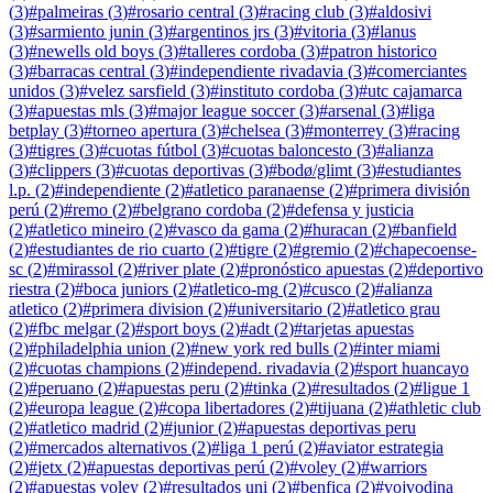
(
3
)
#
palmeiras
(
3
)
#
rosario central
(
3
)
#
racing club
(
3
)
#
aldosivi
(
3
)
#
sarmiento junin
(
3
)
#
argentinos jrs
(
3
)
#
vitoria
(
3
)
#
lanus
(
3
)
#
newells old boys
(
3
)
#
talleres cordoba
(
3
)
#
patron historico
(
3
)
#
barracas central
(
3
)
#
independiente rivadavia
(
3
)
#
comerciantes
unidos
(
3
)
#
velez sarsfield
(
3
)
#
instituto cordoba
(
3
)
#
utc cajamarca
(
3
)
#
apuestas mls
(
3
)
#
major league soccer
(
3
)
#
arsenal
(
3
)
#
liga
betplay
(
3
)
#
torneo apertura
(
3
)
#
chelsea
(
3
)
#
monterrey
(
3
)
#
racing
(
3
)
#
tigres
(
3
)
#
cuotas fútbol
(
3
)
#
cuotas baloncesto
(
3
)
#
alianza
(
3
)
#
clippers
(
3
)
#
cuotas deportivas
(
3
)
#
bodø/glimt
(
3
)
#
estudiantes
l.p.
(
2
)
#
independiente
(
2
)
#
atletico paranaense
(
2
)
#
primera división
perú
(
2
)
#
remo
(
2
)
#
belgrano cordoba
(
2
)
#
defensa y justicia
(
2
)
#
atletico mineiro
(
2
)
#
vasco da gama
(
2
)
#
huracan
(
2
)
#
banfield
(
2
)
#
estudiantes de rio cuarto
(
2
)
#
tigre
(
2
)
#
gremio
(
2
)
#
chapecoense-
sc
(
2
)
#
mirassol
(
2
)
#
river plate
(
2
)
#
pronóstico apuestas
(
2
)
#
deportivo
riestra
(
2
)
#
boca juniors
(
2
)
#
atletico-mg
(
2
)
#
cusco
(
2
)
#
alianza
atletico
(
2
)
#
primera division
(
2
)
#
universitario
(
2
)
#
atletico grau
(
2
)
#
fbc melgar
(
2
)
#
sport boys
(
2
)
#
adt
(
2
)
#
tarjetas apuestas
(
2
)
#
philadelphia union
(
2
)
#
new york red bulls
(
2
)
#
inter miami
(
2
)
#
cuotas champions
(
2
)
#
independ. rivadavia
(
2
)
#
sport huancayo
(
2
)
#
peruano
(
2
)
#
apuestas peru
(
2
)
#
tinka
(
2
)
#
resultados
(
2
)
#
ligue 1
(
2
)
#
europa league
(
2
)
#
copa libertadores
(
2
)
#
tijuana
(
2
)
#
athletic club
(
2
)
#
atletico madrid
(
2
)
#
junior
(
2
)
#
apuestas deportivas peru
(
2
)
#
mercados alternativos
(
2
)
#
liga 1 perú
(
2
)
#
aviator estrategia
(
2
)
#
jetx
(
2
)
#
apuestas deportivas perú
(
2
)
#
voley
(
2
)
#
warriors
(
2
)
#
apuestas voley
(
2
)
#
resultados uni
(
2
)
#
benfica
(
2
)
#
vojvodina