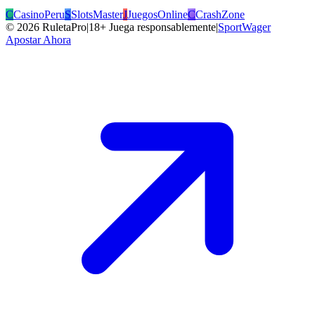
C
CasinoPeru
S
SlotsMaster
J
JuegosOnline
C
CrashZone
©
2026
RuletaPro
|
18+ Juega responsablemente
|
SportWager
Apostar Ahora