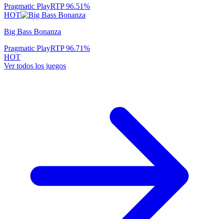
Pragmatic Play
RTP
96.51
%
HOT
Big Bass Bonanza
Pragmatic Play
RTP
96.71
%
HOT
Ver todos los juegos