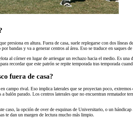
?
 presiona en altura. Fuera de casa, suele replegarse con dos líneas de c
go por bandas y va a generar centros al área. Eso se traduce en saques de
lota al córner en lugar de arriesgar un rechazo hacia el medio. Es una d
as para recordar que este patrón se repite temporada tras temporada cuan
sco fuera de casa?
dad en campo rival. Eso implica laterales que se proyectan poco, extrem
es a balón parado. Los centros laterales que no encuentran rematador t
te caso, la opción de over de esquinas de Universitario, o un hándicap a
uinas te dan un margen de lectura mucho más limpio.