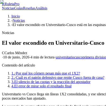
R
RuletaPro
Noticias
Guías
Reseñas
Análisis
Inicio
›
Noticias
›
El valor escondido en Universitario-Cusco está en las esquinas
Noticias
El valor escondido en Universitario-Cusco 
C
Carlos Méndez
·
10 de junio, 2026
·
4 min
de lectura
·
universitario
cusco
primera divisio
Contenido del artículo
1.
¿Por qué los córners pesan más que el 1X2?
2.
¿Cuál es el patrón defensivo que repite Cusco fuera de casa?
3.
El silencio de las cuotas y la reacción del apostador
4.
El error de mirar solo el resultado final
Universitario vs Cusco llega sin líneas 1X2 consolidadas, y ese silenc
pocos mercados han ajustado.