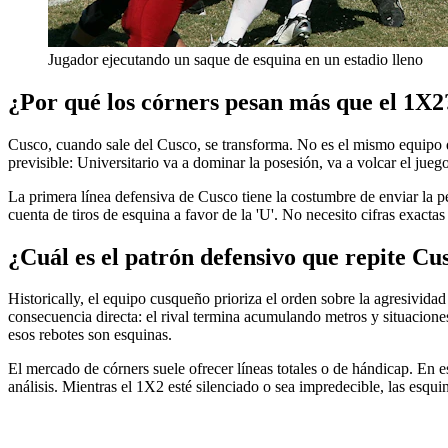
Jugador ejecutando un saque de esquina en un estadio lleno
¿Por qué los córners pesan más que el 1X2
Cusco, cuando sale del Cusco, se transforma. No es el mismo equipo que
previsible: Universitario va a dominar la posesión, va a volcar el jue
La primera línea defensiva de Cusco tiene la costumbre de enviar la pe
cuenta de tiros de esquina a favor de la 'U'. No necesito cifras exact
¿Cuál es el patrón defensivo que repite Cu
Historically, el equipo cusqueño prioriza el orden sobre la agresivi
consecuencia directa: el rival termina acumulando metros y situacion
esos rebotes son esquinas.
El mercado de córners suele ofrecer líneas totales o de hándicap. En es
análisis. Mientras el 1X2 esté silenciado o sea impredecible, las esq