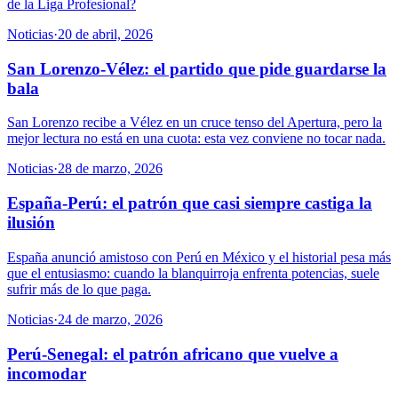
de la Liga Profesional?
Noticias
·
20 de abril, 2026
San Lorenzo-Vélez: el partido que pide guardarse la
bala
San Lorenzo recibe a Vélez en un cruce tenso del Apertura, pero la
mejor lectura no está en una cuota: esta vez conviene no tocar nada.
Noticias
·
28 de marzo, 2026
España-Perú: el patrón que casi siempre castiga la
ilusión
España anunció amistoso con Perú en México y el historial pesa más
que el entusiasmo: cuando la blanquirroja enfrenta potencias, suele
sufrir más de lo que paga.
Noticias
·
24 de marzo, 2026
Perú-Senegal: el patrón africano que vuelve a
incomodar