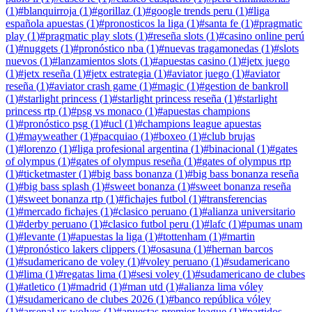
(
1
)
#
blanquirroja
(
1
)
#
gorillaz
(
1
)
#
google trends peru
(
1
)
#
liga
española apuestas
(
1
)
#
pronosticos la liga
(
1
)
#
santa fe
(
1
)
#
pragmatic
play
(
1
)
#
pragmatic play slots
(
1
)
#
reseña slots
(
1
)
#
casino online perú
(
1
)
#
nuggets
(
1
)
#
pronóstico nba
(
1
)
#
nuevas tragamonedas
(
1
)
#
slots
nuevos
(
1
)
#
lanzamientos slots
(
1
)
#
apuestas casino
(
1
)
#
jetx juego
(
1
)
#
jetx reseña
(
1
)
#
jetx estrategia
(
1
)
#
aviator juego
(
1
)
#
aviator
reseña
(
1
)
#
aviator crash game
(
1
)
#
magic
(
1
)
#
gestion de bankroll
(
1
)
#
starlight princess
(
1
)
#
starlight princess reseña
(
1
)
#
starlight
princess rtp
(
1
)
#
psg vs monaco
(
1
)
#
apuestas champions
(
1
)
#
pronóstico psg
(
1
)
#
ucl
(
1
)
#
champions league apuestas
(
1
)
#
mayweather
(
1
)
#
pacquiao
(
1
)
#
boxeo
(
1
)
#
club brujas
(
1
)
#
lorenzo
(
1
)
#
liga profesional argentina
(
1
)
#
binacional
(
1
)
#
gates
of olympus
(
1
)
#
gates of olympus reseña
(
1
)
#
gates of olympus rtp
(
1
)
#
ticketmaster
(
1
)
#
big bass bonanza
(
1
)
#
big bass bonanza reseña
(
1
)
#
big bass splash
(
1
)
#
sweet bonanza
(
1
)
#
sweet bonanza reseña
(
1
)
#
sweet bonanza rtp
(
1
)
#
fichajes futbol
(
1
)
#
transferencias
(
1
)
#
mercado fichajes
(
1
)
#
clasico peruano
(
1
)
#
alianza universitario
(
1
)
#
derby peruano
(
1
)
#
clasico futbol peru
(
1
)
#
lafc
(
1
)
#
pumas unam
(
1
)
#
levante
(
1
)
#
apuestas la liga
(
1
)
#
tottenham
(
1
)
#
martin
(
1
)
#
pronóstico lakers clippers
(
1
)
#
osasuna
(
1
)
#
hernan barcos
(
1
)
#
sudamericano de voley
(
1
)
#
voley peruano
(
1
)
#
sudamericano
(
1
)
#
lima
(
1
)
#
regatas lima
(
1
)
#
sesi voley
(
1
)
#
sudamericano de clubes
(
1
)
#
atletico
(
1
)
#
madrid
(
1
)
#
man utd
(
1
)
#
alianza lima vóley
(
1
)
#
sudamericano de clubes 2026
(
1
)
#
banco república vóley
(
1
)
#
arsenal vs wolves
(
1
)
#
apuestas premier league
(
1
)
#
partidos