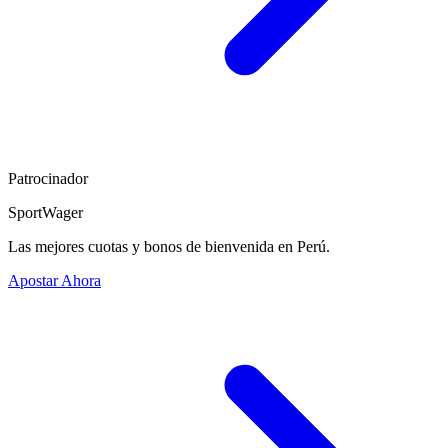
Patrocinador
SportWager
Las mejores cuotas y bonos de bienvenida en Perú.
Apostar Ahora