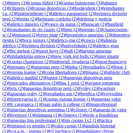
(
3
)
#
tigres
(
3
)
#
cuotas fútbol
(
3
)
#
cuotas baloncesto
(
3
)
#
alianza
(
3
)
#
clippers
(
3
)
#
cuotas deportivas
(
3
)
#
bodø/glimt
(
3
)
#
estudiantes
l.p.
(
2
)
#
independiente
(
2
)
#
atletico paranaense
(
2
)
#
primera división
perú
(
2
)
#
remo
(
2
)
#
belgrano cordoba
(
2
)
#
defensa y justicia
(
2
)
#
atletico mineiro
(
2
)
#
vasco da gama
(
2
)
#
huracan
(
2
)
#
banfield
(
2
)
#
estudiantes de rio cuarto
(
2
)
#
tigre
(
2
)
#
gremio
(
2
)
#
chapecoense-
sc
(
2
)
#
mirassol
(
2
)
#
river plate
(
2
)
#
pronóstico apuestas
(
2
)
#
deportivo
riestra
(
2
)
#
boca juniors
(
2
)
#
atletico-mg
(
2
)
#
cusco
(
2
)
#
alianza
atletico
(
2
)
#
primera division
(
2
)
#
universitario
(
2
)
#
atletico grau
(
2
)
#
fbc melgar
(
2
)
#
sport boys
(
2
)
#
adt
(
2
)
#
tarjetas apuestas
(
2
)
#
philadelphia union
(
2
)
#
new york red bulls
(
2
)
#
inter miami
(
2
)
#
cuotas champions
(
2
)
#
independ. rivadavia
(
2
)
#
sport huancayo
(
2
)
#
peruano
(
2
)
#
apuestas peru
(
2
)
#
tinka
(
2
)
#
resultados
(
2
)
#
ligue 1
(
2
)
#
europa league
(
2
)
#
copa libertadores
(
2
)
#
tijuana
(
2
)
#
athletic club
(
2
)
#
atletico madrid
(
2
)
#
junior
(
2
)
#
apuestas deportivas peru
(
2
)
#
mercados alternativos
(
2
)
#
liga 1 perú
(
2
)
#
aviator estrategia
(
2
)
#
jetx
(
2
)
#
apuestas deportivas perú
(
2
)
#
voley
(
2
)
#
warriors
(
2
)
#
apuestas voley
(
2
)
#
resultados uni
(
2
)
#
benfica
(
2
)
#
vojvodina
(
1
)
#
ferencvarosi tc
(
1
)
#
cuotas europa league
(
1
)
#
apuestas valor
(
1
)
#
fc cajamarca
(
1
)
#
juan pablo ii college
(
1
)
#
ligaprofesional
(
1
)
#
apuestas deportivas argentina
(
1
)
#
córners
(
1
)
#
apuesta de valor
(
1
)
#
liverpool
(
1
)
#
gimnasia
(
1
)
#
córneres
(
1
)
#
serie a brasileirao
(
1
)
#
apuestas liga profesional
(
1
)
#
sin cuotas 1x2
(
1
)
#
táctica
(
1
)
#
mirassol vs gremio
(
1
)
#
valor cuotas
(
1
)
#
analisis historial
(
1
)
#
u.n.a.m. - pumas
(
1
)
#
cf pachuca
(
1
)
#
guadalajara chivas