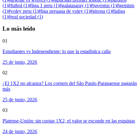
(
1
)
#
futbol
(
1
)
#
liga 1 peru
(
1
)
#
galatasaray
(
1
)
#
juventus
(
1
)
#
geminis
(
1
)
#
voley peru
(
1
)
#
liga peruana de voley
(
1
)
#
girona
(
1
)
#
laliga
(
1
)
#
real sociedad
(
1
)
Lo más leído
01
Estudiantes vs Independiente: lo que la estadística calla
25 de junio, 2026
02
¿El 1X2 no alcanza? Los corners del São Paulo-Paranaense pagarán
más
25 de junio, 2026
03
Platense-Unión: sin cuotas 1X2, el valor se esconde en las esquinas
24 de junio, 2026