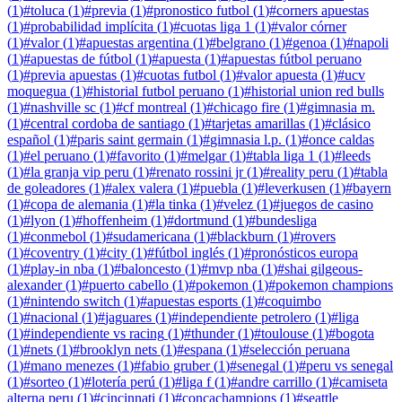
(
1
)
#
toluca
(
1
)
#
previa
(
1
)
#
pronostico futbol
(
1
)
#
corners apuestas
(
1
)
#
probabilidad implícita
(
1
)
#
cuotas liga 1
(
1
)
#
valor córner
(
1
)
#
valor
(
1
)
#
apuestas argentina
(
1
)
#
belgrano
(
1
)
#
genoa
(
1
)
#
napoli
(
1
)
#
apuestas de fútbol
(
1
)
#
apuesta
(
1
)
#
apuestas fútbol peruano
(
1
)
#
previa apuestas
(
1
)
#
cuotas futbol
(
1
)
#
valor apuesta
(
1
)
#
ucv
moquegua
(
1
)
#
historial futbol peruano
(
1
)
#
historial union red bulls
(
1
)
#
nashville sc
(
1
)
#
cf montreal
(
1
)
#
chicago fire
(
1
)
#
gimnasia m.
(
1
)
#
central cordoba de santiago
(
1
)
#
tarjetas amarillas
(
1
)
#
clásico
español
(
1
)
#
paris saint germain
(
1
)
#
gimnasia l.p.
(
1
)
#
once caldas
(
1
)
#
el peruano
(
1
)
#
favorito
(
1
)
#
melgar
(
1
)
#
tabla liga 1
(
1
)
#
leeds
(
1
)
#
la granja vip peru
(
1
)
#
renato rossini jr
(
1
)
#
reality peru
(
1
)
#
tabla
de goleadores
(
1
)
#
alex valera
(
1
)
#
puebla
(
1
)
#
leverkusen
(
1
)
#
bayern
(
1
)
#
copa de alemania
(
1
)
#
la tinka
(
1
)
#
velez
(
1
)
#
juegos de casino
(
1
)
#
lyon
(
1
)
#
hoffenheim
(
1
)
#
dortmund
(
1
)
#
bundesliga
(
1
)
#
conmebol
(
1
)
#
sudamericana
(
1
)
#
blackburn
(
1
)
#
rovers
(
1
)
#
coventry
(
1
)
#
city
(
1
)
#
fútbol inglés
(
1
)
#
pronósticos europa
(
1
)
#
play-in nba
(
1
)
#
baloncesto
(
1
)
#
mvp nba
(
1
)
#
shai gilgeous-
alexander
(
1
)
#
puerto cabello
(
1
)
#
pokemon
(
1
)
#
pokemon champions
(
1
)
#
nintendo switch
(
1
)
#
apuestas esports
(
1
)
#
coquimbo
(
1
)
#
nacional
(
1
)
#
jaguares
(
1
)
#
independiente petrolero
(
1
)
#
liga
(
1
)
#
independiente vs racing
(
1
)
#
thunder
(
1
)
#
toulouse
(
1
)
#
bogota
(
1
)
#
nets
(
1
)
#
brooklyn nets
(
1
)
#
espana
(
1
)
#
selección peruana
(
1
)
#
mano menezes
(
1
)
#
fabio gruber
(
1
)
#
senegal
(
1
)
#
peru vs senegal
(
1
)
#
sorteo
(
1
)
#
lotería perú
(
1
)
#
liga f
(
1
)
#
andre carrillo
(
1
)
#
camiseta
alterna peru
(
1
)
#
cincinnati
(
1
)
#
concachampions
(
1
)
#
seattle