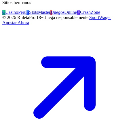
Sitios hermanos
C
CasinoPeru
S
SlotsMaster
J
JuegosOnline
C
CrashZone
©
2026
RuletaPro
|
18+ Juega responsablemente
|
SportWager
Apostar Ahora