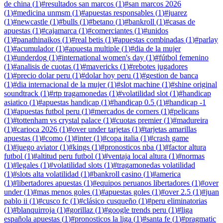
de china
(
1
)
#
resultados san marcos
(
1
)
#
san marcos 2026
(
1
)
#
medicina unmsm
(
1
)
#
apuestas responsables
(
1
)
#
juarez
(
1
)
#
newcastle
(
1
)
#
bulls
(
1
)
#
betano
(
1
)
#
bankroll
(
1
)
#
casas de
apuestas
(
1
)
#
cajamarca
(
1
)
#
comerciantes
(
1
)
#
unidos
(
1
)
#
panathinaikos
(
1
)
#
real betis
(
1
)
#
apuestas combinadas
(
1
)
#
parlay
(
1
)
#
acumulador
(
1
)
#
apuesta multiple
(
1
)
#
dia de la mujer
(
1
)
#
underdog
(
1
)
#
international women's day
(
1
)
#
fútbol femenino
(
1
)
#
analisis de cuotas
(
1
)
#
mavericks
(
1
)
#
rebotes jugadores
(
1
)
#
precio dolar peru
(
1
)
#
dolar hoy peru
(
1
)
#
gestion de banca
(
1
)
#
dia internacional de la mujer
(
1
)
#
slot machine
(
1
)
#
shine original
soundtrack
(
1
)
#
rtp tragamonedas
(
1
)
#
volatilidad slot
(
1
)
#
handicap
asiatico
(
1
)
#
apuestas handicap
(
1
)
#
handicap 0.5
(
1
)
#
handicap -1
(
1
)
#
apuestas futbol peru
(
1
)
#
mercados de corners
(
1
)
#
pelicans
(
1
)
#
tottenham vs crystal palace
(
1
)
#
cuotas premier
(
1
)
#
madureira
(
1
)
#
carioca 2026
(
1
)
#
over under tarjetas
(
1
)
#
tarjetas amarillas
apuestas
(
1
)
#
como
(
1
)
#
inter
(
1
)
#
copa italia
(
1
)
#
crash game
(
1
)
#
juego aviator
(
1
)
#
kings
(
1
)
#
pronosticos nba
(
1
)
#
factor altura
futbol
(
1
)
#
altitud peru futbol
(
1
)
#
ventaja local altura
(
1
)
#
normas
(
1
)
#
legales
(
1
)
#
volatilidad slots
(
1
)
#
tragamonedas volatilidad
(
1
)
#
slots alta volatilidad
(
1
)
#
bankroll casino
(
1
)
#
america
(
1
)
#
libertadores apuestas
(
1
)
#
equipos peruanos libertadores
(
1
)
#
over
under
(
1
)
#
mas menos goles
(
1
)
#
apuestas goles
(
1
)
#
over 2.5
(
1
)
#
juan
pablo ii
(
1
)
#
cusco fc
(
1
)
#
clásico cusqueño
(
1
)
#
peru eliminatorias
(
1
)
#
blanquirroja
(
1
)
#
gorillaz
(
1
)
#
google trends peru
(
1
)
#
liga
española apuestas
(
1
)
#
pronosticos la liga
(
1
)
#
santa fe
(
1
)
#
pragmatic