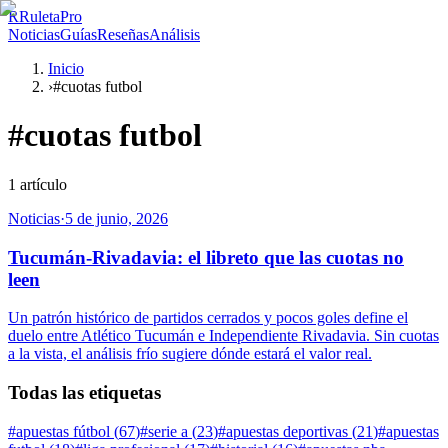
R
RuletaPro
Noticias
Guías
Reseñas
Análisis
Inicio
›
#cuotas futbol
#
cuotas futbol
1
artículo
Noticias
·
5 de junio, 2026
Tucumán-Rivadavia: el libreto que las cuotas no
leen
Un patrón histórico de partidos cerrados y pocos goles define el
duelo entre Atlético Tucumán e Independiente Rivadavia. Sin cuotas
a la vista, el análisis frío sugiere dónde estará el valor real.
Todas las etiquetas
#
apuestas fútbol
(
67
)
#
serie a
(
23
)
#
apuestas deportivas
(
21
)
#
apuestas