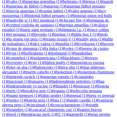
(
1
)
#
valor
(
1
)
#
apuestas argentina
(
1
)
#
belgrano
(
1
)
#
genoa
(
1
)
#
napoli
(
1
)
#
apuestas de fútbol
(
1
)
#
apuesta
(
1
)
#
apuestas fútbol peruano
(
1
)
#
previa apuestas
(
1
)
#
cuotas futbol
(
1
)
#
valor apuesta
(
1
)
#
ucv
moquegua
(
1
)
#
historial futbol peruano
(
1
)
#
historial union red bulls
(
1
)
#
nashville sc
(
1
)
#
cf montreal
(
1
)
#
chicago fire
(
1
)
#
gimnasia m.
(
1
)
#
central cordoba de santiago
(
1
)
#
tarjetas amarillas
(
1
)
#
clásico
español
(
1
)
#
paris saint germain
(
1
)
#
gimnasia l.p.
(
1
)
#
once caldas
(
1
)
#
el peruano
(
1
)
#
favorito
(
1
)
#
melgar
(
1
)
#
tabla liga 1
(
1
)
#
leeds
(
1
)
#
la granja vip peru
(
1
)
#
renato rossini jr
(
1
)
#
reality peru
(
1
)
#
tabla
de goleadores
(
1
)
#
alex valera
(
1
)
#
puebla
(
1
)
#
leverkusen
(
1
)
#
bayern
(
1
)
#
copa de alemania
(
1
)
#
la tinka
(
1
)
#
velez
(
1
)
#
juegos de casino
(
1
)
#
lyon
(
1
)
#
hoffenheim
(
1
)
#
dortmund
(
1
)
#
bundesliga
(
1
)
#
conmebol
(
1
)
#
sudamericana
(
1
)
#
blackburn
(
1
)
#
rovers
(
1
)
#
coventry
(
1
)
#
city
(
1
)
#
fútbol inglés
(
1
)
#
pronósticos europa
(
1
)
#
play-in nba
(
1
)
#
baloncesto
(
1
)
#
mvp nba
(
1
)
#
shai gilgeous-
alexander
(
1
)
#
puerto cabello
(
1
)
#
pokemon
(
1
)
#
pokemon champions
(
1
)
#
nintendo switch
(
1
)
#
apuestas esports
(
1
)
#
coquimbo
(
1
)
#
nacional
(
1
)
#
jaguares
(
1
)
#
independiente petrolero
(
1
)
#
liga
(
1
)
#
independiente vs racing
(
1
)
#
thunder
(
1
)
#
toulouse
(
1
)
#
bogota
(
1
)
#
nets
(
1
)
#
brooklyn nets
(
1
)
#
espana
(
1
)
#
selección peruana
(
1
)
#
mano menezes
(
1
)
#
fabio gruber
(
1
)
#
senegal
(
1
)
#
peru vs senegal
(
1
)
#
sorteo
(
1
)
#
lotería perú
(
1
)
#
liga f
(
1
)
#
andre carrillo
(
1
)
#
camiseta
alterna peru
(
1
)
#
cincinnati
(
1
)
#
concachampions
(
1
)
#
seattle
(
1
)
#
sounders
(
1
)
#
concacaf champions cup
(
1
)
#
santos bravos
(
1
)
#
perú
(
1
)
#
tendencias perú
(
1
)
#
f1
(
1
)
#
antonelli
(
1
)
#
gran premio