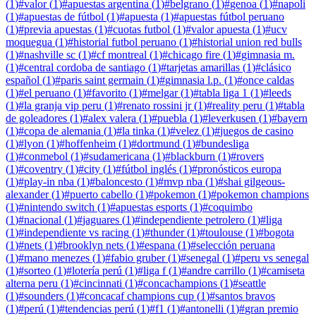
(
1
)
#
valor
(
1
)
#
apuestas argentina
(
1
)
#
belgrano
(
1
)
#
genoa
(
1
)
#
napoli
(
1
)
#
apuestas de fútbol
(
1
)
#
apuesta
(
1
)
#
apuestas fútbol peruano
(
1
)
#
previa apuestas
(
1
)
#
cuotas futbol
(
1
)
#
valor apuesta
(
1
)
#
ucv
moquegua
(
1
)
#
historial futbol peruano
(
1
)
#
historial union red bulls
(
1
)
#
nashville sc
(
1
)
#
cf montreal
(
1
)
#
chicago fire
(
1
)
#
gimnasia m.
(
1
)
#
central cordoba de santiago
(
1
)
#
tarjetas amarillas
(
1
)
#
clásico
español
(
1
)
#
paris saint germain
(
1
)
#
gimnasia l.p.
(
1
)
#
once caldas
(
1
)
#
el peruano
(
1
)
#
favorito
(
1
)
#
melgar
(
1
)
#
tabla liga 1
(
1
)
#
leeds
(
1
)
#
la granja vip peru
(
1
)
#
renato rossini jr
(
1
)
#
reality peru
(
1
)
#
tabla
de goleadores
(
1
)
#
alex valera
(
1
)
#
puebla
(
1
)
#
leverkusen
(
1
)
#
bayern
(
1
)
#
copa de alemania
(
1
)
#
la tinka
(
1
)
#
velez
(
1
)
#
juegos de casino
(
1
)
#
lyon
(
1
)
#
hoffenheim
(
1
)
#
dortmund
(
1
)
#
bundesliga
(
1
)
#
conmebol
(
1
)
#
sudamericana
(
1
)
#
blackburn
(
1
)
#
rovers
(
1
)
#
coventry
(
1
)
#
city
(
1
)
#
fútbol inglés
(
1
)
#
pronósticos europa
(
1
)
#
play-in nba
(
1
)
#
baloncesto
(
1
)
#
mvp nba
(
1
)
#
shai gilgeous-
alexander
(
1
)
#
puerto cabello
(
1
)
#
pokemon
(
1
)
#
pokemon champions
(
1
)
#
nintendo switch
(
1
)
#
apuestas esports
(
1
)
#
coquimbo
(
1
)
#
nacional
(
1
)
#
jaguares
(
1
)
#
independiente petrolero
(
1
)
#
liga
(
1
)
#
independiente vs racing
(
1
)
#
thunder
(
1
)
#
toulouse
(
1
)
#
bogota
(
1
)
#
nets
(
1
)
#
brooklyn nets
(
1
)
#
espana
(
1
)
#
selección peruana
(
1
)
#
mano menezes
(
1
)
#
fabio gruber
(
1
)
#
senegal
(
1
)
#
peru vs senegal
(
1
)
#
sorteo
(
1
)
#
lotería perú
(
1
)
#
liga f
(
1
)
#
andre carrillo
(
1
)
#
camiseta
alterna peru
(
1
)
#
cincinnati
(
1
)
#
concachampions
(
1
)
#
seattle
(
1
)
#
sounders
(
1
)
#
concacaf champions cup
(
1
)
#
santos bravos
(
1
)
#
perú
(
1
)
#
tendencias perú
(
1
)
#
f1
(
1
)
#
antonelli
(
1
)
#
gran premio