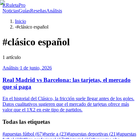
R
RuletaPro
Noticias
Guías
Reseñas
Análisis
Inicio
›
#clásico español
#
clásico español
1
artículo
Análisis
·
1 de junio, 2026
Real Madrid vs Barcelona: las tarjetas, el mercado
que sí paga
En el historial del Clásico, la fricción suele llegar antes de los goles.
Datos cualitativos sugieren que el mercado de tarjetas ofrece más
valor que el 1X2 en este tipo de partidos.
Todas las etiquetas
#
apuestas fútbol
(
67
)
#
serie a
(
23
)
#
apuestas deportivas
(
21
)
#
apuestas