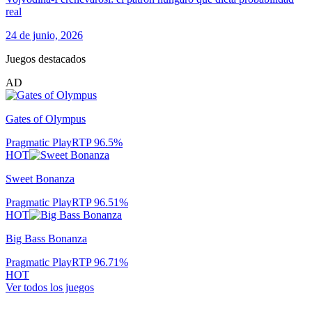
real
24 de junio, 2026
Juegos destacados
AD
Gates of Olympus
Pragmatic Play
RTP
96.5
%
HOT
Sweet Bonanza
Pragmatic Play
RTP
96.51
%
HOT
Big Bass Bonanza
Pragmatic Play
RTP
96.71
%
HOT
Ver todos los juegos