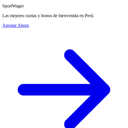
SportWager
Las mejores cuotas y bonos de bienvenida en Perú.
Apostar Ahora