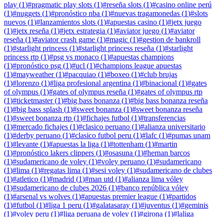
play
(
1
)
#
pragmatic play slots
(
1
)
#
reseña slots
(
1
)
#
casino online perú
(
1
)
#
nuggets
(
1
)
#
pronóstico nba
(
1
)
#
nuevas tragamonedas
(
1
)
#
slots
nuevos
(
1
)
#
lanzamientos slots
(
1
)
#
apuestas casino
(
1
)
#
jetx juego
(
1
)
#
jetx reseña
(
1
)
#
jetx estrategia
(
1
)
#
aviator juego
(
1
)
#
aviator
reseña
(
1
)
#
aviator crash game
(
1
)
#
magic
(
1
)
#
gestion de bankroll
(
1
)
#
starlight princess
(
1
)
#
starlight princess reseña
(
1
)
#
starlight
princess rtp
(
1
)
#
psg vs monaco
(
1
)
#
apuestas champions
(
1
)
#
pronóstico psg
(
1
)
#
ucl
(
1
)
#
champions league apuestas
(
1
)
#
mayweather
(
1
)
#
pacquiao
(
1
)
#
boxeo
(
1
)
#
club brujas
(
1
)
#
lorenzo
(
1
)
#
liga profesional argentina
(
1
)
#
binacional
(
1
)
#
gates
of olympus
(
1
)
#
gates of olympus reseña
(
1
)
#
gates of olympus rtp
(
1
)
#
ticketmaster
(
1
)
#
big bass bonanza
(
1
)
#
big bass bonanza reseña
(
1
)
#
big bass splash
(
1
)
#
sweet bonanza
(
1
)
#
sweet bonanza reseña
(
1
)
#
sweet bonanza rtp
(
1
)
#
fichajes futbol
(
1
)
#
transferencias
(
1
)
#
mercado fichajes
(
1
)
#
clasico peruano
(
1
)
#
alianza universitario
(
1
)
#
derby peruano
(
1
)
#
clasico futbol peru
(
1
)
#
lafc
(
1
)
#
pumas unam
(
1
)
#
levante
(
1
)
#
apuestas la liga
(
1
)
#
tottenham
(
1
)
#
martin
(
1
)
#
pronóstico lakers clippers
(
1
)
#
osasuna
(
1
)
#
hernan barcos
(
1
)
#
sudamericano de voley
(
1
)
#
voley peruano
(
1
)
#
sudamericano
(
1
)
#
lima
(
1
)
#
regatas lima
(
1
)
#
sesi voley
(
1
)
#
sudamericano de clubes
(
1
)
#
atletico
(
1
)
#
madrid
(
1
)
#
man utd
(
1
)
#
alianza lima vóley
(
1
)
#
sudamericano de clubes 2026
(
1
)
#
banco república vóley
(
1
)
#
arsenal vs wolves
(
1
)
#
apuestas premier league
(
1
)
#
partidos
(
1
)
#
futbol
(
1
)
#
liga 1 peru
(
1
)
#
galatasaray
(
1
)
#
juventus
(
1
)
#
geminis
(
1
)
#
voley peru
(
1
)
#
liga peruana de voley
(
1
)
#
girona
(
1
)
#
laliga