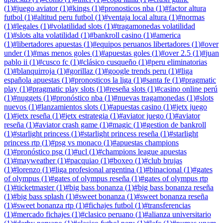
(
1
)
#
juego aviator
(
1
)
#
kings
(
1
)
#
pronosticos nba
(
1
)
#
factor altura
futbol
(
1
)
#
altitud peru futbol
(
1
)
#
ventaja local altura
(
1
)
#
normas
(
1
)
#
legales
(
1
)
#
volatilidad slots
(
1
)
#
tragamonedas volatilidad
(
1
)
#
slots alta volatilidad
(
1
)
#
bankroll casino
(
1
)
#
america
(
1
)
#
libertadores apuestas
(
1
)
#
equipos peruanos libertadores
(
1
)
#
over
under
(
1
)
#
mas menos goles
(
1
)
#
apuestas goles
(
1
)
#
over 2.5
(
1
)
#
juan
pablo ii
(
1
)
#
cusco fc
(
1
)
#
clásico cusqueño
(
1
)
#
peru eliminatorias
(
1
)
#
blanquirroja
(
1
)
#
gorillaz
(
1
)
#
google trends peru
(
1
)
#
liga
española apuestas
(
1
)
#
pronosticos la liga
(
1
)
#
santa fe
(
1
)
#
pragmatic
play
(
1
)
#
pragmatic play slots
(
1
)
#
reseña slots
(
1
)
#
casino online perú
(
1
)
#
nuggets
(
1
)
#
pronóstico nba
(
1
)
#
nuevas tragamonedas
(
1
)
#
slots
nuevos
(
1
)
#
lanzamientos slots
(
1
)
#
apuestas casino
(
1
)
#
jetx juego
(
1
)
#
jetx reseña
(
1
)
#
jetx estrategia
(
1
)
#
aviator juego
(
1
)
#
aviator
reseña
(
1
)
#
aviator crash game
(
1
)
#
magic
(
1
)
#
gestion de bankroll
(
1
)
#
starlight princess
(
1
)
#
starlight princess reseña
(
1
)
#
starlight
princess rtp
(
1
)
#
psg vs monaco
(
1
)
#
apuestas champions
(
1
)
#
pronóstico psg
(
1
)
#
ucl
(
1
)
#
champions league apuestas
(
1
)
#
mayweather
(
1
)
#
pacquiao
(
1
)
#
boxeo
(
1
)
#
club brujas
(
1
)
#
lorenzo
(
1
)
#
liga profesional argentina
(
1
)
#
binacional
(
1
)
#
gates
of olympus
(
1
)
#
gates of olympus reseña
(
1
)
#
gates of olympus rtp
(
1
)
#
ticketmaster
(
1
)
#
big bass bonanza
(
1
)
#
big bass bonanza reseña
(
1
)
#
big bass splash
(
1
)
#
sweet bonanza
(
1
)
#
sweet bonanza reseña
(
1
)
#
sweet bonanza rtp
(
1
)
#
fichajes futbol
(
1
)
#
transferencias
(
1
)
#
mercado fichajes
(
1
)
#
clasico peruano
(
1
)
#
alianza universitario