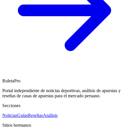
RuletaPro
Portal independiente de noticias deportivas, análisis de apuestas y
reseñas de casas de apuestas para el mercado peruano.
Secciones
Noticias
Guías
Reseñas
Análisis
Sitios hermanos