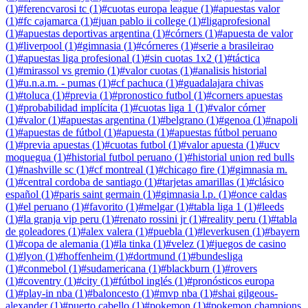
(
1
)
#
ferencvarosi tc
(
1
)
#
cuotas europa league
(
1
)
#
apuestas valor
(
1
)
#
fc cajamarca
(
1
)
#
juan pablo ii college
(
1
)
#
ligaprofesional
(
1
)
#
apuestas deportivas argentina
(
1
)
#
córners
(
1
)
#
apuesta de valor
(
1
)
#
liverpool
(
1
)
#
gimnasia
(
1
)
#
córneres
(
1
)
#
serie a brasileirao
(
1
)
#
apuestas liga profesional
(
1
)
#
sin cuotas 1x2
(
1
)
#
táctica
(
1
)
#
mirassol vs gremio
(
1
)
#
valor cuotas
(
1
)
#
analisis historial
(
1
)
#
u.n.a.m. - pumas
(
1
)
#
cf pachuca
(
1
)
#
guadalajara chivas
(
1
)
#
toluca
(
1
)
#
previa
(
1
)
#
pronostico futbol
(
1
)
#
corners apuestas
(
1
)
#
probabilidad implícita
(
1
)
#
cuotas liga 1
(
1
)
#
valor córner
(
1
)
#
valor
(
1
)
#
apuestas argentina
(
1
)
#
belgrano
(
1
)
#
genoa
(
1
)
#
napoli
(
1
)
#
apuestas de fútbol
(
1
)
#
apuesta
(
1
)
#
apuestas fútbol peruano
(
1
)
#
previa apuestas
(
1
)
#
cuotas futbol
(
1
)
#
valor apuesta
(
1
)
#
ucv
moquegua
(
1
)
#
historial futbol peruano
(
1
)
#
historial union red bulls
(
1
)
#
nashville sc
(
1
)
#
cf montreal
(
1
)
#
chicago fire
(
1
)
#
gimnasia m.
(
1
)
#
central cordoba de santiago
(
1
)
#
tarjetas amarillas
(
1
)
#
clásico
español
(
1
)
#
paris saint germain
(
1
)
#
gimnasia l.p.
(
1
)
#
once caldas
(
1
)
#
el peruano
(
1
)
#
favorito
(
1
)
#
melgar
(
1
)
#
tabla liga 1
(
1
)
#
leeds
(
1
)
#
la granja vip peru
(
1
)
#
renato rossini jr
(
1
)
#
reality peru
(
1
)
#
tabla
de goleadores
(
1
)
#
alex valera
(
1
)
#
puebla
(
1
)
#
leverkusen
(
1
)
#
bayern
(
1
)
#
copa de alemania
(
1
)
#
la tinka
(
1
)
#
velez
(
1
)
#
juegos de casino
(
1
)
#
lyon
(
1
)
#
hoffenheim
(
1
)
#
dortmund
(
1
)
#
bundesliga
(
1
)
#
conmebol
(
1
)
#
sudamericana
(
1
)
#
blackburn
(
1
)
#
rovers
(
1
)
#
coventry
(
1
)
#
city
(
1
)
#
fútbol inglés
(
1
)
#
pronósticos europa
(
1
)
#
play-in nba
(
1
)
#
baloncesto
(
1
)
#
mvp nba
(
1
)
#
shai gilgeous-
alexander
(
1
)
#
puerto cabello
(
1
)
#
pokemon
(
1
)
#
pokemon champions