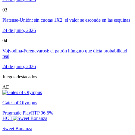
03
Platense-Unión: sin cuotas 1X2, el valor se esconde en las esquinas
24 de junio, 2026
04
Vojvodina-Ferencvarosi: el patrón húngaro que dicta probabilidad
real
24 de junio, 2026
Juegos destacados
AD
Gates of Olympus
Pragmatic Play
RTP
96.5
%
HOT
Sweet Bonanza