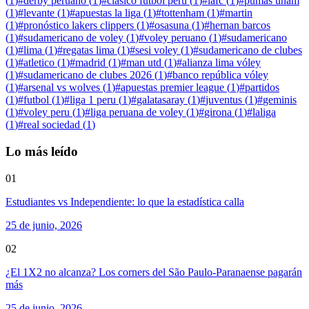
(
1
)
#
derby peruano
(
1
)
#
clasico futbol peru
(
1
)
#
lafc
(
1
)
#
pumas unam
(
1
)
#
levante
(
1
)
#
apuestas la liga
(
1
)
#
tottenham
(
1
)
#
martin
(
1
)
#
pronóstico lakers clippers
(
1
)
#
osasuna
(
1
)
#
hernan barcos
(
1
)
#
sudamericano de voley
(
1
)
#
voley peruano
(
1
)
#
sudamericano
(
1
)
#
lima
(
1
)
#
regatas lima
(
1
)
#
sesi voley
(
1
)
#
sudamericano de clubes
(
1
)
#
atletico
(
1
)
#
madrid
(
1
)
#
man utd
(
1
)
#
alianza lima vóley
(
1
)
#
sudamericano de clubes 2026
(
1
)
#
banco república vóley
(
1
)
#
arsenal vs wolves
(
1
)
#
apuestas premier league
(
1
)
#
partidos
(
1
)
#
futbol
(
1
)
#
liga 1 peru
(
1
)
#
galatasaray
(
1
)
#
juventus
(
1
)
#
geminis
(
1
)
#
voley peru
(
1
)
#
liga peruana de voley
(
1
)
#
girona
(
1
)
#
laliga
(
1
)
#
real sociedad
(
1
)
Lo más leído
01
Estudiantes vs Independiente: lo que la estadística calla
25 de junio, 2026
02
¿El 1X2 no alcanza? Los corners del São Paulo-Paranaense pagarán
más
25 de junio, 2026