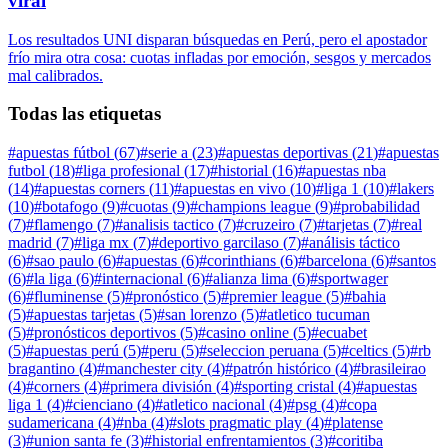
viral
Los resultados UNI disparan búsquedas en Perú, pero el apostador
frío mira otra cosa: cuotas infladas por emoción, sesgos y mercados
mal calibrados.
Todas las etiquetas
#
apuestas fútbol
(
67
)
#
serie a
(
23
)
#
apuestas deportivas
(
21
)
#
apuestas
futbol
(
18
)
#
liga profesional
(
17
)
#
historial
(
16
)
#
apuestas nba
(
14
)
#
apuestas corners
(
11
)
#
apuestas en vivo
(
10
)
#
liga 1
(
10
)
#
lakers
(
10
)
#
botafogo
(
9
)
#
cuotas
(
9
)
#
champions league
(
9
)
#
probabilidad
(
7
)
#
flamengo
(
7
)
#
analisis tactico
(
7
)
#
cruzeiro
(
7
)
#
tarjetas
(
7
)
#
real
madrid
(
7
)
#
liga mx
(
7
)
#
deportivo garcilaso
(
7
)
#
análisis táctico
(
6
)
#
sao paulo
(
6
)
#
apuestas
(
6
)
#
corinthians
(
6
)
#
barcelona
(
6
)
#
santos
(
6
)
#
la liga
(
6
)
#
internacional
(
6
)
#
alianza lima
(
6
)
#
sportwager
(
6
)
#
fluminense
(
5
)
#
pronóstico
(
5
)
#
premier league
(
5
)
#
bahia
(
5
)
#
apuestas tarjetas
(
5
)
#
san lorenzo
(
5
)
#
atletico tucuman
(
5
)
#
pronósticos deportivos
(
5
)
#
casino online
(
5
)
#
ecuabet
(
5
)
#
apuestas perú
(
5
)
#
peru
(
5
)
#
seleccion peruana
(
5
)
#
celtics
(
5
)
#
rb
bragantino
(
4
)
#
manchester city
(
4
)
#
patrón histórico
(
4
)
#
brasileirao
(
4
)
#
corners
(
4
)
#
primera división
(
4
)
#
sporting cristal
(
4
)
#
apuestas
liga 1
(
4
)
#
cienciano
(
4
)
#
atletico nacional
(
4
)
#
psg
(
4
)
#
copa
sudamericana
(
4
)
#
nba
(
4
)
#
slots pragmatic play
(
4
)
#
platense
(
3
)
#
union santa fe
(
3
)
#
historial enfrentamientos
(
3
)
#
coritiba