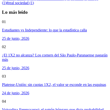
(
1
)
#
real sociedad
(
1
)
Lo más leído
01
Estudiantes vs Independiente: lo que la estadística calla
25 de junio, 2026
02
¿El 1X2 no alcanza? Los corners del São Paulo-Paranaense pagarán
más
25 de junio, 2026
03
Platense-Unión: sin cuotas 1X2, el valor se esconde en las esquinas
24 de junio, 2026
04
Vojvodina-Ferencvarosi: el patrón húngaro que dicta probabilidad