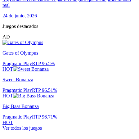
real
24 de junio, 2026
Juegos destacados
AD
Gates of Olympus
Pragmatic Play
RTP
96.5
%
HOT
Sweet Bonanza
Pragmatic Play
RTP
96.51
%
HOT
Big Bass Bonanza
Pragmatic Play
RTP
96.71
%
HOT
Ver todos los juegos