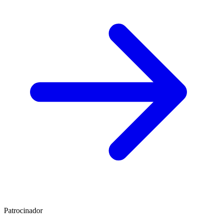
Patrocinador