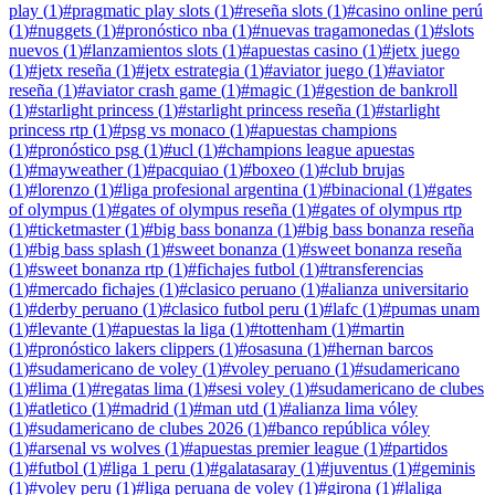
play
(
1
)
#
pragmatic play slots
(
1
)
#
reseña slots
(
1
)
#
casino online perú
(
1
)
#
nuggets
(
1
)
#
pronóstico nba
(
1
)
#
nuevas tragamonedas
(
1
)
#
slots
nuevos
(
1
)
#
lanzamientos slots
(
1
)
#
apuestas casino
(
1
)
#
jetx juego
(
1
)
#
jetx reseña
(
1
)
#
jetx estrategia
(
1
)
#
aviator juego
(
1
)
#
aviator
reseña
(
1
)
#
aviator crash game
(
1
)
#
magic
(
1
)
#
gestion de bankroll
(
1
)
#
starlight princess
(
1
)
#
starlight princess reseña
(
1
)
#
starlight
princess rtp
(
1
)
#
psg vs monaco
(
1
)
#
apuestas champions
(
1
)
#
pronóstico psg
(
1
)
#
ucl
(
1
)
#
champions league apuestas
(
1
)
#
mayweather
(
1
)
#
pacquiao
(
1
)
#
boxeo
(
1
)
#
club brujas
(
1
)
#
lorenzo
(
1
)
#
liga profesional argentina
(
1
)
#
binacional
(
1
)
#
gates
of olympus
(
1
)
#
gates of olympus reseña
(
1
)
#
gates of olympus rtp
(
1
)
#
ticketmaster
(
1
)
#
big bass bonanza
(
1
)
#
big bass bonanza reseña
(
1
)
#
big bass splash
(
1
)
#
sweet bonanza
(
1
)
#
sweet bonanza reseña
(
1
)
#
sweet bonanza rtp
(
1
)
#
fichajes futbol
(
1
)
#
transferencias
(
1
)
#
mercado fichajes
(
1
)
#
clasico peruano
(
1
)
#
alianza universitario
(
1
)
#
derby peruano
(
1
)
#
clasico futbol peru
(
1
)
#
lafc
(
1
)
#
pumas unam
(
1
)
#
levante
(
1
)
#
apuestas la liga
(
1
)
#
tottenham
(
1
)
#
martin
(
1
)
#
pronóstico lakers clippers
(
1
)
#
osasuna
(
1
)
#
hernan barcos
(
1
)
#
sudamericano de voley
(
1
)
#
voley peruano
(
1
)
#
sudamericano
(
1
)
#
lima
(
1
)
#
regatas lima
(
1
)
#
sesi voley
(
1
)
#
sudamericano de clubes
(
1
)
#
atletico
(
1
)
#
madrid
(
1
)
#
man utd
(
1
)
#
alianza lima vóley
(
1
)
#
sudamericano de clubes 2026
(
1
)
#
banco república vóley
(
1
)
#
arsenal vs wolves
(
1
)
#
apuestas premier league
(
1
)
#
partidos
(
1
)
#
futbol
(
1
)
#
liga 1 peru
(
1
)
#
galatasaray
(
1
)
#
juventus
(
1
)
#
geminis
(
1
)
#
voley peru
(
1
)
#
liga peruana de voley
(
1
)
#
girona
(
1
)
#
laliga