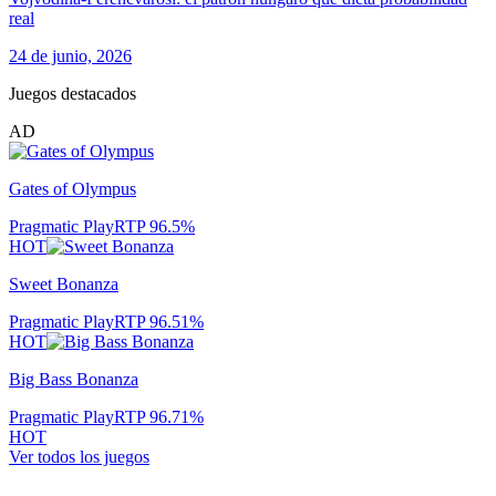
real
24 de junio, 2026
Juegos destacados
AD
Gates of Olympus
Pragmatic Play
RTP
96.5
%
HOT
Sweet Bonanza
Pragmatic Play
RTP
96.51
%
HOT
Big Bass Bonanza
Pragmatic Play
RTP
96.71
%
HOT
Ver todos los juegos