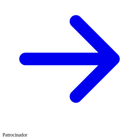
Patrocinador