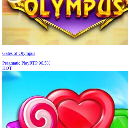
Gates of Olympus
Pragmatic Play
RTP
96.5
%
HOT