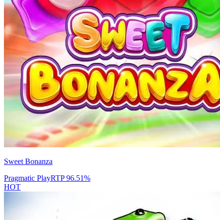
Sweet Bonanza
Pragmatic Play
RTP
96.51
%
HOT