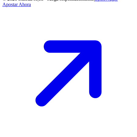
Apostar Ahora