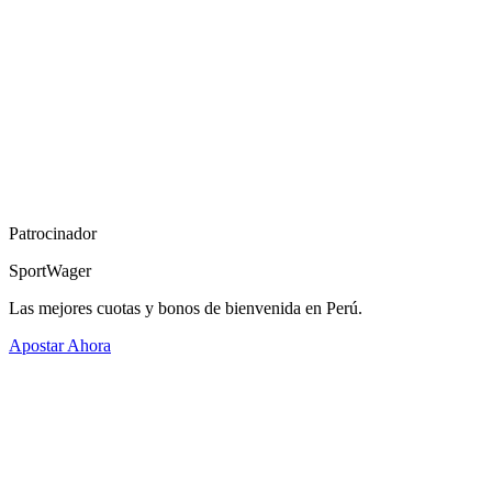
Patrocinador
SportWager
Las mejores cuotas y bonos de bienvenida en Perú.
Apostar Ahora