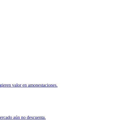
sugieren valor en amonestaciones.
 mercado aún no descuenta.