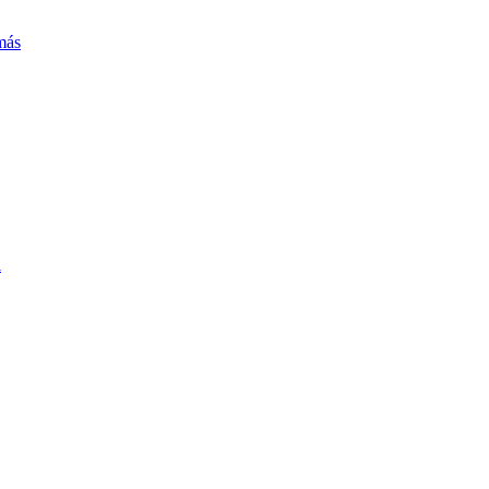
más
l