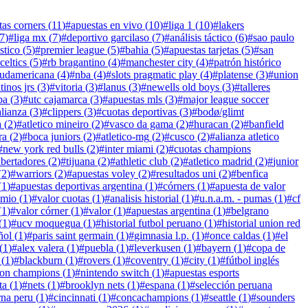
tas corners
(
11
)
#
apuestas en vivo
(
10
)
#
liga 1
(
10
)
#
lakers
7
)
#
liga mx
(
7
)
#
deportivo garcilaso
(
7
)
#
análisis táctico
(
6
)
#
sao paulo
stico
(
5
)
#
premier league
(
5
)
#
bahia
(
5
)
#
apuestas tarjetas
(
5
)
#
san
celtics
(
5
)
#
rb bragantino
(
4
)
#
manchester city
(
4
)
#
patrón histórico
sudamericana
(
4
)
#
nba
(
4
)
#
slots pragmatic play
(
4
)
#
platense
(
3
)
#
union
tinos jrs
(
3
)
#
vitoria
(
3
)
#
lanus
(
3
)
#
newells old boys
(
3
)
#
talleres
ba
(
3
)
#
utc cajamarca
(
3
)
#
apuestas mls
(
3
)
#
major league soccer
alianza
(
3
)
#
clippers
(
3
)
#
cuotas deportivas
(
3
)
#
bodø/glimt
a
(
2
)
#
atletico mineiro
(
2
)
#
vasco da gama
(
2
)
#
huracan
(
2
)
#
banfield
ra
(
2
)
#
boca juniors
(
2
)
#
atletico-mg
(
2
)
#
cusco
(
2
)
#
alianza atletico
#
new york red bulls
(
2
)
#
inter miami
(
2
)
#
cuotas champions
ibertadores
(
2
)
#
tijuana
(
2
)
#
athletic club
(
2
)
#
atletico madrid
(
2
)
#
junior
(
2
)
#
warriors
(
2
)
#
apuestas voley
(
2
)
#
resultados uni
(
2
)
#
benfica
(
1
)
#
apuestas deportivas argentina
(
1
)
#
córners
(
1
)
#
apuesta de valor
emio
(
1
)
#
valor cuotas
(
1
)
#
analisis historial
(
1
)
#
u.n.a.m. - pumas
(
1
)
#
cf
(
1
)
#
valor córner
(
1
)
#
valor
(
1
)
#
apuestas argentina
(
1
)
#
belgrano
(
1
)
#
ucv moquegua
(
1
)
#
historial futbol peruano
(
1
)
#
historial union red
ñol
(
1
)
#
paris saint germain
(
1
)
#
gimnasia l.p.
(
1
)
#
once caldas
(
1
)
#
el
(
1
)
#
alex valera
(
1
)
#
puebla
(
1
)
#
leverkusen
(
1
)
#
bayern
(
1
)
#
copa de
(
1
)
#
blackburn
(
1
)
#
rovers
(
1
)
#
coventry
(
1
)
#
city
(
1
)
#
fútbol inglés
on champions
(
1
)
#
nintendo switch
(
1
)
#
apuestas esports
ta
(
1
)
#
nets
(
1
)
#
brooklyn nets
(
1
)
#
espana
(
1
)
#
selección peruana
rna peru
(
1
)
#
cincinnati
(
1
)
#
concachampions
(
1
)
#
seattle
(
1
)
#
sounders