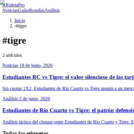
R
RuletaPro
Noticias
Guías
Reseñas
Análisis
Inicio
›
#tigre
#
tigre
2
artículos
Noticias
·
18 de junio, 2026
Estudiantes RC vs Tigre: el valor silencioso de las tarj
Sin cuotas 1X2, Estudiantes de Río Cuarto vs Tigre apunta a un mercado
Análisis
·
2 de junio, 2026
Estudiantes de Río Cuarto vs Tigre: el patrón defensiv
Análisis táctico del choque entre Estudiantes de Río Cuarto y Tigre. 
Todas las etiquetas