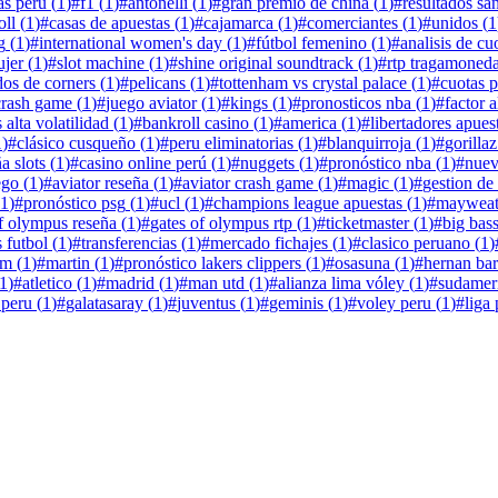
as perú
(
1
)
#
f1
(
1
)
#
antonelli
(
1
)
#
gran premio de china
(
1
)
#
resultados sa
oll
(
1
)
#
casas de apuestas
(
1
)
#
cajamarca
(
1
)
#
comerciantes
(
1
)
#
unidos
(
1
g
(
1
)
#
international women's day
(
1
)
#
fútbol femenino
(
1
)
#
analisis de cu
ujer
(
1
)
#
slot machine
(
1
)
#
shine original soundtrack
(
1
)
#
rtp tragamoned
os de corners
(
1
)
#
pelicans
(
1
)
#
tottenham vs crystal palace
(
1
)
#
cuotas 
crash game
(
1
)
#
juego aviator
(
1
)
#
kings
(
1
)
#
pronosticos nba
(
1
)
#
factor a
s alta volatilidad
(
1
)
#
bankroll casino
(
1
)
#
america
(
1
)
#
libertadores apues
1
)
#
clásico cusqueño
(
1
)
#
peru eliminatorias
(
1
)
#
blanquirroja
(
1
)
#
gorillaz
a slots
(
1
)
#
casino online perú
(
1
)
#
nuggets
(
1
)
#
pronóstico nba
(
1
)
#
nuev
ego
(
1
)
#
aviator reseña
(
1
)
#
aviator crash game
(
1
)
#
magic
(
1
)
#
gestion de
1
)
#
pronóstico psg
(
1
)
#
ucl
(
1
)
#
champions league apuestas
(
1
)
#
mayweat
f olympus reseña
(
1
)
#
gates of olympus rtp
(
1
)
#
ticketmaster
(
1
)
#
big bas
s futbol
(
1
)
#
transferencias
(
1
)
#
mercado fichajes
(
1
)
#
clasico peruano
(
1
)
am
(
1
)
#
martin
(
1
)
#
pronóstico lakers clippers
(
1
)
#
osasuna
(
1
)
#
hernan ba
1
)
#
atletico
(
1
)
#
madrid
(
1
)
#
man utd
(
1
)
#
alianza lima vóley
(
1
)
#
sudamer
 peru
(
1
)
#
galatasaray
(
1
)
#
juventus
(
1
)
#
geminis
(
1
)
#
voley peru
(
1
)
#
liga