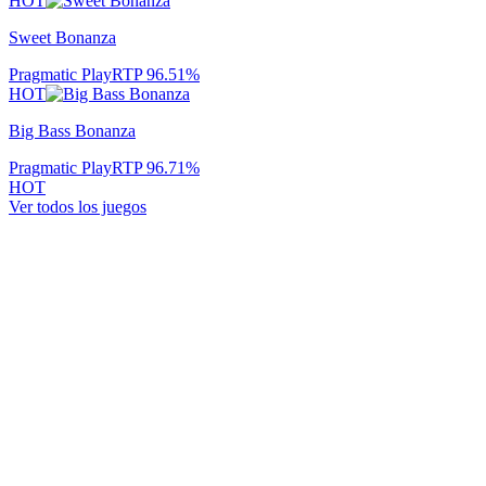
HOT
Sweet Bonanza
Pragmatic Play
RTP
96.51
%
HOT
Big Bass Bonanza
Pragmatic Play
RTP
96.71
%
HOT
Ver todos los juegos