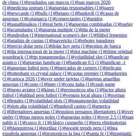
de china
(
1
)
#
resultados san marcos
(
1
)
#
san marcos 2026
(
1
)
#
medicina unmsm
(
1
)
#
apuestas responsables
(
1
)
#
juarez
(
1
)
#
newcastle
(
1
)
#
bulls
(
1
)
#
betano
(
1
)
#
bankroll
(
1
)
#
casas de
apuestas
(
1
)
#
cajamarca
(
1
)
#
comerciantes
(
1
)
#
unidos
(
1
)
#
panathinaikos
(
1
)
#
real betis
(
1
)
#
apuestas combinadas
(
1
)
#
parlay
(
1
)
#
acumulador
(
1
)
#
apuesta multiple
(
1
)
#
dia de la mujer
(
1
)
#
underdog
(
1
)
#
international women's day
(
1
)
#
fútbol femenino
(
1
)
#
analisis de cuotas
(
1
)
#
mavericks
(
1
)
#
rebotes jugadores
(
1
)
#
precio dolar peru
(
1
)
#
dolar hoy peru
(
1
)
#
gestion de banca
(
1
)
#
dia internacional de la mujer
(
1
)
#
slot machine
(
1
)
#
shine original
soundtrack
(
1
)
#
rtp tragamonedas
(
1
)
#
volatilidad slot
(
1
)
#
handicap
asiatico
(
1
)
#
apuestas handicap
(
1
)
#
handicap 0.5
(
1
)
#
handicap -1
(
1
)
#
apuestas futbol peru
(
1
)
#
mercados de corners
(
1
)
#
pelicans
(
1
)
#
tottenham vs crystal palace
(
1
)
#
cuotas premier
(
1
)
#
madureira
(
1
)
#
carioca 2026
(
1
)
#
over under tarjetas
(
1
)
#
tarjetas amarillas
apuestas
(
1
)
#
como
(
1
)
#
inter
(
1
)
#
copa italia
(
1
)
#
crash game
(
1
)
#
juego aviator
(
1
)
#
kings
(
1
)
#
pronosticos nba
(
1
)
#
factor altura
futbol
(
1
)
#
altitud peru futbol
(
1
)
#
ventaja local altura
(
1
)
#
normas
(
1
)
#
legales
(
1
)
#
volatilidad slots
(
1
)
#
tragamonedas volatilidad
(
1
)
#
slots alta volatilidad
(
1
)
#
bankroll casino
(
1
)
#
america
(
1
)
#
libertadores apuestas
(
1
)
#
equipos peruanos libertadores
(
1
)
#
over
under
(
1
)
#
mas menos goles
(
1
)
#
apuestas goles
(
1
)
#
over 2.5
(
1
)
#
juan
pablo ii
(
1
)
#
cusco fc
(
1
)
#
clásico cusqueño
(
1
)
#
peru eliminatorias
(
1
)
#
blanquirroja
(
1
)
#
gorillaz
(
1
)
#
google trends peru
(
1
)
#
liga
española apuestas
(
1
)
#
pronosticos la liga
(
1
)
#
santa fe
(
1
)
#
pragmatic