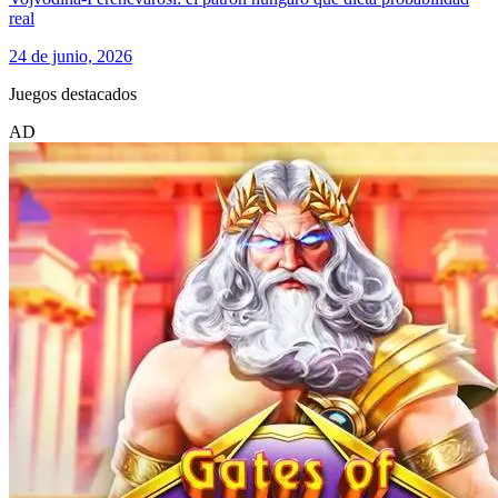
real
24 de junio, 2026
Juegos destacados
AD