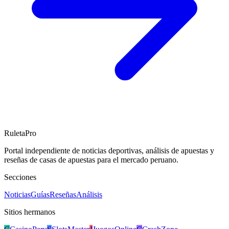
RuletaPro
Portal independiente de noticias deportivas, análisis de apuestas y
reseñas de casas de apuestas para el mercado peruano.
Secciones
Noticias
Guías
Reseñas
Análisis
Sitios hermanos