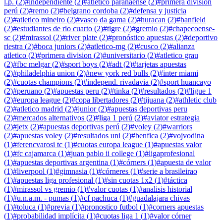
l.p.
(
2
)
#
independiente
(
2
)
#
atletico paranaense
(
2
)
#
primera división
perú
(
2
)
#
remo
(
2
)
#
belgrano cordoba
(
2
)
#
defensa y justicia
(
2
)
#
atletico mineiro
(
2
)
#
vasco da gama
(
2
)
#
huracan
(
2
)
#
banfield
(
2
)
#
estudiantes de rio cuarto
(
2
)
#
tigre
(
2
)
#
gremio
(
2
)
#
chapecoense-
sc
(
2
)
#
mirassol
(
2
)
#
river plate
(
2
)
#
pronóstico apuestas
(
2
)
#
deportivo
riestra
(
2
)
#
boca juniors
(
2
)
#
atletico-mg
(
2
)
#
cusco
(
2
)
#
alianza
atletico
(
2
)
#
primera division
(
2
)
#
universitario
(
2
)
#
atletico grau
(
2
)
#
fbc melgar
(
2
)
#
sport boys
(
2
)
#
adt
(
2
)
#
tarjetas apuestas
(
2
)
#
philadelphia union
(
2
)
#
new york red bulls
(
2
)
#
inter miami
(
2
)
#
cuotas champions
(
2
)
#
independ. rivadavia
(
2
)
#
sport huancayo
(
2
)
#
peruano
(
2
)
#
apuestas peru
(
2
)
#
tinka
(
2
)
#
resultados
(
2
)
#
ligue 1
(
2
)
#
europa league
(
2
)
#
copa libertadores
(
2
)
#
tijuana
(
2
)
#
athletic club
(
2
)
#
atletico madrid
(
2
)
#
junior
(
2
)
#
apuestas deportivas peru
(
2
)
#
mercados alternativos
(
2
)
#
liga 1 perú
(
2
)
#
aviator estrategia
(
2
)
#
jetx
(
2
)
#
apuestas deportivas perú
(
2
)
#
voley
(
2
)
#
warriors
(
2
)
#
apuestas voley
(
2
)
#
resultados uni
(
2
)
#
benfica
(
2
)
#
vojvodina
(
1
)
#
ferencvarosi tc
(
1
)
#
cuotas europa league
(
1
)
#
apuestas valor
(
1
)
#
fc cajamarca
(
1
)
#
juan pablo ii college
(
1
)
#
ligaprofesional
(
1
)
#
apuestas deportivas argentina
(
1
)
#
córners
(
1
)
#
apuesta de valor
(
1
)
#
liverpool
(
1
)
#
gimnasia
(
1
)
#
córneres
(
1
)
#
serie a brasileirao
(
1
)
#
apuestas liga profesional
(
1
)
#
sin cuotas 1x2
(
1
)
#
táctica
(
1
)
#
mirassol vs gremio
(
1
)
#
valor cuotas
(
1
)
#
analisis historial
(
1
)
#
u.n.a.m. - pumas
(
1
)
#
cf pachuca
(
1
)
#
guadalajara chivas
(
1
)
#
toluca
(
1
)
#
previa
(
1
)
#
pronostico futbol
(
1
)
#
corners apuestas
(
1
)
#
probabilidad implícita
(
1
)
#
cuotas liga 1
(
1
)
#
valor córner