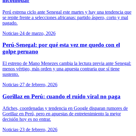
incomodar
Perú estrena ciclo ante Senegal este martes y hay una tendencia que
se repite frente a selecciones africanas: partido áspero, corto y mal
pagado.
Noticias
·
24 de marzo, 2026
Perú-Senegal: por qué esta vez me quedo con el
golpe peruano
El estreno de Mano Menezes cambia la lectura previa ante Senegal:
menos vértigo, más orden y una apuesta contraria que sí tiene
sustento.
Noticias
·
27 de febrero, 2026
Gorillaz en Perú: cuando el ruido viral no paga
Afiches, coordenadas y tendencia en Google disparan rumores de
Gorillaz en Perú, pero en apuestas de entretenimiento la mejor
decisión hoy es no entrar.
Noticias
·
23 de febrero, 2026