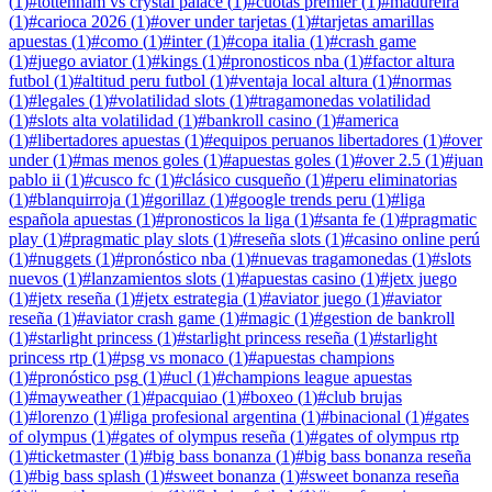
(
1
)
#
tottenham vs crystal palace
(
1
)
#
cuotas premier
(
1
)
#
madureira
(
1
)
#
carioca 2026
(
1
)
#
over under tarjetas
(
1
)
#
tarjetas amarillas
apuestas
(
1
)
#
como
(
1
)
#
inter
(
1
)
#
copa italia
(
1
)
#
crash game
(
1
)
#
juego aviator
(
1
)
#
kings
(
1
)
#
pronosticos nba
(
1
)
#
factor altura
futbol
(
1
)
#
altitud peru futbol
(
1
)
#
ventaja local altura
(
1
)
#
normas
(
1
)
#
legales
(
1
)
#
volatilidad slots
(
1
)
#
tragamonedas volatilidad
(
1
)
#
slots alta volatilidad
(
1
)
#
bankroll casino
(
1
)
#
america
(
1
)
#
libertadores apuestas
(
1
)
#
equipos peruanos libertadores
(
1
)
#
over
under
(
1
)
#
mas menos goles
(
1
)
#
apuestas goles
(
1
)
#
over 2.5
(
1
)
#
juan
pablo ii
(
1
)
#
cusco fc
(
1
)
#
clásico cusqueño
(
1
)
#
peru eliminatorias
(
1
)
#
blanquirroja
(
1
)
#
gorillaz
(
1
)
#
google trends peru
(
1
)
#
liga
española apuestas
(
1
)
#
pronosticos la liga
(
1
)
#
santa fe
(
1
)
#
pragmatic
play
(
1
)
#
pragmatic play slots
(
1
)
#
reseña slots
(
1
)
#
casino online perú
(
1
)
#
nuggets
(
1
)
#
pronóstico nba
(
1
)
#
nuevas tragamonedas
(
1
)
#
slots
nuevos
(
1
)
#
lanzamientos slots
(
1
)
#
apuestas casino
(
1
)
#
jetx juego
(
1
)
#
jetx reseña
(
1
)
#
jetx estrategia
(
1
)
#
aviator juego
(
1
)
#
aviator
reseña
(
1
)
#
aviator crash game
(
1
)
#
magic
(
1
)
#
gestion de bankroll
(
1
)
#
starlight princess
(
1
)
#
starlight princess reseña
(
1
)
#
starlight
princess rtp
(
1
)
#
psg vs monaco
(
1
)
#
apuestas champions
(
1
)
#
pronóstico psg
(
1
)
#
ucl
(
1
)
#
champions league apuestas
(
1
)
#
mayweather
(
1
)
#
pacquiao
(
1
)
#
boxeo
(
1
)
#
club brujas
(
1
)
#
lorenzo
(
1
)
#
liga profesional argentina
(
1
)
#
binacional
(
1
)
#
gates
of olympus
(
1
)
#
gates of olympus reseña
(
1
)
#
gates of olympus rtp
(
1
)
#
ticketmaster
(
1
)
#
big bass bonanza
(
1
)
#
big bass bonanza reseña
(
1
)
#
big bass splash
(
1
)
#
sweet bonanza
(
1
)
#
sweet bonanza reseña