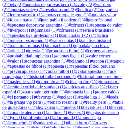
(
2
)
#
jetx
(
2
)
#
apuestas deportivas perú
(
2
)
#
voley
(
2
)
#
warriors
(
2
)
#
apuestas voley
(
2
)
#
resultados uni
(
2
)
#
benfica
(
2
)
#
vojvodina
(
1
)
#
ferencvarosi tc
(
1
)
#
cuotas europa league
(
1
)
#
apuestas valor
(
1
)
#
fc cajamarca
(
1
)
#
juan pablo ii college
(
1
)
#
ligaprofesional
(
1
)
#
apuestas deportivas argentina
(
1
)
#
córners
(
1
)
#
apuesta de valor
(
1
)
#
liverpool
(
1
)
#
gimnasia
(
1
)
#
córneres
(
1
)
#
serie a brasileirao
(
1
)
#
apuestas liga profesional
(
1
)
#
sin cuotas 1x2
(
1
)
#
táctica
(
1
)
#
mirassol vs gremio
(
1
)
#
valor cuotas
(
1
)
#
analisis historial
(
1
)
#
u.n.a.m. - pumas
(
1
)
#
cf pachuca
(
1
)
#
guadalajara chivas
(
1
)
#
toluca
(
1
)
#
previa
(
1
)
#
pronostico futbol
(
1
)
#
corners apuestas
(
1
)
#
probabilidad implícita
(
1
)
#
cuotas liga 1
(
1
)
#
valor córner
(
1
)
#
valor
(
1
)
#
apuestas argentina
(
1
)
#
belgrano
(
1
)
#
genoa
(
1
)
#
napoli
(
1
)
#
apuestas de fútbol
(
1
)
#
apuesta
(
1
)
#
apuestas fútbol peruano
(
1
)
#
previa apuestas
(
1
)
#
cuotas futbol
(
1
)
#
valor apuesta
(
1
)
#
ucv
moquegua
(
1
)
#
historial futbol peruano
(
1
)
#
historial union red bulls
(
1
)
#
nashville sc
(
1
)
#
cf montreal
(
1
)
#
chicago fire
(
1
)
#
gimnasia m.
(
1
)
#
central cordoba de santiago
(
1
)
#
tarjetas amarillas
(
1
)
#
clásico
español
(
1
)
#
paris saint germain
(
1
)
#
gimnasia l.p.
(
1
)
#
once caldas
(
1
)
#
el peruano
(
1
)
#
favorito
(
1
)
#
melgar
(
1
)
#
tabla liga 1
(
1
)
#
leeds
(
1
)
#
la granja vip peru
(
1
)
#
renato rossini jr
(
1
)
#
reality peru
(
1
)
#
tabla
de goleadores
(
1
)
#
alex valera
(
1
)
#
puebla
(
1
)
#
leverkusen
(
1
)
#
bayern
(
1
)
#
copa de alemania
(
1
)
#
la tinka
(
1
)
#
velez
(
1
)
#
juegos de casino
(
1
)
#
lyon
(
1
)
#
hoffenheim
(
1
)
#
dortmund
(
1
)
#
bundesliga
(
1
)
#
conmebol
(
1
)
#
sudamericana
(
1
)
#
blackburn
(
1
)
#
rovers
(
1
)
#
coventry
(
1
)
#
city
(
1
)
#
fútbol inglés
(
1
)
#
pronósticos europa