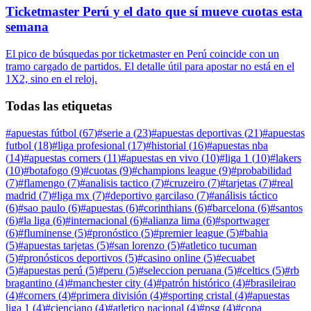
Ticketmaster Perú y el dato que sí mueve cuotas esta
semana
El pico de búsquedas por ticketmaster en Perú coincide con un
tramo cargado de partidos. El detalle útil para apostar no está en el
1X2, sino en el reloj.
Todas las etiquetas
#
apuestas fútbol
(
67
)
#
serie a
(
23
)
#
apuestas deportivas
(
21
)
#
apuestas
futbol
(
18
)
#
liga profesional
(
17
)
#
historial
(
16
)
#
apuestas nba
(
14
)
#
apuestas corners
(
11
)
#
apuestas en vivo
(
10
)
#
liga 1
(
10
)
#
lakers
(
10
)
#
botafogo
(
9
)
#
cuotas
(
9
)
#
champions league
(
9
)
#
probabilidad
(
7
)
#
flamengo
(
7
)
#
analisis tactico
(
7
)
#
cruzeiro
(
7
)
#
tarjetas
(
7
)
#
real
madrid
(
7
)
#
liga mx
(
7
)
#
deportivo garcilaso
(
7
)
#
análisis táctico
(
6
)
#
sao paulo
(
6
)
#
apuestas
(
6
)
#
corinthians
(
6
)
#
barcelona
(
6
)
#
santos
(
6
)
#
la liga
(
6
)
#
internacional
(
6
)
#
alianza lima
(
6
)
#
sportwager
(
6
)
#
fluminense
(
5
)
#
pronóstico
(
5
)
#
premier league
(
5
)
#
bahia
(
5
)
#
apuestas tarjetas
(
5
)
#
san lorenzo
(
5
)
#
atletico tucuman
(
5
)
#
pronósticos deportivos
(
5
)
#
casino online
(
5
)
#
ecuabet
(
5
)
#
apuestas perú
(
5
)
#
peru
(
5
)
#
seleccion peruana
(
5
)
#
celtics
(
5
)
#
rb
bragantino
(
4
)
#
manchester city
(
4
)
#
patrón histórico
(
4
)
#
brasileirao
(
4
)
#
corners
(
4
)
#
primera división
(
4
)
#
sporting cristal
(
4
)
#
apuestas
liga 1
(
4
)
#
cienciano
(
4
)
#
atletico nacional
(
4
)
#
psg
(
4
)
#
copa