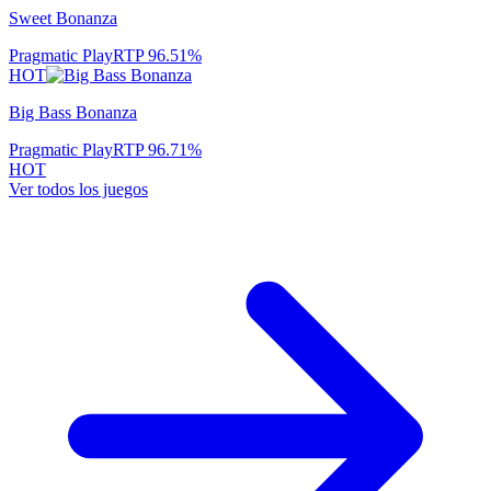
Sweet Bonanza
Pragmatic Play
RTP
96.51
%
HOT
Big Bass Bonanza
Pragmatic Play
RTP
96.71
%
HOT
Ver todos los juegos