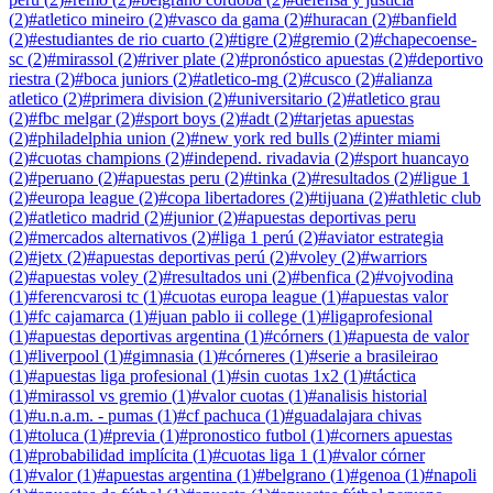
(
2
)
#
atletico mineiro
(
2
)
#
vasco da gama
(
2
)
#
huracan
(
2
)
#
banfield
(
2
)
#
estudiantes de rio cuarto
(
2
)
#
tigre
(
2
)
#
gremio
(
2
)
#
chapecoense-
sc
(
2
)
#
mirassol
(
2
)
#
river plate
(
2
)
#
pronóstico apuestas
(
2
)
#
deportivo
riestra
(
2
)
#
boca juniors
(
2
)
#
atletico-mg
(
2
)
#
cusco
(
2
)
#
alianza
atletico
(
2
)
#
primera division
(
2
)
#
universitario
(
2
)
#
atletico grau
(
2
)
#
fbc melgar
(
2
)
#
sport boys
(
2
)
#
adt
(
2
)
#
tarjetas apuestas
(
2
)
#
philadelphia union
(
2
)
#
new york red bulls
(
2
)
#
inter miami
(
2
)
#
cuotas champions
(
2
)
#
independ. rivadavia
(
2
)
#
sport huancayo
(
2
)
#
peruano
(
2
)
#
apuestas peru
(
2
)
#
tinka
(
2
)
#
resultados
(
2
)
#
ligue 1
(
2
)
#
europa league
(
2
)
#
copa libertadores
(
2
)
#
tijuana
(
2
)
#
athletic club
(
2
)
#
atletico madrid
(
2
)
#
junior
(
2
)
#
apuestas deportivas peru
(
2
)
#
mercados alternativos
(
2
)
#
liga 1 perú
(
2
)
#
aviator estrategia
(
2
)
#
jetx
(
2
)
#
apuestas deportivas perú
(
2
)
#
voley
(
2
)
#
warriors
(
2
)
#
apuestas voley
(
2
)
#
resultados uni
(
2
)
#
benfica
(
2
)
#
vojvodina
(
1
)
#
ferencvarosi tc
(
1
)
#
cuotas europa league
(
1
)
#
apuestas valor
(
1
)
#
fc cajamarca
(
1
)
#
juan pablo ii college
(
1
)
#
ligaprofesional
(
1
)
#
apuestas deportivas argentina
(
1
)
#
córners
(
1
)
#
apuesta de valor
(
1
)
#
liverpool
(
1
)
#
gimnasia
(
1
)
#
córneres
(
1
)
#
serie a brasileirao
(
1
)
#
apuestas liga profesional
(
1
)
#
sin cuotas 1x2
(
1
)
#
táctica
(
1
)
#
mirassol vs gremio
(
1
)
#
valor cuotas
(
1
)
#
analisis historial
(
1
)
#
u.n.a.m. - pumas
(
1
)
#
cf pachuca
(
1
)
#
guadalajara chivas
(
1
)
#
toluca
(
1
)
#
previa
(
1
)
#
pronostico futbol
(
1
)
#
corners apuestas
(
1
)
#
probabilidad implícita
(
1
)
#
cuotas liga 1
(
1
)
#
valor córner
(
1
)
#
valor
(
1
)
#
apuestas argentina
(
1
)
#
belgrano
(
1
)
#
genoa
(
1
)
#
napoli