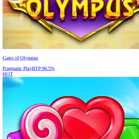
Gates of Olympus
Pragmatic Play
RTP
96.5
%
HOT