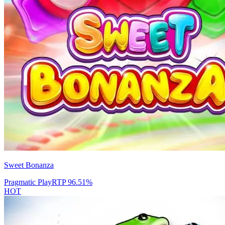
Sweet Bonanza
Pragmatic Play
RTP
96.51
%
HOT