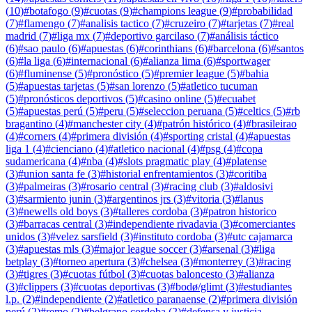
(
10
)
#
botafogo
(
9
)
#
cuotas
(
9
)
#
champions league
(
9
)
#
probabilidad
(
7
)
#
flamengo
(
7
)
#
analisis tactico
(
7
)
#
cruzeiro
(
7
)
#
tarjetas
(
7
)
#
real
madrid
(
7
)
#
liga mx
(
7
)
#
deportivo garcilaso
(
7
)
#
análisis táctico
(
6
)
#
sao paulo
(
6
)
#
apuestas
(
6
)
#
corinthians
(
6
)
#
barcelona
(
6
)
#
santos
(
6
)
#
la liga
(
6
)
#
internacional
(
6
)
#
alianza lima
(
6
)
#
sportwager
(
6
)
#
fluminense
(
5
)
#
pronóstico
(
5
)
#
premier league
(
5
)
#
bahia
(
5
)
#
apuestas tarjetas
(
5
)
#
san lorenzo
(
5
)
#
atletico tucuman
(
5
)
#
pronósticos deportivos
(
5
)
#
casino online
(
5
)
#
ecuabet
(
5
)
#
apuestas perú
(
5
)
#
peru
(
5
)
#
seleccion peruana
(
5
)
#
celtics
(
5
)
#
rb
bragantino
(
4
)
#
manchester city
(
4
)
#
patrón histórico
(
4
)
#
brasileirao
(
4
)
#
corners
(
4
)
#
primera división
(
4
)
#
sporting cristal
(
4
)
#
apuestas
liga 1
(
4
)
#
cienciano
(
4
)
#
atletico nacional
(
4
)
#
psg
(
4
)
#
copa
sudamericana
(
4
)
#
nba
(
4
)
#
slots pragmatic play
(
4
)
#
platense
(
3
)
#
union santa fe
(
3
)
#
historial enfrentamientos
(
3
)
#
coritiba
(
3
)
#
palmeiras
(
3
)
#
rosario central
(
3
)
#
racing club
(
3
)
#
aldosivi
(
3
)
#
sarmiento junin
(
3
)
#
argentinos jrs
(
3
)
#
vitoria
(
3
)
#
lanus
(
3
)
#
newells old boys
(
3
)
#
talleres cordoba
(
3
)
#
patron historico
(
3
)
#
barracas central
(
3
)
#
independiente rivadavia
(
3
)
#
comerciantes
unidos
(
3
)
#
velez sarsfield
(
3
)
#
instituto cordoba
(
3
)
#
utc cajamarca
(
3
)
#
apuestas mls
(
3
)
#
major league soccer
(
3
)
#
arsenal
(
3
)
#
liga
betplay
(
3
)
#
torneo apertura
(
3
)
#
chelsea
(
3
)
#
monterrey
(
3
)
#
racing
(
3
)
#
tigres
(
3
)
#
cuotas fútbol
(
3
)
#
cuotas baloncesto
(
3
)
#
alianza
(
3
)
#
clippers
(
3
)
#
cuotas deportivas
(
3
)
#
bodø/glimt
(
3
)
#
estudiantes
l.p.
(
2
)
#
independiente
(
2
)
#
atletico paranaense
(
2
)
#
primera división
perú
(
2
)
#
remo
(
2
)
#
belgrano cordoba
(
2
)
#
defensa y justicia