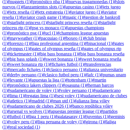
(
1
)
#
nuggets
(
1
)
#
pronóstico nba
(
1
)
#
nuevas tragamonedas
(
1
)
#
slots
nuevos
(
1
)
#
lanzamientos slots
(
1
)
#
apuestas casino
(
1
)
#
jetx juego
(
1
)
#
jetx reseña
(
1
)
#
jetx estrategia
(
1
)
#
aviator juego
(
1
)
#
aviator
reseña
(
1
)
#
aviator crash game
(
1
)
#
magic
(
1
)
#
gestion de bankroll
(
1
)
#
starlight princess
(
1
)
#
starlight princess reseña
(
1
)
#
starlight
princess rtp
(
1
)
#
psg vs monaco
(
1
)
#
apuestas champions
(
1
)
#
pronóstico psg
(
1
)
#
ucl
(
1
)
#
champions league apuestas
(
1
)
#
mayweather
(
1
)
#
pacquiao
(
1
)
#
boxeo
(
1
)
#
club brujas
(
1
)
#
lorenzo
(
1
)
#
liga profesional argentina
(
1
)
#
binacional
(
1
)
#
gates
of olympus
(
1
)
#
gates of olympus reseña
(
1
)
#
gates of olympus rtp
(
1
)
#
ticketmaster
(
1
)
#
big bass bonanza
(
1
)
#
big bass bonanza reseña
(
1
)
#
big bass splash
(
1
)
#
sweet bonanza
(
1
)
#
sweet bonanza reseña
(
1
)
#
sweet bonanza rtp
(
1
)
#
fichajes futbol
(
1
)
#
transferencias
(
1
)
#
mercado fichajes
(
1
)
#
clasico peruano
(
1
)
#
alianza universitario
(
1
)
#
derby peruano
(
1
)
#
clasico futbol peru
(
1
)
#
lafc
(
1
)
#
pumas unam
(
1
)
#
levante
(
1
)
#
apuestas la liga
(
1
)
#
tottenham
(
1
)
#
martin
(
1
)
#
pronóstico lakers clippers
(
1
)
#
osasuna
(
1
)
#
hernan barcos
(
1
)
#
sudamericano de voley
(
1
)
#
voley peruano
(
1
)
#
sudamericano
(
1
)
#
lima
(
1
)
#
regatas lima
(
1
)
#
sesi voley
(
1
)
#
sudamericano de clubes
(
1
)
#
atletico
(
1
)
#
madrid
(
1
)
#
man utd
(
1
)
#
alianza lima vóley
(
1
)
#
sudamericano de clubes 2026
(
1
)
#
banco república vóley
(
1
)
#
arsenal vs wolves
(
1
)
#
apuestas premier league
(
1
)
#
partidos
(
1
)
#
futbol
(
1
)
#
liga 1 peru
(
1
)
#
galatasaray
(
1
)
#
juventus
(
1
)
#
geminis
(
1
)
#
voley peru
(
1
)
#
liga peruana de voley
(
1
)
#
girona
(
1
)
#
laliga
(
1
)
#
real sociedad
(
1
)