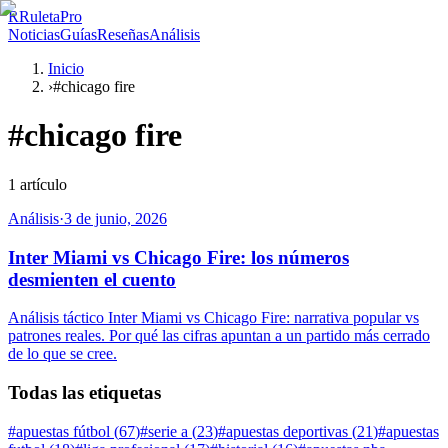
R
RuletaPro
Noticias
Guías
Reseñas
Análisis
Inicio
›
#chicago fire
#
chicago fire
1
artículo
Análisis
·
3 de junio, 2026
Inter Miami vs Chicago Fire: los números
desmienten el cuento
Análisis táctico Inter Miami vs Chicago Fire: narrativa popular vs
patrones reales. Por qué las cifras apuntan a un partido más cerrado
de lo que se cree.
Todas las etiquetas
#
apuestas fútbol
(
67
)
#
serie a
(
23
)
#
apuestas deportivas
(
21
)
#
apuestas