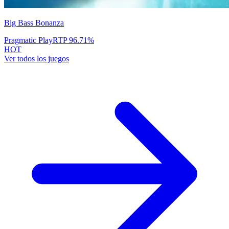
Big Bass Bonanza
Pragmatic Play
RTP
96.71
%
HOT
Ver todos los juegos