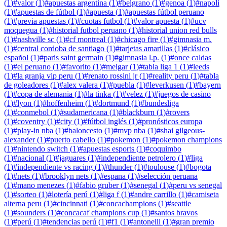
(
1
)
#
valor
(
1
)
#
apuestas argentina
(
1
)
#
belgrano
(
1
)
#
genoa
(
1
)
#
napoli
(
1
)
#
apuestas de fútbol
(
1
)
#
apuesta
(
1
)
#
apuestas fútbol peruano
(
1
)
#
previa apuestas
(
1
)
#
cuotas futbol
(
1
)
#
valor apuesta
(
1
)
#
ucv
moquegua
(
1
)
#
historial futbol peruano
(
1
)
#
historial union red bulls
(
1
)
#
nashville sc
(
1
)
#
cf montreal
(
1
)
#
chicago fire
(
1
)
#
gimnasia m.
(
1
)
#
central cordoba de santiago
(
1
)
#
tarjetas amarillas
(
1
)
#
clásico
español
(
1
)
#
paris saint germain
(
1
)
#
gimnasia l.p.
(
1
)
#
once caldas
(
1
)
#
el peruano
(
1
)
#
favorito
(
1
)
#
melgar
(
1
)
#
tabla liga 1
(
1
)
#
leeds
(
1
)
#
la granja vip peru
(
1
)
#
renato rossini jr
(
1
)
#
reality peru
(
1
)
#
tabla
de goleadores
(
1
)
#
alex valera
(
1
)
#
puebla
(
1
)
#
leverkusen
(
1
)
#
bayern
(
1
)
#
copa de alemania
(
1
)
#
la tinka
(
1
)
#
velez
(
1
)
#
juegos de casino
(
1
)
#
lyon
(
1
)
#
hoffenheim
(
1
)
#
dortmund
(
1
)
#
bundesliga
(
1
)
#
conmebol
(
1
)
#
sudamericana
(
1
)
#
blackburn
(
1
)
#
rovers
(
1
)
#
coventry
(
1
)
#
city
(
1
)
#
fútbol inglés
(
1
)
#
pronósticos europa
(
1
)
#
play-in nba
(
1
)
#
baloncesto
(
1
)
#
mvp nba
(
1
)
#
shai gilgeous-
alexander
(
1
)
#
puerto cabello
(
1
)
#
pokemon
(
1
)
#
pokemon champions
(
1
)
#
nintendo switch
(
1
)
#
apuestas esports
(
1
)
#
coquimbo
(
1
)
#
nacional
(
1
)
#
jaguares
(
1
)
#
independiente petrolero
(
1
)
#
liga
(
1
)
#
independiente vs racing
(
1
)
#
thunder
(
1
)
#
toulouse
(
1
)
#
bogota
(
1
)
#
nets
(
1
)
#
brooklyn nets
(
1
)
#
espana
(
1
)
#
selección peruana
(
1
)
#
mano menezes
(
1
)
#
fabio gruber
(
1
)
#
senegal
(
1
)
#
peru vs senegal
(
1
)
#
sorteo
(
1
)
#
lotería perú
(
1
)
#
liga f
(
1
)
#
andre carrillo
(
1
)
#
camiseta
alterna peru
(
1
)
#
cincinnati
(
1
)
#
concachampions
(
1
)
#
seattle
(
1
)
#
sounders
(
1
)
#
concacaf champions cup
(
1
)
#
santos bravos
(
1
)
#
perú
(
1
)
#
tendencias perú
(
1
)
#
f1
(
1
)
#
antonelli
(
1
)
#
gran premio