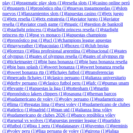
play
(
1
)
#
pragmatic play slots
(
1
)
#
reseña slots
(
1
)
#
casino online perú
(
1
)
#
nuggets
(
1
)
#
pronóstico nba
(
1
)
#
nuevas tragamonedas
(
1
)
#
slots
nuevos
(
1
)
#
lanzamientos slots
(
1
)
#
apuestas casino
(
1
)
#
jetx juego
(
1
)
#
jetx reseña
(
1
)
#
jetx estrategia
(
1
)
#
aviator juego
(
1
)
#
aviator
reseña
(
1
)
#
aviator crash game
(
1
)
#
magic
(
1
)
#
gestion de bankroll
(
1
)
#
starlight princess
(
1
)
#
starlight princess reseña
(
1
)
#
starlight
princess rtp
(
1
)
#
psg vs monaco
(
1
)
#
apuestas champions
(
1
)
#
pronóstico psg
(
1
)
#
ucl
(
1
)
#
champions league apuestas
(
1
)
#
mayweather
(
1
)
#
pacquiao
(
1
)
#
boxeo
(
1
)
#
club brujas
(
1
)
#
lorenzo
(
1
)
#
liga profesional argentina
(
1
)
#
binacional
(
1
)
#
gates
of olympus
(
1
)
#
gates of olympus reseña
(
1
)
#
gates of olympus rtp
(
1
)
#
ticketmaster
(
1
)
#
big bass bonanza
(
1
)
#
big bass bonanza reseña
(
1
)
#
big bass splash
(
1
)
#
sweet bonanza
(
1
)
#
sweet bonanza reseña
(
1
)
#
sweet bonanza rtp
(
1
)
#
fichajes futbol
(
1
)
#
transferencias
(
1
)
#
mercado fichajes
(
1
)
#
clasico peruano
(
1
)
#
alianza universitario
(
1
)
#
derby peruano
(
1
)
#
clasico futbol peru
(
1
)
#
lafc
(
1
)
#
pumas unam
(
1
)
#
levante
(
1
)
#
apuestas la liga
(
1
)
#
tottenham
(
1
)
#
martin
(
1
)
#
pronóstico lakers clippers
(
1
)
#
osasuna
(
1
)
#
hernan barcos
(
1
)
#
sudamericano de voley
(
1
)
#
voley peruano
(
1
)
#
sudamericano
(
1
)
#
lima
(
1
)
#
regatas lima
(
1
)
#
sesi voley
(
1
)
#
sudamericano de clubes
(
1
)
#
atletico
(
1
)
#
madrid
(
1
)
#
man utd
(
1
)
#
alianza lima vóley
(
1
)
#
sudamericano de clubes 2026
(
1
)
#
banco república vóley
(
1
)
#
arsenal vs wolves
(
1
)
#
apuestas premier league
(
1
)
#
partidos
(
1
)
#
futbol
(
1
)
#
liga 1 peru
(
1
)
#
galatasaray
(
1
)
#
juventus
(
1
)
#
geminis
(
1
)
#
voley peru
(
1
)
#
liga peruana de voley
(
1
)
#
girona
(
1
)
#
laliga