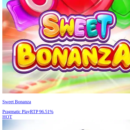
Sweet Bonanza
Pragmatic Play
RTP
96.51
%
HOT