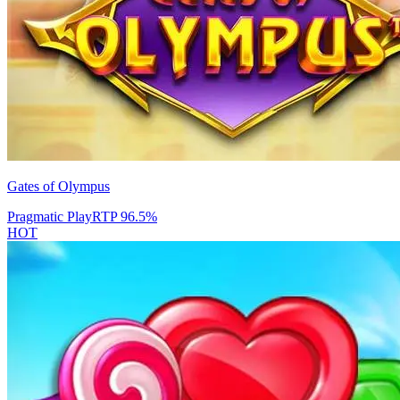
Gates of Olympus
Pragmatic Play
RTP
96.5
%
HOT