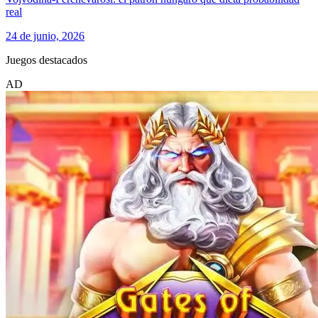
real
24 de junio, 2026
Juegos destacados
AD