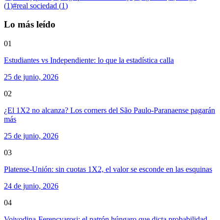
(
1
)
#
real sociedad
(
1
)
Lo más leído
01
Estudiantes vs Independiente: lo que la estadística calla
25 de junio, 2026
02
¿El 1X2 no alcanza? Los corners del São Paulo-Paranaense pagarán
más
25 de junio, 2026
03
Platense-Unión: sin cuotas 1X2, el valor se esconde en las esquinas
24 de junio, 2026
04
Vojvodina-Ferencvarosi: el patrón húngaro que dicta probabilidad