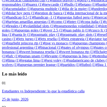
(
1
)
#
concacaf champions cup
(
1
)
#
santos bravos
(
1
)
#
perú
(
1
)
#
tendenci
responsables
(
1
)
#
juarez
(
1
)
#
newcastle
(
1
)
#
bulls
(
1
)
#
betano
(
1
)
#
bankr
(
1
)
#
acumulador
(
1
)
#
apuesta multiple
(
1
)
#
dia de la mujer
(
1
)
#
underdo
(
1
)
#
dolar hoy peru
(
1
)
#
gestion de banca
(
1
)
#
dia internacional de la m
(
1
)
#
handicap 0.5
(
1
)
#
handicap -1
(
1
)
#
apuestas futbol peru
(
1
)
#
mercad
(
1
)
#
tarjetas amarillas apuestas
(
1
)
#
como
(
1
)
#
inter
(
1
)
#
copa italia
(
1
)
#
(
1
)
#
legales
(
1
)
#
volatilidad slots
(
1
)
#
tragamonedas volatilidad
(
1
)
#
slot
goles
(
1
)
#
apuestas goles
(
1
)
#
over 2.5
(
1
)
#
juan pablo ii
(
1
)
#
cusco fc
(
liga
(
1
)
#
santa fe
(
1
)
#
pragmatic play
(
1
)
#
pragmatic play slots
(
1
)
#
reseñ
casino
(
1
)
#
jetx juego
(
1
)
#
jetx reseña
(
1
)
#
jetx estrategia
(
1
)
#
aviator ju
(
1
)
#
starlight princess rtp
(
1
)
#
psg vs monaco
(
1
)
#
apuestas champions
(
profesional argentina
(
1
)
#
binacional
(
1
)
#
gates of olympus
(
1
)
#
gates o
bonanza
(
1
)
#
sweet bonanza reseña
(
1
)
#
sweet bonanza rtp
(
1
)
#
fichaje
(
1
)
#
lafc
(
1
)
#
pumas unam
(
1
)
#
levante
(
1
)
#
apuestas la liga
(
1
)
#
tottenh
(
1
)
#
lima
(
1
)
#
regatas lima
(
1
)
#
sesi voley
(
1
)
#
sudamericano de clubes
(
wolves
(
1
)
#
apuestas premier league
(
1
)
#
partidos
(
1
)
#
futbol
(
1
)
#
liga 1
Lo más leído
01
Estudiantes vs Independiente: lo que la estadística calla
25 de junio, 2026