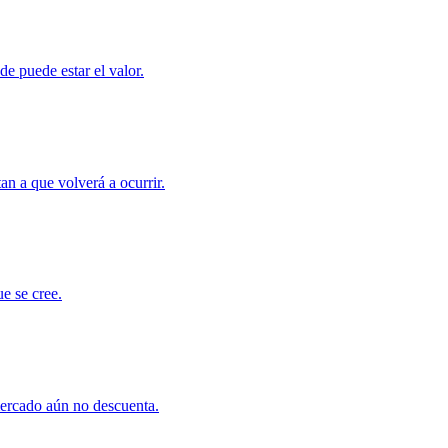
de puede estar el valor.
an a que volverá a ocurrir.
ue se cree.
 mercado aún no descuenta.