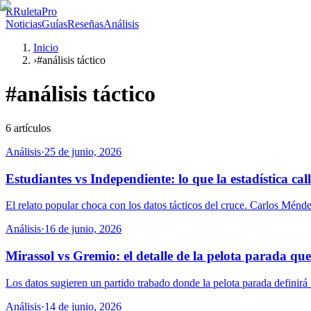
R
RuletaPro
Noticias
Guías
Reseñas
Análisis
Inicio
›
#análisis táctico
#
análisis táctico
6
artículos
Análisis
·
25 de junio, 2026
Estudiantes vs Independiente: lo que la estadística cal
El relato popular choca con los datos tácticos del cruce. Carlos Ménd
Análisis
·
16 de junio, 2026
Mirassol vs Gremio: el detalle de la pelota parada que
Los datos sugieren un partido trabado donde la pelota parada definirá m
Análisis
·
14 de junio, 2026