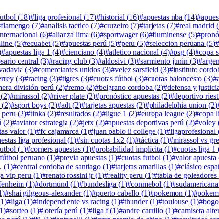
futbol
(
18
)
#
liga profesional
(
17
)
#
historial
(
16
)
#
apuestas nba
(
14
)
#
apues
#
flamengo
(
7
)
#
analisis tactico
(
7
)
#
cruzeiro
(
7
)
#
tarjetas
(
7
)
#
real madrid
(
internacional
(
6
)
#
alianza lima
(
6
)
#
sportwager
(
6
)
#
fluminense
(
5
)
#
pronó
line
(
5
)
#
ecuabet
(
5
)
#
apuestas perú
(
5
)
#
peru
(
5
)
#
seleccion peruana
(
5
)
#
)
#
apuestas liga 1
(
4
)
#
cienciano
(
4
)
#
atletico nacional
(
4
)
#
psg
(
4
)
#
copa 
osario central
(
3
)
#
racing club
(
3
)
#
aldosivi
(
3
)
#
sarmiento junin
(
3
)
#
argen
ivadavia
(
3
)
#
comerciantes unidos
(
3
)
#
velez sarsfield
(
3
)
#
instituto cordo
rrey
(
3
)
#
racing
(
3
)
#
tigres
(
3
)
#
cuotas fútbol
(
3
)
#
cuotas baloncesto
(
3
)
#
mera división perú
(
2
)
#
remo
(
2
)
#
belgrano cordoba
(
2
)
#
defensa y justici
(
2
)
#
mirassol
(
2
)
#
river plate
(
2
)
#
pronóstico apuestas
(
2
)
#
deportivo riest
(
2
)
#
sport boys
(
2
)
#
adt
(
2
)
#
tarjetas apuestas
(
2
)
#
philadelphia union
(
2
)
 peru
(
2
)
#
tinka
(
2
)
#
resultados
(
2
)
#
ligue 1
(
2
)
#
europa league
(
2
)
#
copa l
ú
(
2
)
#
aviator estrategia
(
2
)
#
jetx
(
2
)
#
apuestas deportivas perú
(
2
)
#
voley
tas valor
(
1
)
#
fc cajamarca
(
1
)
#
juan pablo ii college
(
1
)
#
ligaprofesional
estas liga profesional
(
1
)
#
sin cuotas 1x2
(
1
)
#
táctica
(
1
)
#
mirassol vs gr
futbol
(
1
)
#
corners apuestas
(
1
)
#
probabilidad implícita
(
1
)
#
cuotas liga 1
 fútbol peruano
(
1
)
#
previa apuestas
(
1
)
#
cuotas futbol
(
1
)
#
valor apuesta
.
(
1
)
#
central cordoba de santiago
(
1
)
#
tarjetas amarillas
(
1
)
#
clásico espa
ja vip peru
(
1
)
#
renato rossini jr
(
1
)
#
reality peru
(
1
)
#
tabla de goleadores
fenheim
(
1
)
#
dortmund
(
1
)
#
bundesliga
(
1
)
#
conmebol
(
1
)
#
sudamericana
1
)
#
shai gilgeous-alexander
(
1
)
#
puerto cabello
(
1
)
#
pokemon
(
1
)
#
pokem
(
1
)
#
liga
(
1
)
#
independiente vs racing
(
1
)
#
thunder
(
1
)
#
toulouse
(
1
)
#
bogo
1
)
#
sorteo
(
1
)
#
lotería perú
(
1
)
#
liga f
(
1
)
#
andre carrillo
(
1
)
#
camiseta alte