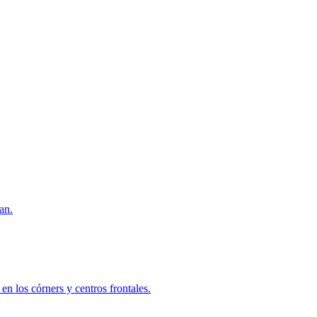
an.
en los córners y centros frontales.