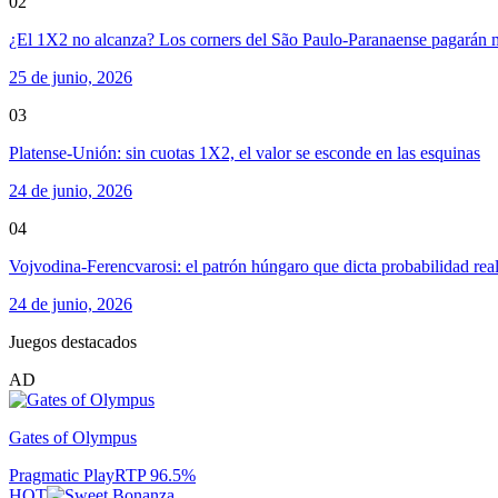
02
¿El 1X2 no alcanza? Los corners del São Paulo-Paranaense pagarán 
25 de junio, 2026
03
Platense-Unión: sin cuotas 1X2, el valor se esconde en las esquinas
24 de junio, 2026
04
Vojvodina-Ferencvarosi: el patrón húngaro que dicta probabilidad rea
24 de junio, 2026
Juegos destacados
AD
Gates of Olympus
Pragmatic Play
RTP
96.5
%
HOT