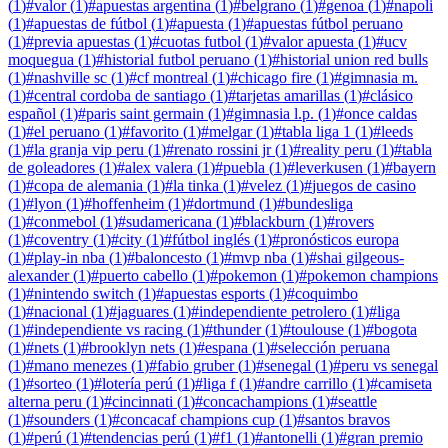
(
1
)
#
valor
(
1
)
#
apuestas argentina
(
1
)
#
belgrano
(
1
)
#
genoa
(
1
)
#
napoli
(
1
)
#
apuestas de fútbol
(
1
)
#
apuesta
(
1
)
#
apuestas fútbol peruano
(
1
)
#
previa apuestas
(
1
)
#
cuotas futbol
(
1
)
#
valor apuesta
(
1
)
#
ucv
moquegua
(
1
)
#
historial futbol peruano
(
1
)
#
historial union red bulls
(
1
)
#
nashville sc
(
1
)
#
cf montreal
(
1
)
#
chicago fire
(
1
)
#
gimnasia m.
(
1
)
#
central cordoba de santiago
(
1
)
#
tarjetas amarillas
(
1
)
#
clásico
español
(
1
)
#
paris saint germain
(
1
)
#
gimnasia l.p.
(
1
)
#
once caldas
(
1
)
#
el peruano
(
1
)
#
favorito
(
1
)
#
melgar
(
1
)
#
tabla liga 1
(
1
)
#
leeds
(
1
)
#
la granja vip peru
(
1
)
#
renato rossini jr
(
1
)
#
reality peru
(
1
)
#
tabla
de goleadores
(
1
)
#
alex valera
(
1
)
#
puebla
(
1
)
#
leverkusen
(
1
)
#
bayern
(
1
)
#
copa de alemania
(
1
)
#
la tinka
(
1
)
#
velez
(
1
)
#
juegos de casino
(
1
)
#
lyon
(
1
)
#
hoffenheim
(
1
)
#
dortmund
(
1
)
#
bundesliga
(
1
)
#
conmebol
(
1
)
#
sudamericana
(
1
)
#
blackburn
(
1
)
#
rovers
(
1
)
#
coventry
(
1
)
#
city
(
1
)
#
fútbol inglés
(
1
)
#
pronósticos europa
(
1
)
#
play-in nba
(
1
)
#
baloncesto
(
1
)
#
mvp nba
(
1
)
#
shai gilgeous-
alexander
(
1
)
#
puerto cabello
(
1
)
#
pokemon
(
1
)
#
pokemon champions
(
1
)
#
nintendo switch
(
1
)
#
apuestas esports
(
1
)
#
coquimbo
(
1
)
#
nacional
(
1
)
#
jaguares
(
1
)
#
independiente petrolero
(
1
)
#
liga
(
1
)
#
independiente vs racing
(
1
)
#
thunder
(
1
)
#
toulouse
(
1
)
#
bogota
(
1
)
#
nets
(
1
)
#
brooklyn nets
(
1
)
#
espana
(
1
)
#
selección peruana
(
1
)
#
mano menezes
(
1
)
#
fabio gruber
(
1
)
#
senegal
(
1
)
#
peru vs senegal
(
1
)
#
sorteo
(
1
)
#
lotería perú
(
1
)
#
liga f
(
1
)
#
andre carrillo
(
1
)
#
camiseta
alterna peru
(
1
)
#
cincinnati
(
1
)
#
concachampions
(
1
)
#
seattle
(
1
)
#
sounders
(
1
)
#
concacaf champions cup
(
1
)
#
santos bravos
(
1
)
#
perú
(
1
)
#
tendencias perú
(
1
)
#
f1
(
1
)
#
antonelli
(
1
)
#
gran premio