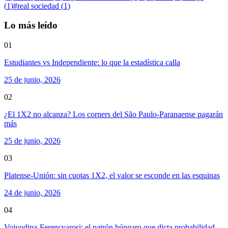
(
1
)
#
real sociedad
(
1
)
Lo más leído
01
Estudiantes vs Independiente: lo que la estadística calla
25 de junio, 2026
02
¿El 1X2 no alcanza? Los corners del São Paulo-Paranaense pagarán
más
25 de junio, 2026
03
Platense-Unión: sin cuotas 1X2, el valor se esconde en las esquinas
24 de junio, 2026
04
Vojvodina-Ferencvarosi: el patrón húngaro que dicta probabilidad