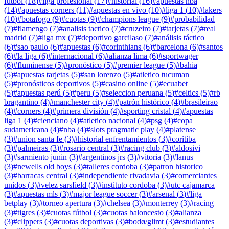
futbol
(
18
)
#
liga profesional
(
17
)
#
historial
(
16
)
#
apuestas nba
(
14
)
#
apuestas corners
(
11
)
#
apuestas en vivo
(
10
)
#
liga 1
(
10
)
#
lakers
(
10
)
#
botafogo
(
9
)
#
cuotas
(
9
)
#
champions league
(
9
)
#
probabilidad
(
7
)
#
flamengo
(
7
)
#
analisis tactico
(
7
)
#
cruzeiro
(
7
)
#
tarjetas
(
7
)
#
real
madrid
(
7
)
#
liga mx
(
7
)
#
deportivo garcilaso
(
7
)
#
análisis táctico
(
6
)
#
sao paulo
(
6
)
#
apuestas
(
6
)
#
corinthians
(
6
)
#
barcelona
(
6
)
#
santos
(
6
)
#
la liga
(
6
)
#
internacional
(
6
)
#
alianza lima
(
6
)
#
sportwager
(
6
)
#
fluminense
(
5
)
#
pronóstico
(
5
)
#
premier league
(
5
)
#
bahia
(
5
)
#
apuestas tarjetas
(
5
)
#
san lorenzo
(
5
)
#
atletico tucuman
(
5
)
#
pronósticos deportivos
(
5
)
#
casino online
(
5
)
#
ecuabet
(
5
)
#
apuestas perú
(
5
)
#
peru
(
5
)
#
seleccion peruana
(
5
)
#
celtics
(
5
)
#
rb
bragantino
(
4
)
#
manchester city
(
4
)
#
patrón histórico
(
4
)
#
brasileirao
(
4
)
#
corners
(
4
)
#
primera división
(
4
)
#
sporting cristal
(
4
)
#
apuestas
liga 1
(
4
)
#
cienciano
(
4
)
#
atletico nacional
(
4
)
#
psg
(
4
)
#
copa
sudamericana
(
4
)
#
nba
(
4
)
#
slots pragmatic play
(
4
)
#
platense
(
3
)
#
union santa fe
(
3
)
#
historial enfrentamientos
(
3
)
#
coritiba
(
3
)
#
palmeiras
(
3
)
#
rosario central
(
3
)
#
racing club
(
3
)
#
aldosivi
(
3
)
#
sarmiento junin
(
3
)
#
argentinos jrs
(
3
)
#
vitoria
(
3
)
#
lanus
(
3
)
#
newells old boys
(
3
)
#
talleres cordoba
(
3
)
#
patron historico
(
3
)
#
barracas central
(
3
)
#
independiente rivadavia
(
3
)
#
comerciantes
unidos
(
3
)
#
velez sarsfield
(
3
)
#
instituto cordoba
(
3
)
#
utc cajamarca
(
3
)
#
apuestas mls
(
3
)
#
major league soccer
(
3
)
#
arsenal
(
3
)
#
liga
betplay
(
3
)
#
torneo apertura
(
3
)
#
chelsea
(
3
)
#
monterrey
(
3
)
#
racing
(
3
)
#
tigres
(
3
)
#
cuotas fútbol
(
3
)
#
cuotas baloncesto
(
3
)
#
alianza
(
3
)
#
clippers
(
3
)
#
cuotas deportivas
(
3
)
#
bodø/glimt
(
3
)
#
estudiantes