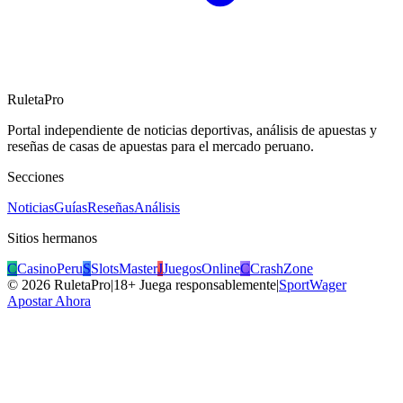
RuletaPro
Portal independiente de noticias deportivas, análisis de apuestas y
reseñas de casas de apuestas para el mercado peruano.
Secciones
Noticias
Guías
Reseñas
Análisis
Sitios hermanos
C
CasinoPeru
S
SlotsMaster
J
JuegosOnline
C
CrashZone
©
2026
RuletaPro
|
18+ Juega responsablemente
|
SportWager
Apostar Ahora