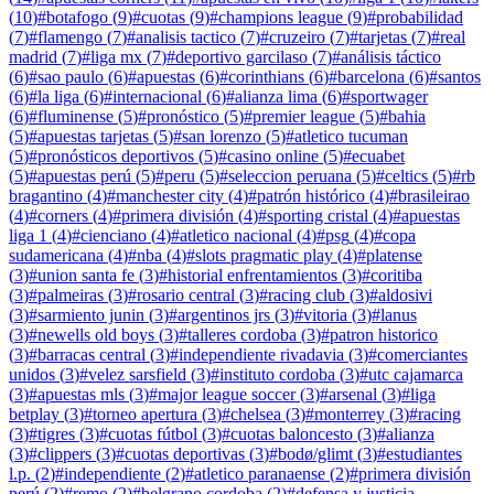
(
10
)
#
botafogo
(
9
)
#
cuotas
(
9
)
#
champions league
(
9
)
#
probabilidad
(
7
)
#
flamengo
(
7
)
#
analisis tactico
(
7
)
#
cruzeiro
(
7
)
#
tarjetas
(
7
)
#
real
madrid
(
7
)
#
liga mx
(
7
)
#
deportivo garcilaso
(
7
)
#
análisis táctico
(
6
)
#
sao paulo
(
6
)
#
apuestas
(
6
)
#
corinthians
(
6
)
#
barcelona
(
6
)
#
santos
(
6
)
#
la liga
(
6
)
#
internacional
(
6
)
#
alianza lima
(
6
)
#
sportwager
(
6
)
#
fluminense
(
5
)
#
pronóstico
(
5
)
#
premier league
(
5
)
#
bahia
(
5
)
#
apuestas tarjetas
(
5
)
#
san lorenzo
(
5
)
#
atletico tucuman
(
5
)
#
pronósticos deportivos
(
5
)
#
casino online
(
5
)
#
ecuabet
(
5
)
#
apuestas perú
(
5
)
#
peru
(
5
)
#
seleccion peruana
(
5
)
#
celtics
(
5
)
#
rb
bragantino
(
4
)
#
manchester city
(
4
)
#
patrón histórico
(
4
)
#
brasileirao
(
4
)
#
corners
(
4
)
#
primera división
(
4
)
#
sporting cristal
(
4
)
#
apuestas
liga 1
(
4
)
#
cienciano
(
4
)
#
atletico nacional
(
4
)
#
psg
(
4
)
#
copa
sudamericana
(
4
)
#
nba
(
4
)
#
slots pragmatic play
(
4
)
#
platense
(
3
)
#
union santa fe
(
3
)
#
historial enfrentamientos
(
3
)
#
coritiba
(
3
)
#
palmeiras
(
3
)
#
rosario central
(
3
)
#
racing club
(
3
)
#
aldosivi
(
3
)
#
sarmiento junin
(
3
)
#
argentinos jrs
(
3
)
#
vitoria
(
3
)
#
lanus
(
3
)
#
newells old boys
(
3
)
#
talleres cordoba
(
3
)
#
patron historico
(
3
)
#
barracas central
(
3
)
#
independiente rivadavia
(
3
)
#
comerciantes
unidos
(
3
)
#
velez sarsfield
(
3
)
#
instituto cordoba
(
3
)
#
utc cajamarca
(
3
)
#
apuestas mls
(
3
)
#
major league soccer
(
3
)
#
arsenal
(
3
)
#
liga
betplay
(
3
)
#
torneo apertura
(
3
)
#
chelsea
(
3
)
#
monterrey
(
3
)
#
racing
(
3
)
#
tigres
(
3
)
#
cuotas fútbol
(
3
)
#
cuotas baloncesto
(
3
)
#
alianza
(
3
)
#
clippers
(
3
)
#
cuotas deportivas
(
3
)
#
bodø/glimt
(
3
)
#
estudiantes
l.p.
(
2
)
#
independiente
(
2
)
#
atletico paranaense
(
2
)
#
primera división
perú
(
2
)
#
remo
(
2
)
#
belgrano cordoba
(
2
)
#
defensa y justicia