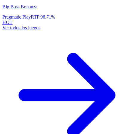
Big Bass Bonanza
Pragmatic Play
RTP
96.71
%
HOT
Ver todos los juegos