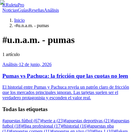
R
RuletaPro
Noticias
Guías
Reseñas
Análisis
Inicio
›
#u.n.a.m. - pumas
#
u.n.a.m. - pumas
1
artículo
Análisis
·
12 de junio, 2026
Pumas vs Pachuca: la fricción que las cuotas no leen
El historial entre Pumas y Pachuca revela un patrón claro de fricción
que los mercados principales ignoran. Las tarjetas suelen ser el
verdadero protagonista y esconden el valor real.
Todas las etiquetas
#
apuestas fútbol
(
67
)
#
serie a
(
23
)
#
apuestas deportivas
(
21
)
#
apuestas
futbol
(
18
)
#
liga profesional
(
17
)
#
historial
(
16
)
#
apuestas nba
(
14
)
#
apuestas corners
(
11
)
#
apuestas en vivo
(
10
)
#
liga 1
(
10
)
#
lakers