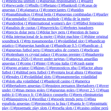
(
1
)
#
medicina unmsm
(
1
)
#
apuestas responsables
(
1
)
#
juarez
(
1
)
#
newcastle
(
1
)
#
bulls
(
1
)
#
betano
(
1
)
#
bankroll
(
1
)
#
casas de
apuestas
(
1
)
#
cajamarca
(
1
)
#
comerciantes
(
1
)
#
unidos
(
1
)
#
panathinaikos
(
1
)
#
real betis
(
1
)
#
apuestas combinadas
(
1
)
#
parlay
(
1
)
#
acumulador
(
1
)
#
apuesta multiple
(
1
)
#
dia de la mujer
(
1
)
#
underdog
(
1
)
#
international women's day
(
1
)
#
fútbol femenino
(
1
)
#
analisis de cuotas
(
1
)
#
mavericks
(
1
)
#
rebotes jugadores
(
1
)
#
precio dolar peru
(
1
)
#
dolar hoy peru
(
1
)
#
gestion de banca
(
1
)
#
dia internacional de la mujer
(
1
)
#
slot machine
(
1
)
#
shine original
soundtrack
(
1
)
#
rtp tragamonedas
(
1
)
#
volatilidad slot
(
1
)
#
handicap
asiatico
(
1
)
#
apuestas handicap
(
1
)
#
handicap 0.5
(
1
)
#
handicap -1
(
1
)
#
apuestas futbol peru
(
1
)
#
mercados de corners
(
1
)
#
pelicans
(
1
)
#
tottenham vs crystal palace
(
1
)
#
cuotas premier
(
1
)
#
madureira
(
1
)
#
carioca 2026
(
1
)
#
over under tarjetas
(
1
)
#
tarjetas amarillas
apuestas
(
1
)
#
como
(
1
)
#
inter
(
1
)
#
copa italia
(
1
)
#
crash game
(
1
)
#
juego aviator
(
1
)
#
kings
(
1
)
#
pronosticos nba
(
1
)
#
factor altura
futbol
(
1
)
#
altitud peru futbol
(
1
)
#
ventaja local altura
(
1
)
#
normas
(
1
)
#
legales
(
1
)
#
volatilidad slots
(
1
)
#
tragamonedas volatilidad
(
1
)
#
slots alta volatilidad
(
1
)
#
bankroll casino
(
1
)
#
america
(
1
)
#
libertadores apuestas
(
1
)
#
equipos peruanos libertadores
(
1
)
#
over
under
(
1
)
#
mas menos goles
(
1
)
#
apuestas goles
(
1
)
#
over 2.5
(
1
)
#
juan
pablo ii
(
1
)
#
cusco fc
(
1
)
#
clásico cusqueño
(
1
)
#
peru eliminatorias
(
1
)
#
blanquirroja
(
1
)
#
gorillaz
(
1
)
#
google trends peru
(
1
)
#
liga
española apuestas
(
1
)
#
pronosticos la liga
(
1
)
#
santa fe
(
1
)
#
pragmatic
play
(
1
)
#
pragmatic play slots
(
1
)
#
reseña slots
(
1
)
#
casino online perú