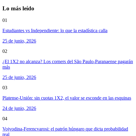
Lo más leído
01
Estudiantes vs Independiente: lo que la estadística calla
25 de junio, 2026
02
¿El 1X2 no alcanza? Los corners del São Paulo-Paranaense pagarán
más
25 de junio, 2026
03
Platense-Unión: sin cuotas 1X2, el valor se esconde en las esquinas
24 de junio, 2026
04
Vojvodina-Ferencvarosi: el patrón húngaro que dicta probabilidad
real