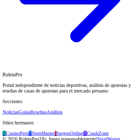
RuletaPro
Portal independiente de noticias deportivas, análisis de apuestas y
reseñas de casas de apuestas para el mercado peruano.
Secciones
Noticias
Guías
Reseñas
Análisis
Sitios hermanos
C
CasinoPeru
S
SlotsMaster
J
JuegosOnline
C
CrashZone
©
2026
RuletaPro
|
18+ Juega responsablemente
|
SportWager