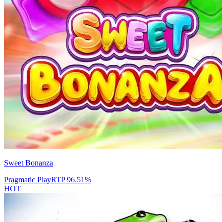
Sweet Bonanza
Pragmatic Play
RTP
96.51
%
HOT