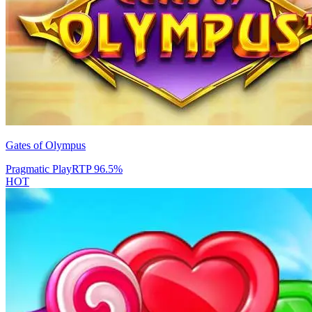
Gates of Olympus
Pragmatic Play
RTP
96.5
%
HOT