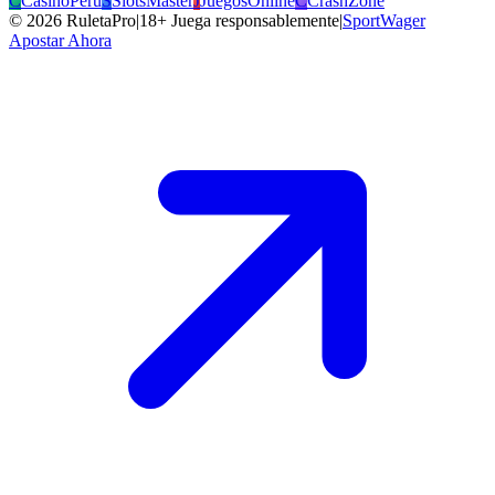
C
CasinoPeru
S
SlotsMaster
J
JuegosOnline
C
CrashZone
©
2026
RuletaPro
|
18+ Juega responsablemente
|
SportWager
Apostar Ahora