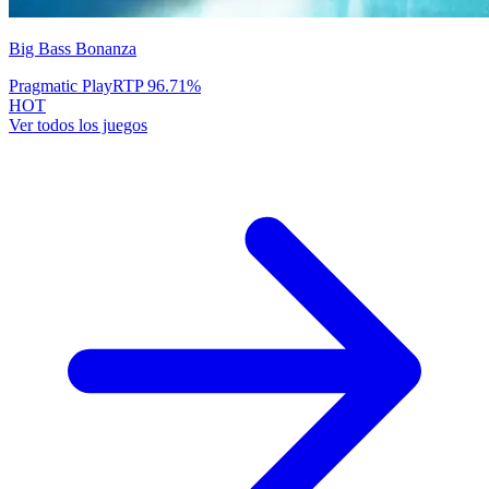
Big Bass Bonanza
Pragmatic Play
RTP
96.71
%
HOT
Ver todos los juegos