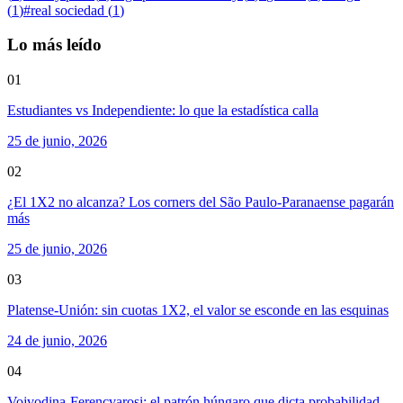
(
1
)
#
real sociedad
(
1
)
Lo más leído
01
Estudiantes vs Independiente: lo que la estadística calla
25 de junio, 2026
02
¿El 1X2 no alcanza? Los corners del São Paulo-Paranaense pagarán
más
25 de junio, 2026
03
Platense-Unión: sin cuotas 1X2, el valor se esconde en las esquinas
24 de junio, 2026
04
Vojvodina-Ferencvarosi: el patrón húngaro que dicta probabilidad