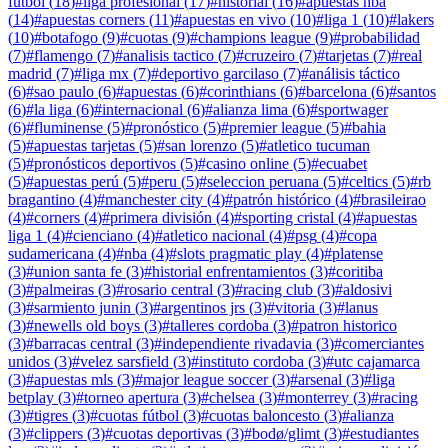
futbol
(
18
)
#
liga profesional
(
17
)
#
historial
(
16
)
#
apuestas nba
(
14
)
#
apuestas corners
(
11
)
#
apuestas en vivo
(
10
)
#
liga 1
(
10
)
#
lakers
(
10
)
#
botafogo
(
9
)
#
cuotas
(
9
)
#
champions league
(
9
)
#
probabilidad
(
7
)
#
flamengo
(
7
)
#
analisis tactico
(
7
)
#
cruzeiro
(
7
)
#
tarjetas
(
7
)
#
real
madrid
(
7
)
#
liga mx
(
7
)
#
deportivo garcilaso
(
7
)
#
análisis táctico
(
6
)
#
sao paulo
(
6
)
#
apuestas
(
6
)
#
corinthians
(
6
)
#
barcelona
(
6
)
#
santos
(
6
)
#
la liga
(
6
)
#
internacional
(
6
)
#
alianza lima
(
6
)
#
sportwager
(
6
)
#
fluminense
(
5
)
#
pronóstico
(
5
)
#
premier league
(
5
)
#
bahia
(
5
)
#
apuestas tarjetas
(
5
)
#
san lorenzo
(
5
)
#
atletico tucuman
(
5
)
#
pronósticos deportivos
(
5
)
#
casino online
(
5
)
#
ecuabet
(
5
)
#
apuestas perú
(
5
)
#
peru
(
5
)
#
seleccion peruana
(
5
)
#
celtics
(
5
)
#
rb
bragantino
(
4
)
#
manchester city
(
4
)
#
patrón histórico
(
4
)
#
brasileirao
(
4
)
#
corners
(
4
)
#
primera división
(
4
)
#
sporting cristal
(
4
)
#
apuestas
liga 1
(
4
)
#
cienciano
(
4
)
#
atletico nacional
(
4
)
#
psg
(
4
)
#
copa
sudamericana
(
4
)
#
nba
(
4
)
#
slots pragmatic play
(
4
)
#
platense
(
3
)
#
union santa fe
(
3
)
#
historial enfrentamientos
(
3
)
#
coritiba
(
3
)
#
palmeiras
(
3
)
#
rosario central
(
3
)
#
racing club
(
3
)
#
aldosivi
(
3
)
#
sarmiento junin
(
3
)
#
argentinos jrs
(
3
)
#
vitoria
(
3
)
#
lanus
(
3
)
#
newells old boys
(
3
)
#
talleres cordoba
(
3
)
#
patron historico
(
3
)
#
barracas central
(
3
)
#
independiente rivadavia
(
3
)
#
comerciantes
unidos
(
3
)
#
velez sarsfield
(
3
)
#
instituto cordoba
(
3
)
#
utc cajamarca
(
3
)
#
apuestas mls
(
3
)
#
major league soccer
(
3
)
#
arsenal
(
3
)
#
liga
betplay
(
3
)
#
torneo apertura
(
3
)
#
chelsea
(
3
)
#
monterrey
(
3
)
#
racing
(
3
)
#
tigres
(
3
)
#
cuotas fútbol
(
3
)
#
cuotas baloncesto
(
3
)
#
alianza
(
3
)
#
clippers
(
3
)
#
cuotas deportivas
(
3
)
#
bodø/glimt
(
3
)
#
estudiantes