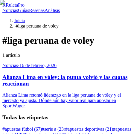
R
RuletaPro
Noticias
Guías
Reseñas
Análisis
Inicio
›
#liga peruana de voley
#
liga peruana de voley
1
artículo
Noticias
·
16 de febrero, 2026
Alianza Lima en vóley: la punta volvió y las cuotas
reaccionan
Alianza Lima retomó liderazgo en la liga peruana de vóley y el
mercado ya ajusta. Dónde aún hay valor real para apostar en
SportWager.
Todas las etiquetas
#
apuestas fútbol
(
67
)
#
serie a
(
23
)
#
apuestas deportivas
(
21
)
#
apuestas