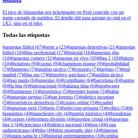
semana
El pico de búsquedas por ticketmaster en Perú coincide con un
tramo cargado de partidos. El detalle útil para apostar no está en el
1X2, sino en el reloj.
Todas las etiquetas
#
apuestas fútbol
(
67
)
#
serie a
(
23
)
#
apuestas deportivas
(
21
)
#
apuestas
futbol
(
18
)
#
liga profesional
(
17
)
#
historial
(
16
)
#
apuestas nba
(
14
)
#
apuestas corners
(
11
)
#
apuestas en vivo
(
10
)
#
liga 1
(
10
)
#
lakers
(
10
)
#
botafogo
(
9
)
#
cuotas
(
9
)
#
champions league
(
9
)
#
probabilidad
(
7
)
#
flamengo
(
7
)
#
analisis tactico
(
7
)
#
cruzeiro
(
7
)
#
tarjetas
(
7
)
#
real
madrid
(
7
)
#
liga mx
(
7
)
#
deportivo garcilaso
(
7
)
#
análisis táctico
(
6
)
#
sao paulo
(
6
)
#
apuestas
(
6
)
#
corinthians
(
6
)
#
barcelona
(
6
)
#
santos
(
6
)
#
la liga
(
6
)
#
internacional
(
6
)
#
alianza lima
(
6
)
#
sportwager
(
6
)
#
fluminense
(
5
)
#
pronóstico
(
5
)
#
premier league
(
5
)
#
bahia
(
5
)
#
apuestas tarjetas
(
5
)
#
san lorenzo
(
5
)
#
atletico tucuman
(
5
)
#
pronósticos deportivos
(
5
)
#
casino online
(
5
)
#
ecuabet
(
5
)
#
apuestas perú
(
5
)
#
peru
(
5
)
#
seleccion peruana
(
5
)
#
celtics
(
5
)
#
rb
bragantino
(
4
)
#
manchester city
(
4
)
#
patrón histórico
(
4
)
#
brasileirao
(
4
)
#
corners
(
4
)
#
primera división
(
4
)
#
sporting cristal
(
4
)
#
apuestas
liga 1
(
4
)
#
cienciano
(
4
)
#
atletico nacional
(
4
)
#
psg
(
4
)
#
copa
sudamericana
(
4
)
#
nba
(
4
)
#
slots pragmatic play
(
4
)
#
platense
(
3
)
#
union santa fe
(
3
)
#
historial enfrentamientos
(
3
)
#
coritiba