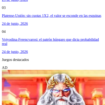
03
Platense-Unión: sin cuotas 1X2, el valor se esconde en las esquinas
24 de junio, 2026
04
Vojvodina-Ferencvarosi: el patrón húngaro que dicta probabilidad
real
24 de junio, 2026
Juegos destacados
AD