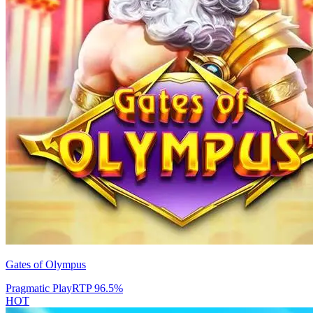
Gates of Olympus
Pragmatic Play
RTP
96.5
%
HOT