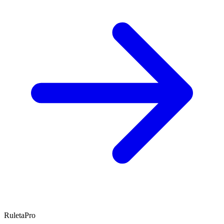
RuletaPro