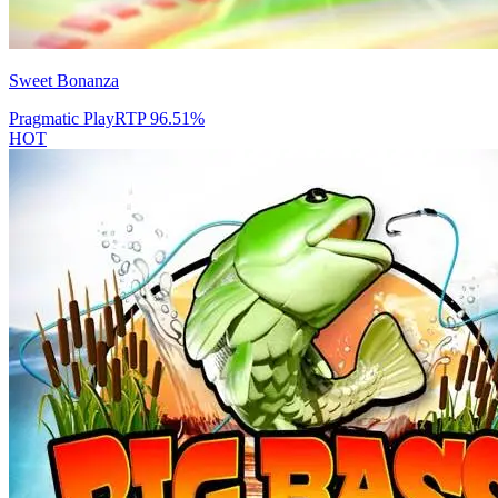
Sweet Bonanza
Pragmatic Play
RTP
96.51
%
HOT