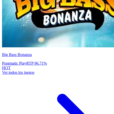
Big Bass Bonanza
Pragmatic Play
RTP
96.71
%
HOT
Ver todos los juegos