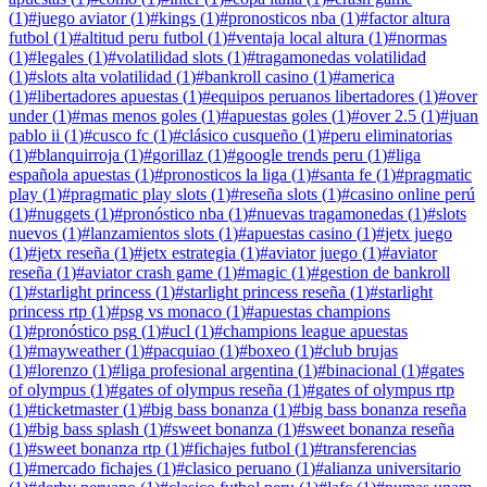
(
1
)
#
juego aviator
(
1
)
#
kings
(
1
)
#
pronosticos nba
(
1
)
#
factor altura
futbol
(
1
)
#
altitud peru futbol
(
1
)
#
ventaja local altura
(
1
)
#
normas
(
1
)
#
legales
(
1
)
#
volatilidad slots
(
1
)
#
tragamonedas volatilidad
(
1
)
#
slots alta volatilidad
(
1
)
#
bankroll casino
(
1
)
#
america
(
1
)
#
libertadores apuestas
(
1
)
#
equipos peruanos libertadores
(
1
)
#
over
under
(
1
)
#
mas menos goles
(
1
)
#
apuestas goles
(
1
)
#
over 2.5
(
1
)
#
juan
pablo ii
(
1
)
#
cusco fc
(
1
)
#
clásico cusqueño
(
1
)
#
peru eliminatorias
(
1
)
#
blanquirroja
(
1
)
#
gorillaz
(
1
)
#
google trends peru
(
1
)
#
liga
española apuestas
(
1
)
#
pronosticos la liga
(
1
)
#
santa fe
(
1
)
#
pragmatic
play
(
1
)
#
pragmatic play slots
(
1
)
#
reseña slots
(
1
)
#
casino online perú
(
1
)
#
nuggets
(
1
)
#
pronóstico nba
(
1
)
#
nuevas tragamonedas
(
1
)
#
slots
nuevos
(
1
)
#
lanzamientos slots
(
1
)
#
apuestas casino
(
1
)
#
jetx juego
(
1
)
#
jetx reseña
(
1
)
#
jetx estrategia
(
1
)
#
aviator juego
(
1
)
#
aviator
reseña
(
1
)
#
aviator crash game
(
1
)
#
magic
(
1
)
#
gestion de bankroll
(
1
)
#
starlight princess
(
1
)
#
starlight princess reseña
(
1
)
#
starlight
princess rtp
(
1
)
#
psg vs monaco
(
1
)
#
apuestas champions
(
1
)
#
pronóstico psg
(
1
)
#
ucl
(
1
)
#
champions league apuestas
(
1
)
#
mayweather
(
1
)
#
pacquiao
(
1
)
#
boxeo
(
1
)
#
club brujas
(
1
)
#
lorenzo
(
1
)
#
liga profesional argentina
(
1
)
#
binacional
(
1
)
#
gates
of olympus
(
1
)
#
gates of olympus reseña
(
1
)
#
gates of olympus rtp
(
1
)
#
ticketmaster
(
1
)
#
big bass bonanza
(
1
)
#
big bass bonanza reseña
(
1
)
#
big bass splash
(
1
)
#
sweet bonanza
(
1
)
#
sweet bonanza reseña
(
1
)
#
sweet bonanza rtp
(
1
)
#
fichajes futbol
(
1
)
#
transferencias
(
1
)
#
mercado fichajes
(
1
)
#
clasico peruano
(
1
)
#
alianza universitario