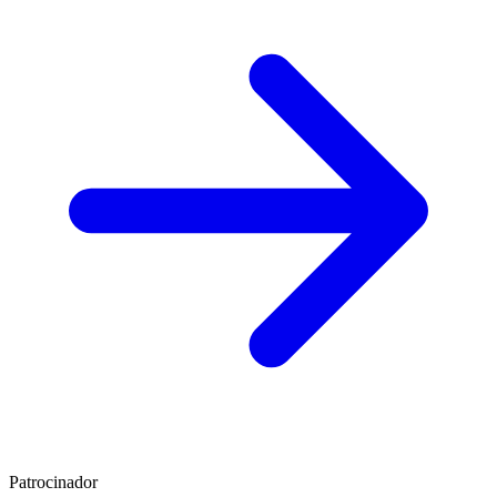
Patrocinador