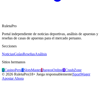
RuletaPro
Portal independiente de noticias deportivas, análisis de apuestas y
reseñas de casas de apuestas para el mercado peruano.
Secciones
Noticias
Guías
Reseñas
Análisis
Sitios hermanos
C
CasinoPeru
S
SlotsMaster
J
JuegosOnline
C
CrashZone
©
2026
RuletaPro
|
18+ Juega responsablemente
|
SportWager
Apostar Ahora