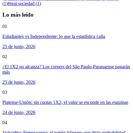
(
1
)
#
real sociedad
(
1
)
Lo más leído
01
Estudiantes vs Independiente: lo que la estadística calla
25 de junio, 2026
02
¿El 1X2 no alcanza? Los corners del São Paulo-Paranaense pagarán
más
25 de junio, 2026
03
Platense-Unión: sin cuotas 1X2, el valor se esconde en las esquinas
24 de junio, 2026
04
Vojvodina-Ferencvarosi: el patrón húngaro que dicta probabilidad