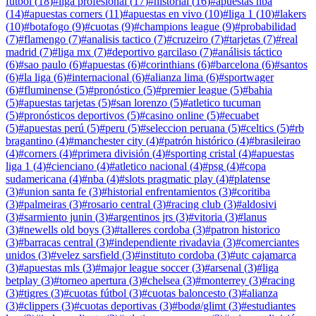
futbol
(
18
)
#
liga profesional
(
17
)
#
historial
(
16
)
#
apuestas nba
(
14
)
#
apuestas corners
(
11
)
#
apuestas en vivo
(
10
)
#
liga 1
(
10
)
#
lakers
(
10
)
#
botafogo
(
9
)
#
cuotas
(
9
)
#
champions league
(
9
)
#
probabilidad
(
7
)
#
flamengo
(
7
)
#
analisis tactico
(
7
)
#
cruzeiro
(
7
)
#
tarjetas
(
7
)
#
real
madrid
(
7
)
#
liga mx
(
7
)
#
deportivo garcilaso
(
7
)
#
análisis táctico
(
6
)
#
sao paulo
(
6
)
#
apuestas
(
6
)
#
corinthians
(
6
)
#
barcelona
(
6
)
#
santos
(
6
)
#
la liga
(
6
)
#
internacional
(
6
)
#
alianza lima
(
6
)
#
sportwager
(
6
)
#
fluminense
(
5
)
#
pronóstico
(
5
)
#
premier league
(
5
)
#
bahia
(
5
)
#
apuestas tarjetas
(
5
)
#
san lorenzo
(
5
)
#
atletico tucuman
(
5
)
#
pronósticos deportivos
(
5
)
#
casino online
(
5
)
#
ecuabet
(
5
)
#
apuestas perú
(
5
)
#
peru
(
5
)
#
seleccion peruana
(
5
)
#
celtics
(
5
)
#
rb
bragantino
(
4
)
#
manchester city
(
4
)
#
patrón histórico
(
4
)
#
brasileirao
(
4
)
#
corners
(
4
)
#
primera división
(
4
)
#
sporting cristal
(
4
)
#
apuestas
liga 1
(
4
)
#
cienciano
(
4
)
#
atletico nacional
(
4
)
#
psg
(
4
)
#
copa
sudamericana
(
4
)
#
nba
(
4
)
#
slots pragmatic play
(
4
)
#
platense
(
3
)
#
union santa fe
(
3
)
#
historial enfrentamientos
(
3
)
#
coritiba
(
3
)
#
palmeiras
(
3
)
#
rosario central
(
3
)
#
racing club
(
3
)
#
aldosivi
(
3
)
#
sarmiento junin
(
3
)
#
argentinos jrs
(
3
)
#
vitoria
(
3
)
#
lanus
(
3
)
#
newells old boys
(
3
)
#
talleres cordoba
(
3
)
#
patron historico
(
3
)
#
barracas central
(
3
)
#
independiente rivadavia
(
3
)
#
comerciantes
unidos
(
3
)
#
velez sarsfield
(
3
)
#
instituto cordoba
(
3
)
#
utc cajamarca
(
3
)
#
apuestas mls
(
3
)
#
major league soccer
(
3
)
#
arsenal
(
3
)
#
liga
betplay
(
3
)
#
torneo apertura
(
3
)
#
chelsea
(
3
)
#
monterrey
(
3
)
#
racing
(
3
)
#
tigres
(
3
)
#
cuotas fútbol
(
3
)
#
cuotas baloncesto
(
3
)
#
alianza
(
3
)
#
clippers
(
3
)
#
cuotas deportivas
(
3
)
#
bodø/glimt
(
3
)
#
estudiantes