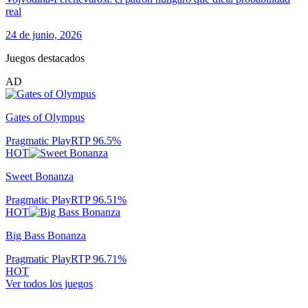
real
24 de junio, 2026
Juegos destacados
AD
Gates of Olympus
Pragmatic Play
RTP
96.5
%
HOT
Sweet Bonanza
Pragmatic Play
RTP
96.51
%
HOT
Big Bass Bonanza
Pragmatic Play
RTP
96.71
%
HOT
Ver todos los juegos