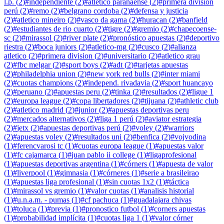
l.p.
(
2
)
#
independiente
(
2
)
#
atletico paranaense
(
2
)
#
primera división
perú
(
2
)
#
remo
(
2
)
#
belgrano cordoba
(
2
)
#
defensa y justicia
(
2
)
#
atletico mineiro
(
2
)
#
vasco da gama
(
2
)
#
huracan
(
2
)
#
banfield
(
2
)
#
estudiantes de rio cuarto
(
2
)
#
tigre
(
2
)
#
gremio
(
2
)
#
chapecoense-
sc
(
2
)
#
mirassol
(
2
)
#
river plate
(
2
)
#
pronóstico apuestas
(
2
)
#
deportivo
riestra
(
2
)
#
boca juniors
(
2
)
#
atletico-mg
(
2
)
#
cusco
(
2
)
#
alianza
atletico
(
2
)
#
primera division
(
2
)
#
universitario
(
2
)
#
atletico grau
(
2
)
#
fbc melgar
(
2
)
#
sport boys
(
2
)
#
adt
(
2
)
#
tarjetas apuestas
(
2
)
#
philadelphia union
(
2
)
#
new york red bulls
(
2
)
#
inter miami
(
2
)
#
cuotas champions
(
2
)
#
independ. rivadavia
(
2
)
#
sport huancayo
(
2
)
#
peruano
(
2
)
#
apuestas peru
(
2
)
#
tinka
(
2
)
#
resultados
(
2
)
#
ligue 1
(
2
)
#
europa league
(
2
)
#
copa libertadores
(
2
)
#
tijuana
(
2
)
#
athletic club
(
2
)
#
atletico madrid
(
2
)
#
junior
(
2
)
#
apuestas deportivas peru
(
2
)
#
mercados alternativos
(
2
)
#
liga 1 perú
(
2
)
#
aviator estrategia
(
2
)
#
jetx
(
2
)
#
apuestas deportivas perú
(
2
)
#
voley
(
2
)
#
warriors
(
2
)
#
apuestas voley
(
2
)
#
resultados uni
(
2
)
#
benfica
(
2
)
#
vojvodina
(
1
)
#
ferencvarosi tc
(
1
)
#
cuotas europa league
(
1
)
#
apuestas valor
(
1
)
#
fc cajamarca
(
1
)
#
juan pablo ii college
(
1
)
#
ligaprofesional
(
1
)
#
apuestas deportivas argentina
(
1
)
#
córners
(
1
)
#
apuesta de valor
(
1
)
#
liverpool
(
1
)
#
gimnasia
(
1
)
#
córneres
(
1
)
#
serie a brasileirao
(
1
)
#
apuestas liga profesional
(
1
)
#
sin cuotas 1x2
(
1
)
#
táctica
(
1
)
#
mirassol vs gremio
(
1
)
#
valor cuotas
(
1
)
#
analisis historial
(
1
)
#
u.n.a.m. - pumas
(
1
)
#
cf pachuca
(
1
)
#
guadalajara chivas
(
1
)
#
toluca
(
1
)
#
previa
(
1
)
#
pronostico futbol
(
1
)
#
corners apuestas
(
1
)
#
probabilidad implícita
(
1
)
#
cuotas liga 1
(
1
)
#
valor córner