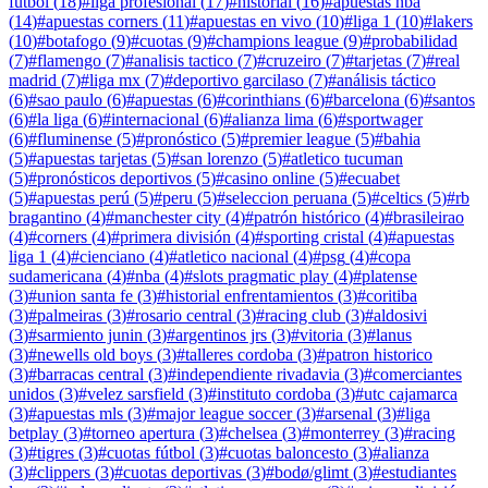
futbol
(
18
)
#
liga profesional
(
17
)
#
historial
(
16
)
#
apuestas nba
(
14
)
#
apuestas corners
(
11
)
#
apuestas en vivo
(
10
)
#
liga 1
(
10
)
#
lakers
(
10
)
#
botafogo
(
9
)
#
cuotas
(
9
)
#
champions league
(
9
)
#
probabilidad
(
7
)
#
flamengo
(
7
)
#
analisis tactico
(
7
)
#
cruzeiro
(
7
)
#
tarjetas
(
7
)
#
real
madrid
(
7
)
#
liga mx
(
7
)
#
deportivo garcilaso
(
7
)
#
análisis táctico
(
6
)
#
sao paulo
(
6
)
#
apuestas
(
6
)
#
corinthians
(
6
)
#
barcelona
(
6
)
#
santos
(
6
)
#
la liga
(
6
)
#
internacional
(
6
)
#
alianza lima
(
6
)
#
sportwager
(
6
)
#
fluminense
(
5
)
#
pronóstico
(
5
)
#
premier league
(
5
)
#
bahia
(
5
)
#
apuestas tarjetas
(
5
)
#
san lorenzo
(
5
)
#
atletico tucuman
(
5
)
#
pronósticos deportivos
(
5
)
#
casino online
(
5
)
#
ecuabet
(
5
)
#
apuestas perú
(
5
)
#
peru
(
5
)
#
seleccion peruana
(
5
)
#
celtics
(
5
)
#
rb
bragantino
(
4
)
#
manchester city
(
4
)
#
patrón histórico
(
4
)
#
brasileirao
(
4
)
#
corners
(
4
)
#
primera división
(
4
)
#
sporting cristal
(
4
)
#
apuestas
liga 1
(
4
)
#
cienciano
(
4
)
#
atletico nacional
(
4
)
#
psg
(
4
)
#
copa
sudamericana
(
4
)
#
nba
(
4
)
#
slots pragmatic play
(
4
)
#
platense
(
3
)
#
union santa fe
(
3
)
#
historial enfrentamientos
(
3
)
#
coritiba
(
3
)
#
palmeiras
(
3
)
#
rosario central
(
3
)
#
racing club
(
3
)
#
aldosivi
(
3
)
#
sarmiento junin
(
3
)
#
argentinos jrs
(
3
)
#
vitoria
(
3
)
#
lanus
(
3
)
#
newells old boys
(
3
)
#
talleres cordoba
(
3
)
#
patron historico
(
3
)
#
barracas central
(
3
)
#
independiente rivadavia
(
3
)
#
comerciantes
unidos
(
3
)
#
velez sarsfield
(
3
)
#
instituto cordoba
(
3
)
#
utc cajamarca
(
3
)
#
apuestas mls
(
3
)
#
major league soccer
(
3
)
#
arsenal
(
3
)
#
liga
betplay
(
3
)
#
torneo apertura
(
3
)
#
chelsea
(
3
)
#
monterrey
(
3
)
#
racing
(
3
)
#
tigres
(
3
)
#
cuotas fútbol
(
3
)
#
cuotas baloncesto
(
3
)
#
alianza
(
3
)
#
clippers
(
3
)
#
cuotas deportivas
(
3
)
#
bodø/glimt
(
3
)
#
estudiantes