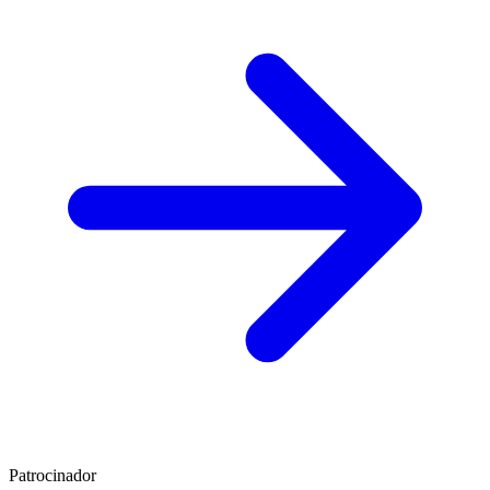
Patrocinador