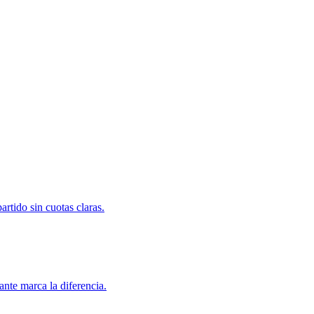
artido sin cuotas claras.
ante marca la diferencia.