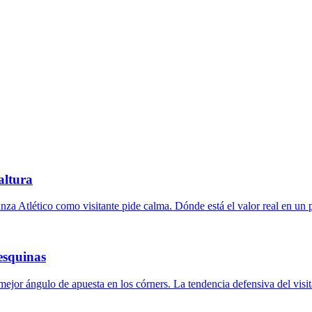
 altura
anza Atlético como visitante pide calma. Dónde está el valor real en un p
 esquinas
ejor ángulo de apuesta en los córners. La tendencia defensiva del visit