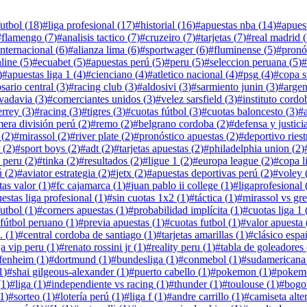
futbol
(
18
)
#
liga profesional
(
17
)
#
historial
(
16
)
#
apuestas nba
(
14
)
#
apues
#
flamengo
(
7
)
#
analisis tactico
(
7
)
#
cruzeiro
(
7
)
#
tarjetas
(
7
)
#
real madrid
(
internacional
(
6
)
#
alianza lima
(
6
)
#
sportwager
(
6
)
#
fluminense
(
5
)
#
pronó
line
(
5
)
#
ecuabet
(
5
)
#
apuestas perú
(
5
)
#
peru
(
5
)
#
seleccion peruana
(
5
)
#
)
#
apuestas liga 1
(
4
)
#
cienciano
(
4
)
#
atletico nacional
(
4
)
#
psg
(
4
)
#
copa 
osario central
(
3
)
#
racing club
(
3
)
#
aldosivi
(
3
)
#
sarmiento junin
(
3
)
#
argen
ivadavia
(
3
)
#
comerciantes unidos
(
3
)
#
velez sarsfield
(
3
)
#
instituto cordo
rrey
(
3
)
#
racing
(
3
)
#
tigres
(
3
)
#
cuotas fútbol
(
3
)
#
cuotas baloncesto
(
3
)
#
mera división perú
(
2
)
#
remo
(
2
)
#
belgrano cordoba
(
2
)
#
defensa y justici
(
2
)
#
mirassol
(
2
)
#
river plate
(
2
)
#
pronóstico apuestas
(
2
)
#
deportivo riest
(
2
)
#
sport boys
(
2
)
#
adt
(
2
)
#
tarjetas apuestas
(
2
)
#
philadelphia union
(
2
)
 peru
(
2
)
#
tinka
(
2
)
#
resultados
(
2
)
#
ligue 1
(
2
)
#
europa league
(
2
)
#
copa l
ú
(
2
)
#
aviator estrategia
(
2
)
#
jetx
(
2
)
#
apuestas deportivas perú
(
2
)
#
voley
tas valor
(
1
)
#
fc cajamarca
(
1
)
#
juan pablo ii college
(
1
)
#
ligaprofesional
estas liga profesional
(
1
)
#
sin cuotas 1x2
(
1
)
#
táctica
(
1
)
#
mirassol vs gr
futbol
(
1
)
#
corners apuestas
(
1
)
#
probabilidad implícita
(
1
)
#
cuotas liga 1
 fútbol peruano
(
1
)
#
previa apuestas
(
1
)
#
cuotas futbol
(
1
)
#
valor apuesta
.
(
1
)
#
central cordoba de santiago
(
1
)
#
tarjetas amarillas
(
1
)
#
clásico espa
ja vip peru
(
1
)
#
renato rossini jr
(
1
)
#
reality peru
(
1
)
#
tabla de goleadores
fenheim
(
1
)
#
dortmund
(
1
)
#
bundesliga
(
1
)
#
conmebol
(
1
)
#
sudamericana
1
)
#
shai gilgeous-alexander
(
1
)
#
puerto cabello
(
1
)
#
pokemon
(
1
)
#
pokem
(
1
)
#
liga
(
1
)
#
independiente vs racing
(
1
)
#
thunder
(
1
)
#
toulouse
(
1
)
#
bogo
1
)
#
sorteo
(
1
)
#
lotería perú
(
1
)
#
liga f
(
1
)
#
andre carrillo
(
1
)
#
camiseta alte