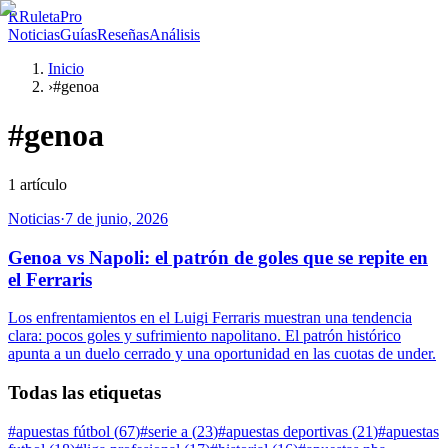
R
RuletaPro
Noticias
Guías
Reseñas
Análisis
Inicio
›
#genoa
#
genoa
1
artículo
Noticias
·
7 de junio, 2026
Genoa vs Napoli: el patrón de goles que se repite en
el Ferraris
Los enfrentamientos en el Luigi Ferraris muestran una tendencia
clara: pocos goles y sufrimiento napolitano. El patrón histórico
apunta a un duelo cerrado y una oportunidad en las cuotas de under.
Todas las etiquetas
#
apuestas fútbol
(
67
)
#
serie a
(
23
)
#
apuestas deportivas
(
21
)
#
apuestas