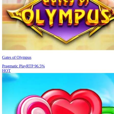
Gates of Olympus
Pragmatic Play
RTP
96.5
%
HOT