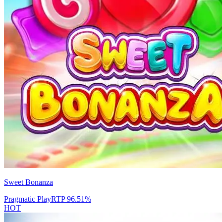
Sweet Bonanza
Pragmatic Play
RTP
96.51
%
HOT