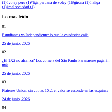
(
1
)
#
voley peru
(
1
)
#
liga peruana de voley
(
1
)
#
girona
(
1
)
#
laliga
(
1
)
#
real sociedad
(
1
)
Lo más leído
01
Estudiantes vs Independiente: lo que la estadística calla
25 de junio, 2026
02
¿El 1X2 no alcanza? Los corners del São Paulo-Paranaense pagarán
más
25 de junio, 2026
03
Platense-Unión: sin cuotas 1X2, el valor se esconde en las esquinas
24 de junio, 2026
04