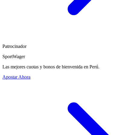
Patrocinador
SportWager
Las mejores cuotas y bonos de bienvenida en Perú.
Apostar Ahora