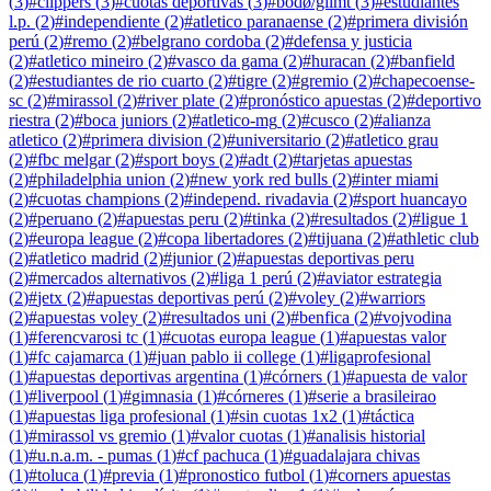
(
3
)
#
clippers
(
3
)
#
cuotas deportivas
(
3
)
#
bodø/glimt
(
3
)
#
estudiantes
l.p.
(
2
)
#
independiente
(
2
)
#
atletico paranaense
(
2
)
#
primera división
perú
(
2
)
#
remo
(
2
)
#
belgrano cordoba
(
2
)
#
defensa y justicia
(
2
)
#
atletico mineiro
(
2
)
#
vasco da gama
(
2
)
#
huracan
(
2
)
#
banfield
(
2
)
#
estudiantes de rio cuarto
(
2
)
#
tigre
(
2
)
#
gremio
(
2
)
#
chapecoense-
sc
(
2
)
#
mirassol
(
2
)
#
river plate
(
2
)
#
pronóstico apuestas
(
2
)
#
deportivo
riestra
(
2
)
#
boca juniors
(
2
)
#
atletico-mg
(
2
)
#
cusco
(
2
)
#
alianza
atletico
(
2
)
#
primera division
(
2
)
#
universitario
(
2
)
#
atletico grau
(
2
)
#
fbc melgar
(
2
)
#
sport boys
(
2
)
#
adt
(
2
)
#
tarjetas apuestas
(
2
)
#
philadelphia union
(
2
)
#
new york red bulls
(
2
)
#
inter miami
(
2
)
#
cuotas champions
(
2
)
#
independ. rivadavia
(
2
)
#
sport huancayo
(
2
)
#
peruano
(
2
)
#
apuestas peru
(
2
)
#
tinka
(
2
)
#
resultados
(
2
)
#
ligue 1
(
2
)
#
europa league
(
2
)
#
copa libertadores
(
2
)
#
tijuana
(
2
)
#
athletic club
(
2
)
#
atletico madrid
(
2
)
#
junior
(
2
)
#
apuestas deportivas peru
(
2
)
#
mercados alternativos
(
2
)
#
liga 1 perú
(
2
)
#
aviator estrategia
(
2
)
#
jetx
(
2
)
#
apuestas deportivas perú
(
2
)
#
voley
(
2
)
#
warriors
(
2
)
#
apuestas voley
(
2
)
#
resultados uni
(
2
)
#
benfica
(
2
)
#
vojvodina
(
1
)
#
ferencvarosi tc
(
1
)
#
cuotas europa league
(
1
)
#
apuestas valor
(
1
)
#
fc cajamarca
(
1
)
#
juan pablo ii college
(
1
)
#
ligaprofesional
(
1
)
#
apuestas deportivas argentina
(
1
)
#
córners
(
1
)
#
apuesta de valor
(
1
)
#
liverpool
(
1
)
#
gimnasia
(
1
)
#
córneres
(
1
)
#
serie a brasileirao
(
1
)
#
apuestas liga profesional
(
1
)
#
sin cuotas 1x2
(
1
)
#
táctica
(
1
)
#
mirassol vs gremio
(
1
)
#
valor cuotas
(
1
)
#
analisis historial
(
1
)
#
u.n.a.m. - pumas
(
1
)
#
cf pachuca
(
1
)
#
guadalajara chivas
(
1
)
#
toluca
(
1
)
#
previa
(
1
)
#
pronostico futbol
(
1
)
#
corners apuestas