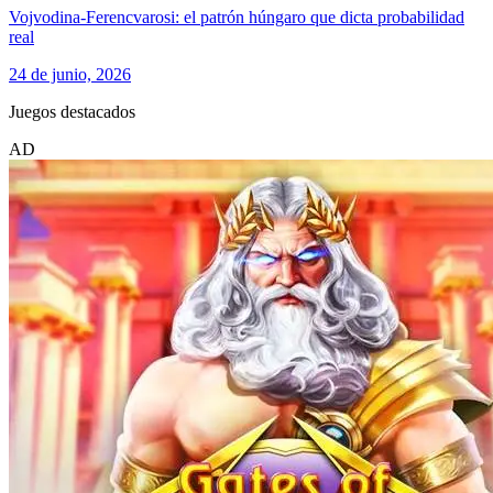
Vojvodina-Ferencvarosi: el patrón húngaro que dicta probabilidad
real
24 de junio, 2026
Juegos destacados
AD