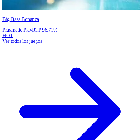
Big Bass Bonanza
Pragmatic Play
RTP
96.71
%
HOT
Ver todos los juegos