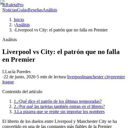
R
RuletaPro
Noticias
Guías
Reseñas
Análisis
Inicio
›
Análisis
›
Liverpool vs City: el patrón que no falla en Premier
Análisis
Liverpool vs City: el patrón que no falla
en Premier
L
Lucía Paredes
·
22 de junio, 2026
·
5 min
de lectura
·
liverpool
manchester city
premier
league
Contenido del artículo
1.
¿Qué dice el patrón de los últimas temporadas?
2.
¿Por qué las tarjetas también entran en el libreto?
3.
La pizarra que se repite sin importar los nombres
El libreto de los duelos entre Liverpool y Manchester City se ha
convertido en una de las constantes más fiables de la Premier