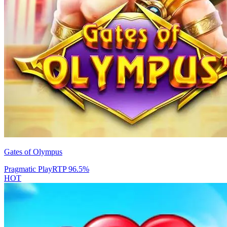
Gates of Olympus
Pragmatic Play
RTP
96.5
%
HOT