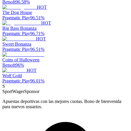
Betsoft
96.58
%
HOT
The Dog House
Pragmatic Play
96.51
%
HOT
Big Bass Bonanza
Pragmatic Play
96.71
%
HOT
Sweet Bonanza
Pragmatic Play
96.51
%
Coins of Halloween
Betsoft
96
%
HOT
Wolf Gold
Pragmatic Play
96.01
%
S
SportWager
Sponsor
Apuestas deportivas con las mejores cuotas. Bono de bienvenida
para nuevos usuarios.