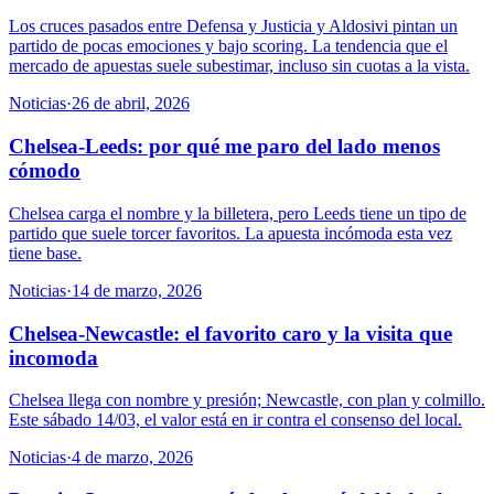
Los cruces pasados entre Defensa y Justicia y Aldosivi pintan un
partido de pocas emociones y bajo scoring. La tendencia que el
mercado de apuestas suele subestimar, incluso sin cuotas a la vista.
Noticias
·
26 de abril, 2026
Chelsea-Leeds: por qué me paro del lado menos
cómodo
Chelsea carga el nombre y la billetera, pero Leeds tiene un tipo de
partido que suele torcer favoritos. La apuesta incómoda esta vez
tiene base.
Noticias
·
14 de marzo, 2026
Chelsea-Newcastle: el favorito caro y la visita que
incomoda
Chelsea llega con nombre y presión; Newcastle, con plan y colmillo.
Este sábado 14/03, el valor está en ir contra el consenso del local.
Noticias
·
4 de marzo, 2026