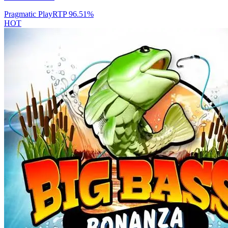
Pragmatic Play
RTP
96.51
%
HOT