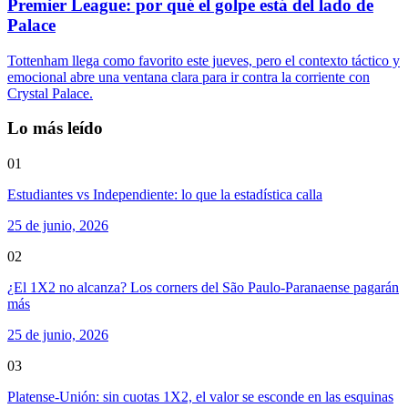
Premier League: por qué el golpe está del lado de
Palace
Tottenham llega como favorito este jueves, pero el contexto táctico y
emocional abre una ventana clara para ir contra la corriente con
Crystal Palace.
Lo más leído
01
Estudiantes vs Independiente: lo que la estadística calla
25 de junio, 2026
02
¿El 1X2 no alcanza? Los corners del São Paulo-Paranaense pagarán
más
25 de junio, 2026
03
Platense-Unión: sin cuotas 1X2, el valor se esconde en las esquinas