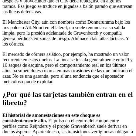
despejes y provocando que el City deba replegarse en algunos
tramos. Esa juego se traduce en jugadas a balón parado que estresan
las líneas defensivas.
El Manchester City, aún con nombres como Donnarumma bajo los
tres palos o Aït-Nouri en el lateral, no suele renunciar a su salida
limpia, pero la presión adelantada de Gravenberch y compañía
genera pérdidas en zonas de riesgo. Ahí nacen las faltas tácticas. Y
los córners.
El mercado de córners asiático, por ejemplo, ha mostrado un valor
recurrente en estos duelos. La línea se instala generalmente entre 9 y
10 saques de esquina, pero el comportamiento real en los últimos
años ha superado esa marca en más ocasiones de las que indicaría el
azar. No es una garantía, pero sí una tendencia que el apostador
meticuloso puede explotar.
¿Por qué las tarjetas también entran en el
libreto?
El historial de amonestaciones en este choque es
consistentemente alto.
El pulso en el centro del campo entre
perfiles como Reijnders y el propio Gravenberch suele derivar en
duelos ásperos. Aparte de eso, las transiciones vertiginosas obligan a