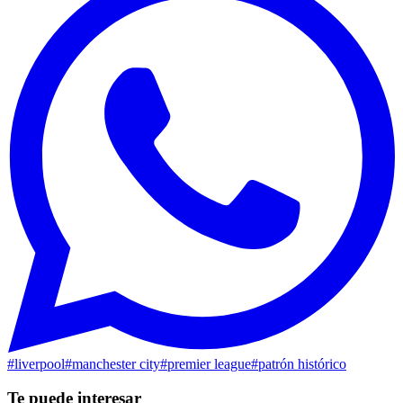
#
liverpool
#
manchester city
#
premier league
#
patrón histórico
Te puede interesar