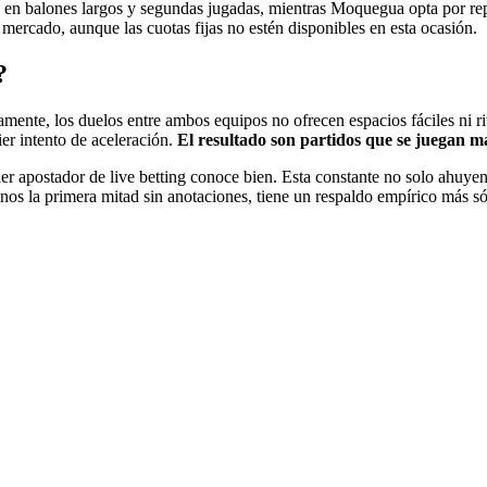
 en balones largos y segundas jugadas, mientras Moquegua opta por reple
 mercado, aunque las cuotas fijas no estén disponibles en esta ocasión.
?
ente, los duelos entre ambos equipos no ofrecen espacios fáciles ni rit
ier intento de aceleración.
El resultado son partidos que se juegan más
r apostador de live betting conoce bien. Esta constante no solo ahuyenta
nos la primera mitad sin anotaciones, tiene un respaldo empírico más sóli