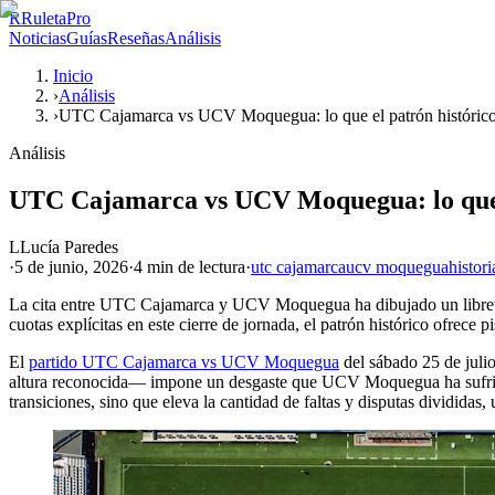
R
RuletaPro
Noticias
Guías
Reseñas
Análisis
Inicio
›
Análisis
›
UTC Cajamarca vs UCV Moquegua: lo que el patrón histórico 
Análisis
UTC Cajamarca vs UCV Moquegua: lo que el
L
Lucía Paredes
·
5 de junio, 2026
·
4 min
de lectura
·
utc cajamarca
ucv moquegua
histor
La cita entre UTC Cajamarca y UCV Moquegua ha dibujado un libreto p
cuotas explícitas en este cierre de jornada, el patrón histórico ofrece p
El
partido UTC Cajamarca vs UCV Moquegua
del sábado 25 de julio
altura reconocida— impone un desgaste que UCV Moquegua ha sufrido de
transiciones, sino que eleva la cantidad de faltas y disputas divididas, 