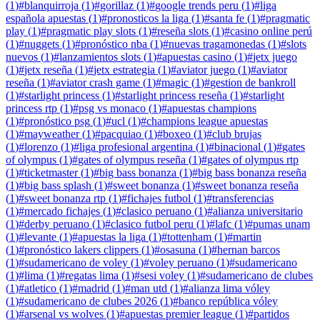
(
1
)
#
blanquirroja
(
1
)
#
gorillaz
(
1
)
#
google trends peru
(
1
)
#
liga
española apuestas
(
1
)
#
pronosticos la liga
(
1
)
#
santa fe
(
1
)
#
pragmatic
play
(
1
)
#
pragmatic play slots
(
1
)
#
reseña slots
(
1
)
#
casino online perú
(
1
)
#
nuggets
(
1
)
#
pronóstico nba
(
1
)
#
nuevas tragamonedas
(
1
)
#
slots
nuevos
(
1
)
#
lanzamientos slots
(
1
)
#
apuestas casino
(
1
)
#
jetx juego
(
1
)
#
jetx reseña
(
1
)
#
jetx estrategia
(
1
)
#
aviator juego
(
1
)
#
aviator
reseña
(
1
)
#
aviator crash game
(
1
)
#
magic
(
1
)
#
gestion de bankroll
(
1
)
#
starlight princess
(
1
)
#
starlight princess reseña
(
1
)
#
starlight
princess rtp
(
1
)
#
psg vs monaco
(
1
)
#
apuestas champions
(
1
)
#
pronóstico psg
(
1
)
#
ucl
(
1
)
#
champions league apuestas
(
1
)
#
mayweather
(
1
)
#
pacquiao
(
1
)
#
boxeo
(
1
)
#
club brujas
(
1
)
#
lorenzo
(
1
)
#
liga profesional argentina
(
1
)
#
binacional
(
1
)
#
gates
of olympus
(
1
)
#
gates of olympus reseña
(
1
)
#
gates of olympus rtp
(
1
)
#
ticketmaster
(
1
)
#
big bass bonanza
(
1
)
#
big bass bonanza reseña
(
1
)
#
big bass splash
(
1
)
#
sweet bonanza
(
1
)
#
sweet bonanza reseña
(
1
)
#
sweet bonanza rtp
(
1
)
#
fichajes futbol
(
1
)
#
transferencias
(
1
)
#
mercado fichajes
(
1
)
#
clasico peruano
(
1
)
#
alianza universitario
(
1
)
#
derby peruano
(
1
)
#
clasico futbol peru
(
1
)
#
lafc
(
1
)
#
pumas unam
(
1
)
#
levante
(
1
)
#
apuestas la liga
(
1
)
#
tottenham
(
1
)
#
martin
(
1
)
#
pronóstico lakers clippers
(
1
)
#
osasuna
(
1
)
#
hernan barcos
(
1
)
#
sudamericano de voley
(
1
)
#
voley peruano
(
1
)
#
sudamericano
(
1
)
#
lima
(
1
)
#
regatas lima
(
1
)
#
sesi voley
(
1
)
#
sudamericano de clubes
(
1
)
#
atletico
(
1
)
#
madrid
(
1
)
#
man utd
(
1
)
#
alianza lima vóley
(
1
)
#
sudamericano de clubes 2026
(
1
)
#
banco república vóley
(
1
)
#
arsenal vs wolves
(
1
)
#
apuestas premier league
(
1
)
#
partidos