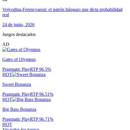
Vojvodina-Ferencvarosi: el patrón húngaro que dicta probabilidad
real
24 de junio, 2026
Juegos destacados
AD
Gates of Olympus
Pragmatic Play
RTP
96.5
%
HOT
Sweet Bonanza
Pragmatic Play
RTP
96.51
%
HOT
Big Bass Bonanza
Pragmatic Play
RTP
96.71
%
HOT
Ver todos los juegos