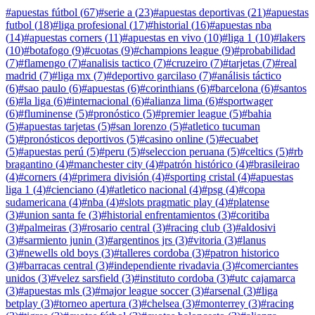
#
apuestas fútbol
(
67
)
#
serie a
(
23
)
#
apuestas deportivas
(
21
)
#
apuestas
futbol
(
18
)
#
liga profesional
(
17
)
#
historial
(
16
)
#
apuestas nba
(
14
)
#
apuestas corners
(
11
)
#
apuestas en vivo
(
10
)
#
liga 1
(
10
)
#
lakers
(
10
)
#
botafogo
(
9
)
#
cuotas
(
9
)
#
champions league
(
9
)
#
probabilidad
(
7
)
#
flamengo
(
7
)
#
analisis tactico
(
7
)
#
cruzeiro
(
7
)
#
tarjetas
(
7
)
#
real
madrid
(
7
)
#
liga mx
(
7
)
#
deportivo garcilaso
(
7
)
#
análisis táctico
(
6
)
#
sao paulo
(
6
)
#
apuestas
(
6
)
#
corinthians
(
6
)
#
barcelona
(
6
)
#
santos
(
6
)
#
la liga
(
6
)
#
internacional
(
6
)
#
alianza lima
(
6
)
#
sportwager
(
6
)
#
fluminense
(
5
)
#
pronóstico
(
5
)
#
premier league
(
5
)
#
bahia
(
5
)
#
apuestas tarjetas
(
5
)
#
san lorenzo
(
5
)
#
atletico tucuman
(
5
)
#
pronósticos deportivos
(
5
)
#
casino online
(
5
)
#
ecuabet
(
5
)
#
apuestas perú
(
5
)
#
peru
(
5
)
#
seleccion peruana
(
5
)
#
celtics
(
5
)
#
rb
bragantino
(
4
)
#
manchester city
(
4
)
#
patrón histórico
(
4
)
#
brasileirao
(
4
)
#
corners
(
4
)
#
primera división
(
4
)
#
sporting cristal
(
4
)
#
apuestas
liga 1
(
4
)
#
cienciano
(
4
)
#
atletico nacional
(
4
)
#
psg
(
4
)
#
copa
sudamericana
(
4
)
#
nba
(
4
)
#
slots pragmatic play
(
4
)
#
platense
(
3
)
#
union santa fe
(
3
)
#
historial enfrentamientos
(
3
)
#
coritiba
(
3
)
#
palmeiras
(
3
)
#
rosario central
(
3
)
#
racing club
(
3
)
#
aldosivi
(
3
)
#
sarmiento junin
(
3
)
#
argentinos jrs
(
3
)
#
vitoria
(
3
)
#
lanus
(
3
)
#
newells old boys
(
3
)
#
talleres cordoba
(
3
)
#
patron historico
(
3
)
#
barracas central
(
3
)
#
independiente rivadavia
(
3
)
#
comerciantes
unidos
(
3
)
#
velez sarsfield
(
3
)
#
instituto cordoba
(
3
)
#
utc cajamarca
(
3
)
#
apuestas mls
(
3
)
#
major league soccer
(
3
)
#
arsenal
(
3
)
#
liga
betplay
(
3
)
#
torneo apertura
(
3
)
#
chelsea
(
3
)
#
monterrey
(
3
)
#
racing