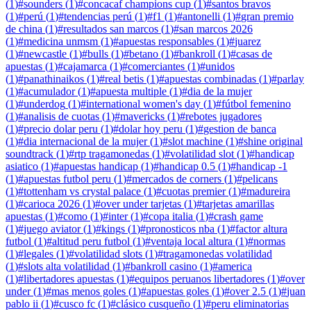
(
1
)
#
sounders
(
1
)
#
concacaf champions cup
(
1
)
#
santos bravos
(
1
)
#
perú
(
1
)
#
tendencias perú
(
1
)
#
f1
(
1
)
#
antonelli
(
1
)
#
gran premio
de china
(
1
)
#
resultados san marcos
(
1
)
#
san marcos 2026
(
1
)
#
medicina unmsm
(
1
)
#
apuestas responsables
(
1
)
#
juarez
(
1
)
#
newcastle
(
1
)
#
bulls
(
1
)
#
betano
(
1
)
#
bankroll
(
1
)
#
casas de
apuestas
(
1
)
#
cajamarca
(
1
)
#
comerciantes
(
1
)
#
unidos
(
1
)
#
panathinaikos
(
1
)
#
real betis
(
1
)
#
apuestas combinadas
(
1
)
#
parlay
(
1
)
#
acumulador
(
1
)
#
apuesta multiple
(
1
)
#
dia de la mujer
(
1
)
#
underdog
(
1
)
#
international women's day
(
1
)
#
fútbol femenino
(
1
)
#
analisis de cuotas
(
1
)
#
mavericks
(
1
)
#
rebotes jugadores
(
1
)
#
precio dolar peru
(
1
)
#
dolar hoy peru
(
1
)
#
gestion de banca
(
1
)
#
dia internacional de la mujer
(
1
)
#
slot machine
(
1
)
#
shine original
soundtrack
(
1
)
#
rtp tragamonedas
(
1
)
#
volatilidad slot
(
1
)
#
handicap
asiatico
(
1
)
#
apuestas handicap
(
1
)
#
handicap 0.5
(
1
)
#
handicap -1
(
1
)
#
apuestas futbol peru
(
1
)
#
mercados de corners
(
1
)
#
pelicans
(
1
)
#
tottenham vs crystal palace
(
1
)
#
cuotas premier
(
1
)
#
madureira
(
1
)
#
carioca 2026
(
1
)
#
over under tarjetas
(
1
)
#
tarjetas amarillas
apuestas
(
1
)
#
como
(
1
)
#
inter
(
1
)
#
copa italia
(
1
)
#
crash game
(
1
)
#
juego aviator
(
1
)
#
kings
(
1
)
#
pronosticos nba
(
1
)
#
factor altura
futbol
(
1
)
#
altitud peru futbol
(
1
)
#
ventaja local altura
(
1
)
#
normas
(
1
)
#
legales
(
1
)
#
volatilidad slots
(
1
)
#
tragamonedas volatilidad
(
1
)
#
slots alta volatilidad
(
1
)
#
bankroll casino
(
1
)
#
america
(
1
)
#
libertadores apuestas
(
1
)
#
equipos peruanos libertadores
(
1
)
#
over
under
(
1
)
#
mas menos goles
(
1
)
#
apuestas goles
(
1
)
#
over 2.5
(
1
)
#
juan
pablo ii
(
1
)
#
cusco fc
(
1
)
#
clásico cusqueño
(
1
)
#
peru eliminatorias