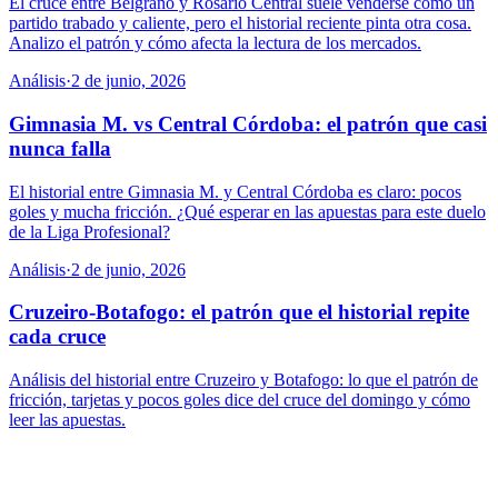
El cruce entre Belgrano y Rosario Central suele venderse como un
partido trabado y caliente, pero el historial reciente pinta otra cosa.
Analizo el patrón y cómo afecta la lectura de los mercados.
Análisis
·
2 de junio, 2026
Gimnasia M. vs Central Córdoba: el patrón que casi
nunca falla
El historial entre Gimnasia M. y Central Córdoba es claro: pocos
goles y mucha fricción. ¿Qué esperar en las apuestas para este duelo
de la Liga Profesional?
Análisis
·
2 de junio, 2026
Cruzeiro-Botafogo: el patrón que el historial repite
cada cruce
Análisis del historial entre Cruzeiro y Botafogo: lo que el patrón de
fricción, tarjetas y pocos goles dice del cruce del domingo y cómo
leer las apuestas.