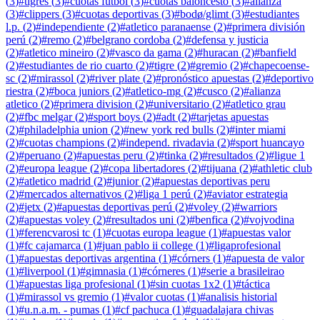
(
3
)
#
tigres
(
3
)
#
cuotas fútbol
(
3
)
#
cuotas baloncesto
(
3
)
#
alianza
(
3
)
#
clippers
(
3
)
#
cuotas deportivas
(
3
)
#
bodø/glimt
(
3
)
#
estudiantes
l.p.
(
2
)
#
independiente
(
2
)
#
atletico paranaense
(
2
)
#
primera división
perú
(
2
)
#
remo
(
2
)
#
belgrano cordoba
(
2
)
#
defensa y justicia
(
2
)
#
atletico mineiro
(
2
)
#
vasco da gama
(
2
)
#
huracan
(
2
)
#
banfield
(
2
)
#
estudiantes de rio cuarto
(
2
)
#
tigre
(
2
)
#
gremio
(
2
)
#
chapecoense-
sc
(
2
)
#
mirassol
(
2
)
#
river plate
(
2
)
#
pronóstico apuestas
(
2
)
#
deportivo
riestra
(
2
)
#
boca juniors
(
2
)
#
atletico-mg
(
2
)
#
cusco
(
2
)
#
alianza
atletico
(
2
)
#
primera division
(
2
)
#
universitario
(
2
)
#
atletico grau
(
2
)
#
fbc melgar
(
2
)
#
sport boys
(
2
)
#
adt
(
2
)
#
tarjetas apuestas
(
2
)
#
philadelphia union
(
2
)
#
new york red bulls
(
2
)
#
inter miami
(
2
)
#
cuotas champions
(
2
)
#
independ. rivadavia
(
2
)
#
sport huancayo
(
2
)
#
peruano
(
2
)
#
apuestas peru
(
2
)
#
tinka
(
2
)
#
resultados
(
2
)
#
ligue 1
(
2
)
#
europa league
(
2
)
#
copa libertadores
(
2
)
#
tijuana
(
2
)
#
athletic club
(
2
)
#
atletico madrid
(
2
)
#
junior
(
2
)
#
apuestas deportivas peru
(
2
)
#
mercados alternativos
(
2
)
#
liga 1 perú
(
2
)
#
aviator estrategia
(
2
)
#
jetx
(
2
)
#
apuestas deportivas perú
(
2
)
#
voley
(
2
)
#
warriors
(
2
)
#
apuestas voley
(
2
)
#
resultados uni
(
2
)
#
benfica
(
2
)
#
vojvodina
(
1
)
#
ferencvarosi tc
(
1
)
#
cuotas europa league
(
1
)
#
apuestas valor
(
1
)
#
fc cajamarca
(
1
)
#
juan pablo ii college
(
1
)
#
ligaprofesional
(
1
)
#
apuestas deportivas argentina
(
1
)
#
córners
(
1
)
#
apuesta de valor
(
1
)
#
liverpool
(
1
)
#
gimnasia
(
1
)
#
córneres
(
1
)
#
serie a brasileirao
(
1
)
#
apuestas liga profesional
(
1
)
#
sin cuotas 1x2
(
1
)
#
táctica
(
1
)
#
mirassol vs gremio
(
1
)
#
valor cuotas
(
1
)
#
analisis historial
(
1
)
#
u.n.a.m. - pumas
(
1
)
#
cf pachuca
(
1
)
#
guadalajara chivas