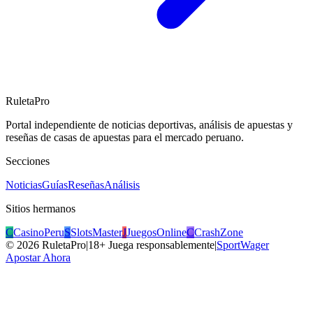
RuletaPro
Portal independiente de noticias deportivas, análisis de apuestas y
reseñas de casas de apuestas para el mercado peruano.
Secciones
Noticias
Guías
Reseñas
Análisis
Sitios hermanos
C
CasinoPeru
S
SlotsMaster
J
JuegosOnline
C
CrashZone
©
2026
RuletaPro
|
18+ Juega responsablemente
|
SportWager
Apostar Ahora