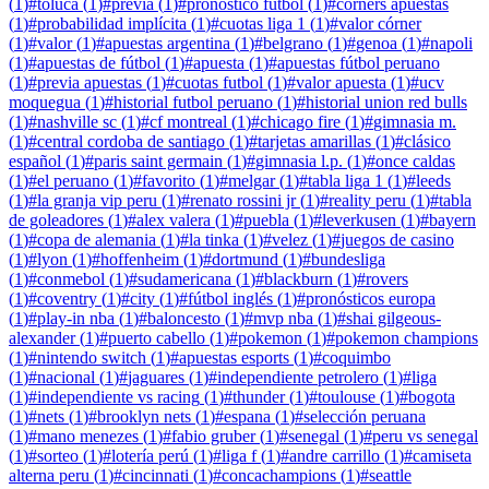
(
1
)
#
toluca
(
1
)
#
previa
(
1
)
#
pronostico futbol
(
1
)
#
corners apuestas
(
1
)
#
probabilidad implícita
(
1
)
#
cuotas liga 1
(
1
)
#
valor córner
(
1
)
#
valor
(
1
)
#
apuestas argentina
(
1
)
#
belgrano
(
1
)
#
genoa
(
1
)
#
napoli
(
1
)
#
apuestas de fútbol
(
1
)
#
apuesta
(
1
)
#
apuestas fútbol peruano
(
1
)
#
previa apuestas
(
1
)
#
cuotas futbol
(
1
)
#
valor apuesta
(
1
)
#
ucv
moquegua
(
1
)
#
historial futbol peruano
(
1
)
#
historial union red bulls
(
1
)
#
nashville sc
(
1
)
#
cf montreal
(
1
)
#
chicago fire
(
1
)
#
gimnasia m.
(
1
)
#
central cordoba de santiago
(
1
)
#
tarjetas amarillas
(
1
)
#
clásico
español
(
1
)
#
paris saint germain
(
1
)
#
gimnasia l.p.
(
1
)
#
once caldas
(
1
)
#
el peruano
(
1
)
#
favorito
(
1
)
#
melgar
(
1
)
#
tabla liga 1
(
1
)
#
leeds
(
1
)
#
la granja vip peru
(
1
)
#
renato rossini jr
(
1
)
#
reality peru
(
1
)
#
tabla
de goleadores
(
1
)
#
alex valera
(
1
)
#
puebla
(
1
)
#
leverkusen
(
1
)
#
bayern
(
1
)
#
copa de alemania
(
1
)
#
la tinka
(
1
)
#
velez
(
1
)
#
juegos de casino
(
1
)
#
lyon
(
1
)
#
hoffenheim
(
1
)
#
dortmund
(
1
)
#
bundesliga
(
1
)
#
conmebol
(
1
)
#
sudamericana
(
1
)
#
blackburn
(
1
)
#
rovers
(
1
)
#
coventry
(
1
)
#
city
(
1
)
#
fútbol inglés
(
1
)
#
pronósticos europa
(
1
)
#
play-in nba
(
1
)
#
baloncesto
(
1
)
#
mvp nba
(
1
)
#
shai gilgeous-
alexander
(
1
)
#
puerto cabello
(
1
)
#
pokemon
(
1
)
#
pokemon champions
(
1
)
#
nintendo switch
(
1
)
#
apuestas esports
(
1
)
#
coquimbo
(
1
)
#
nacional
(
1
)
#
jaguares
(
1
)
#
independiente petrolero
(
1
)
#
liga
(
1
)
#
independiente vs racing
(
1
)
#
thunder
(
1
)
#
toulouse
(
1
)
#
bogota
(
1
)
#
nets
(
1
)
#
brooklyn nets
(
1
)
#
espana
(
1
)
#
selección peruana
(
1
)
#
mano menezes
(
1
)
#
fabio gruber
(
1
)
#
senegal
(
1
)
#
peru vs senegal
(
1
)
#
sorteo
(
1
)
#
lotería perú
(
1
)
#
liga f
(
1
)
#
andre carrillo
(
1
)
#
camiseta
alterna peru
(
1
)
#
cincinnati
(
1
)
#
concachampions
(
1
)
#
seattle