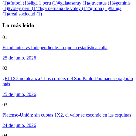
(
1
)
#
futbol
(
1
)
#
liga 1 peru
(
1
)
#
galatasaray
(
1
)
#
juventus
(
1
)
#
geminis
(
1
)
#
voley peru
(
1
)
#
liga peruana de voley
(
1
)
#
girona
(
1
)
#
laliga
(
1
)
#
real sociedad
(
1
)
Lo más leído
01
Estudiantes vs Independiente: lo que la estadística calla
25 de junio, 2026
02
¿El 1X2 no alcanza? Los corners del São Paulo-Paranaense pagarán
más
25 de junio, 2026
03
Platense-Unión: sin cuotas 1X2, el valor se esconde en las esquinas
24 de junio, 2026
04