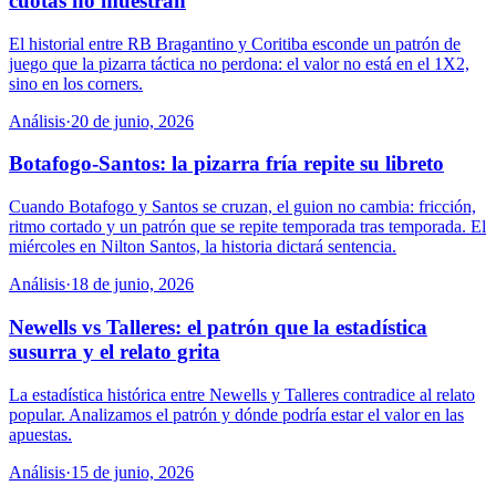
cuotas no muestran
El historial entre RB Bragantino y Coritiba esconde un patrón de
juego que la pizarra táctica no perdona: el valor no está en el 1X2,
sino en los corners.
Análisis
·
20 de junio, 2026
Botafogo-Santos: la pizarra fría repite su libreto
Cuando Botafogo y Santos se cruzan, el guion no cambia: fricción,
ritmo cortado y un patrón que se repite temporada tras temporada. El
miércoles en Nilton Santos, la historia dictará sentencia.
Análisis
·
18 de junio, 2026
Newells vs Talleres: el patrón que la estadística
susurra y el relato grita
La estadística histórica entre Newells y Talleres contradice al relato
popular. Analizamos el patrón y dónde podría estar el valor en las
apuestas.
Análisis
·
15 de junio, 2026