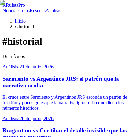
R
RuletaPro
Noticias
Guías
Reseñas
Análisis
Inicio
›
#historial
#
historial
16
artículos
Análisis
·
21 de junio, 2026
Sarmiento vs Argentinos JRS: el patrón que la
narrativa oculta
El cruce entre Sarmiento y Argentinos JRS esconde un patrón de
fricción y pocos goles que la narrativa ignora. Lo que dicen los
números históricos.
Análisis
·
20 de junio, 2026
Bragantino vs Coritiba: el detalle invisible que las