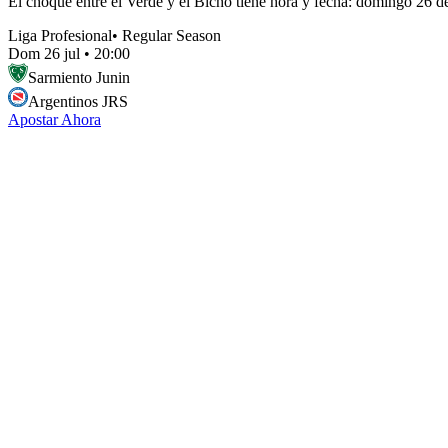
El choque entre el Verde y el Bicho tiene hora y fecha: domingo 26 de j
Liga Profesional
•
Regular Season
Dom 26 jul
•
20:00
Sarmiento Junin
Argentinos JRS
Apostar Ahora