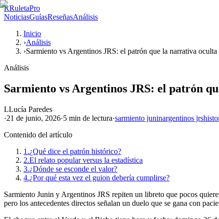
R
RuletaPro
Noticias
Guías
Reseñas
Análisis
Inicio
›
Análisis
›
Sarmiento vs Argentinos JRS: el patrón que la narrativa oculta
Análisis
Sarmiento vs Argentinos JRS: el patrón que
L
Lucía Paredes
·
21 de junio, 2026
·
5 min
de lectura
·
sarmiento junin
argentinos jrs
histo
Contenido del artículo
1.
¿Qué dice el patrón histórico?
2.
El relato popular versus la estadística
3.
¿Dónde se esconde el valor?
4.
¿Por qué esta vez el guion debería cumplirse?
Sarmiento Junin y Argentinos JRS repiten un libreto que pocos quieren v
pero los antecedentes directos señalan un duelo que se gana con paci