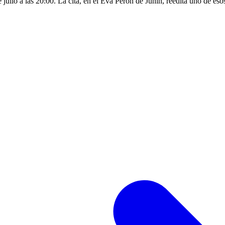
ulio a las 20:00. La cita, en el Eva Perón de Junín, reedita uno de esos