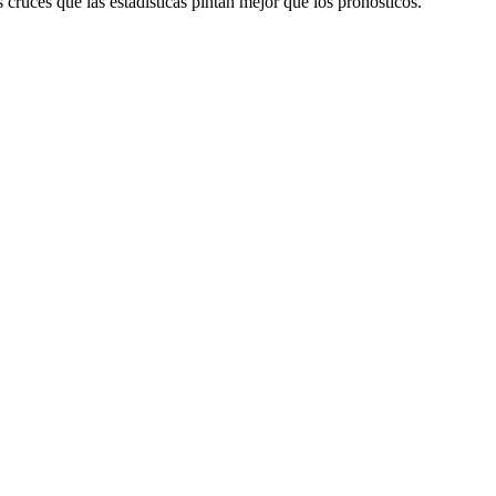
 cruces que las estadísticas pintan mejor que los pronósticos.