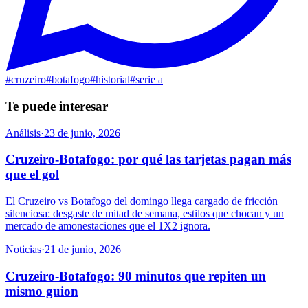
#
cruzeiro
#
botafogo
#
historial
#
serie a
Te puede interesar
Análisis
·
23 de junio, 2026
Cruzeiro-Botafogo: por qué las tarjetas pagan más
que el gol
El Cruzeiro vs Botafogo del domingo llega cargado de fricción
silenciosa: desgaste de mitad de semana, estilos que chocan y un
mercado de amonestaciones que el 1X2 ignora.
Noticias
·
21 de junio, 2026
Cruzeiro-Botafogo: 90 minutos que repiten un
mismo guion