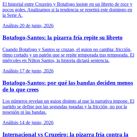
El historial entre Cruzeiro y Botafogo insiste en un libreto de roce y
pocos goles. Analizamos si la tendencia se repetirá este domingo en
la Serie A.
Análisis
·
20 de junio, 2026
Botafogo-Santos: la pizarra fría repite su libreto
Cuando Botafogo y Santos se cruzan, el guion no cambia: fricción,
ritmo cortado y un patrón que se repite temporada tras temporada. El
miércoles en Nilton Santos, la historia dictará sentencia.
Análisis
·
17 de junio, 2026
Botafogo-Santos: por qué las bandas deciden menos
de lo que crees
Los números revelan un guion distinto al que la narrativa impone. El
partido se define por las segundas jugadas y la fricción, no por la
posesión ni las bandas.
Análisis
·
14 de junio, 2026
Internacional vs Cruzeiro: la pizarra fría contra la