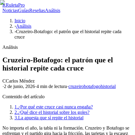
R
RuletaPro
Noticias
Guías
Reseñas
Análisis
Inicio
›
Análisis
›
Cruzeiro-Botafogo: el patrón que el historial repite cada
cruce
Análisis
Cruzeiro-Botafogo: el patrón que el
historial repite cada cruce
C
Carlos Méndez
·
2 de junio, 2026
·
4 min
de lectura
·
cruzeiro
botafogo
historial
Contenido del artículo
1.
¿Por qué este cruce casi nunca engaña?
2.
¿Qué dice el historial sobre los goles?
3.
La apuesta que sí repite el historial
No importa el año, la tabla ni la formación. Cruzeiro y Botafogo se
enfrentan y el partido gira hacia la fricción, las tarjetas y la escasez