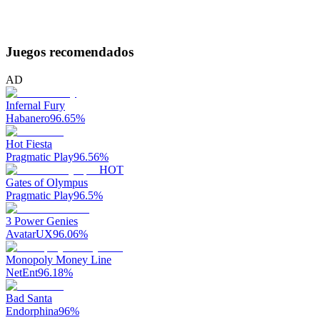
Juegos recomendados
AD
Infernal Fury
Habanero
96.65
%
Hot Fiesta
Pragmatic Play
96.56
%
HOT
Gates of Olympus
Pragmatic Play
96.5
%
3 Power Genies
AvatarUX
96.06
%
Monopoly Money Line
NetEnt
96.18
%
Bad Santa
Endorphina
96
%