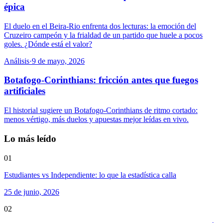
épica
El duelo en el Beira-Rio enfrenta dos lecturas: la emoción del
Cruzeiro campeón y la frialdad de un partido que huele a pocos
goles. ¿Dónde está el valor?
Análisis
·
9 de mayo, 2026
Botafogo-Corinthians: fricción antes que fuegos
artificiales
El historial sugiere un Botafogo-Corinthians de ritmo cortado:
menos vértigo, más duelos y apuestas mejor leídas en vivo.
Lo más leído
01
Estudiantes vs Independiente: lo que la estadística calla
25 de junio, 2026
02