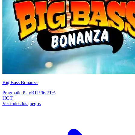
Big Bass Bonanza
Pragmatic Play
RTP
96.71
%
HOT
Ver todos los juegos