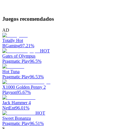
Juegos recomendados
AD
Totally Hot
BGaming
97.21
%
HOT
Gates of Olympus
Pragmatic Play
96.5
%
Hot Tuna
Pragmatic Play
96.53
%
X1000 Golden Penny 2
Playson
95.67
%
Jack Hammer 4
NetEnt
96.01
%
HOT
Sweet Bonanza
Pragmatic Play
96.51
%
S