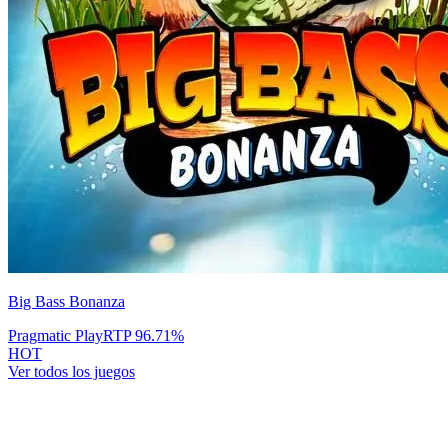
Big Bass Bonanza
Pragmatic Play
RTP
96.71
%
HOT
Ver todos los juegos