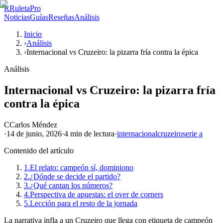
R
RuletaPro
Noticias
Guías
Reseñas
Análisis
Inicio
›
Análisis
›
Internacional vs Cruzeiro: la pizarra fría contra la épica
Análisis
Internacional vs Cruzeiro: la pizarra fría
contra la épica
C
Carlos Méndez
·
14 de junio, 2026
·
4 min
de lectura
·
internacional
cruzeiro
serie a
Contenido del artículo
1.
El relato: campeón sí, dominiono
2.
¿Dónde se decide el partido?
3.
¿Qué cantan los números?
4.
Perspectiva de apuestas: el over de corners
5.
Lección para el resto de la jornada
La narrativa infla a un Cruzeiro que llega con etiqueta de campeón