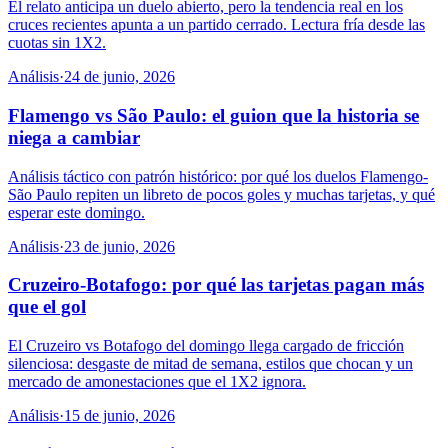
El relato anticipa un duelo abierto, pero la tendencia real en los
cruces recientes apunta a un partido cerrado. Lectura fría desde las
cuotas sin 1X2.
Análisis
·
24 de junio, 2026
Flamengo vs São Paulo: el guion que la historia se
niega a cambiar
Análisis táctico con patrón histórico: por qué los duelos Flamengo-
São Paulo repiten un libreto de pocos goles y muchas tarjetas, y qué
esperar este domingo.
Análisis
·
23 de junio, 2026
Cruzeiro-Botafogo: por qué las tarjetas pagan más
que el gol
El Cruzeiro vs Botafogo del domingo llega cargado de fricción
silenciosa: desgaste de mitad de semana, estilos que chocan y un
mercado de amonestaciones que el 1X2 ignora.
Análisis
·
15 de junio, 2026