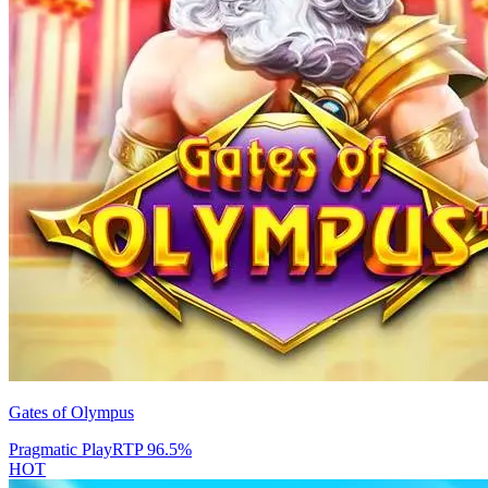
Gates of Olympus
Pragmatic Play
RTP
96.5
%
HOT