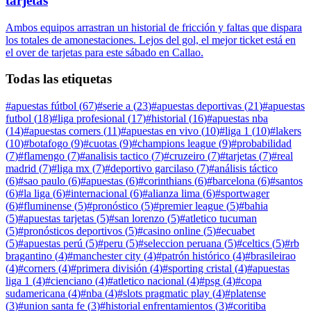
tarjetas
Ambos equipos arrastran un historial de fricción y faltas que dispara
los totales de amonestaciones. Lejos del gol, el mejor ticket está en
el over de tarjetas para este sábado en Callao.
Todas las etiquetas
#
apuestas fútbol
(
67
)
#
serie a
(
23
)
#
apuestas deportivas
(
21
)
#
apuestas
futbol
(
18
)
#
liga profesional
(
17
)
#
historial
(
16
)
#
apuestas nba
(
14
)
#
apuestas corners
(
11
)
#
apuestas en vivo
(
10
)
#
liga 1
(
10
)
#
lakers
(
10
)
#
botafogo
(
9
)
#
cuotas
(
9
)
#
champions league
(
9
)
#
probabilidad
(
7
)
#
flamengo
(
7
)
#
analisis tactico
(
7
)
#
cruzeiro
(
7
)
#
tarjetas
(
7
)
#
real
madrid
(
7
)
#
liga mx
(
7
)
#
deportivo garcilaso
(
7
)
#
análisis táctico
(
6
)
#
sao paulo
(
6
)
#
apuestas
(
6
)
#
corinthians
(
6
)
#
barcelona
(
6
)
#
santos
(
6
)
#
la liga
(
6
)
#
internacional
(
6
)
#
alianza lima
(
6
)
#
sportwager
(
6
)
#
fluminense
(
5
)
#
pronóstico
(
5
)
#
premier league
(
5
)
#
bahia
(
5
)
#
apuestas tarjetas
(
5
)
#
san lorenzo
(
5
)
#
atletico tucuman
(
5
)
#
pronósticos deportivos
(
5
)
#
casino online
(
5
)
#
ecuabet
(
5
)
#
apuestas perú
(
5
)
#
peru
(
5
)
#
seleccion peruana
(
5
)
#
celtics
(
5
)
#
rb
bragantino
(
4
)
#
manchester city
(
4
)
#
patrón histórico
(
4
)
#
brasileirao
(
4
)
#
corners
(
4
)
#
primera división
(
4
)
#
sporting cristal
(
4
)
#
apuestas
liga 1
(
4
)
#
cienciano
(
4
)
#
atletico nacional
(
4
)
#
psg
(
4
)
#
copa
sudamericana
(
4
)
#
nba
(
4
)
#
slots pragmatic play
(
4
)
#
platense
(
3
)
#
union santa fe
(
3
)
#
historial enfrentamientos
(
3
)
#
coritiba