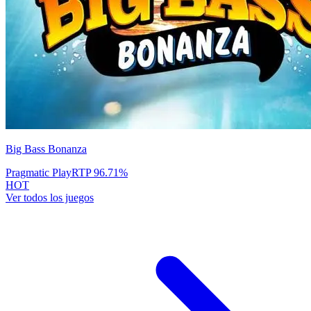
Big Bass Bonanza
Pragmatic Play
RTP
96.71
%
HOT
Ver todos los juegos