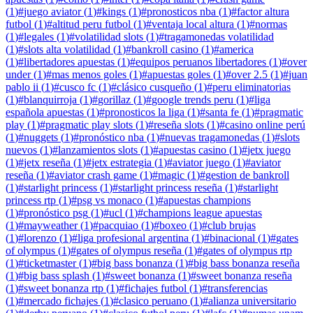
(
1
)
#
juego aviator
(
1
)
#
kings
(
1
)
#
pronosticos nba
(
1
)
#
factor altura
futbol
(
1
)
#
altitud peru futbol
(
1
)
#
ventaja local altura
(
1
)
#
normas
(
1
)
#
legales
(
1
)
#
volatilidad slots
(
1
)
#
tragamonedas volatilidad
(
1
)
#
slots alta volatilidad
(
1
)
#
bankroll casino
(
1
)
#
america
(
1
)
#
libertadores apuestas
(
1
)
#
equipos peruanos libertadores
(
1
)
#
over
under
(
1
)
#
mas menos goles
(
1
)
#
apuestas goles
(
1
)
#
over 2.5
(
1
)
#
juan
pablo ii
(
1
)
#
cusco fc
(
1
)
#
clásico cusqueño
(
1
)
#
peru eliminatorias
(
1
)
#
blanquirroja
(
1
)
#
gorillaz
(
1
)
#
google trends peru
(
1
)
#
liga
española apuestas
(
1
)
#
pronosticos la liga
(
1
)
#
santa fe
(
1
)
#
pragmatic
play
(
1
)
#
pragmatic play slots
(
1
)
#
reseña slots
(
1
)
#
casino online perú
(
1
)
#
nuggets
(
1
)
#
pronóstico nba
(
1
)
#
nuevas tragamonedas
(
1
)
#
slots
nuevos
(
1
)
#
lanzamientos slots
(
1
)
#
apuestas casino
(
1
)
#
jetx juego
(
1
)
#
jetx reseña
(
1
)
#
jetx estrategia
(
1
)
#
aviator juego
(
1
)
#
aviator
reseña
(
1
)
#
aviator crash game
(
1
)
#
magic
(
1
)
#
gestion de bankroll
(
1
)
#
starlight princess
(
1
)
#
starlight princess reseña
(
1
)
#
starlight
princess rtp
(
1
)
#
psg vs monaco
(
1
)
#
apuestas champions
(
1
)
#
pronóstico psg
(
1
)
#
ucl
(
1
)
#
champions league apuestas
(
1
)
#
mayweather
(
1
)
#
pacquiao
(
1
)
#
boxeo
(
1
)
#
club brujas
(
1
)
#
lorenzo
(
1
)
#
liga profesional argentina
(
1
)
#
binacional
(
1
)
#
gates
of olympus
(
1
)
#
gates of olympus reseña
(
1
)
#
gates of olympus rtp
(
1
)
#
ticketmaster
(
1
)
#
big bass bonanza
(
1
)
#
big bass bonanza reseña
(
1
)
#
big bass splash
(
1
)
#
sweet bonanza
(
1
)
#
sweet bonanza reseña
(
1
)
#
sweet bonanza rtp
(
1
)
#
fichajes futbol
(
1
)
#
transferencias
(
1
)
#
mercado fichajes
(
1
)
#
clasico peruano
(
1
)
#
alianza universitario