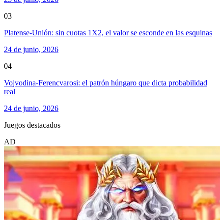
03
Platense-Unión: sin cuotas 1X2, el valor se esconde en las esquinas
24 de junio, 2026
04
Vojvodina-Ferencvarosi: el patrón húngaro que dicta probabilidad
real
24 de junio, 2026
Juegos destacados
AD