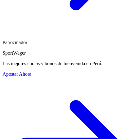
Patrocinador
SportWager
Las mejores cuotas y bonos de bienvenida en Perú.
Apostar Ahora