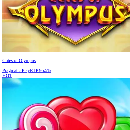
Gates of Olympus
Pragmatic Play
RTP
96.5
%
HOT