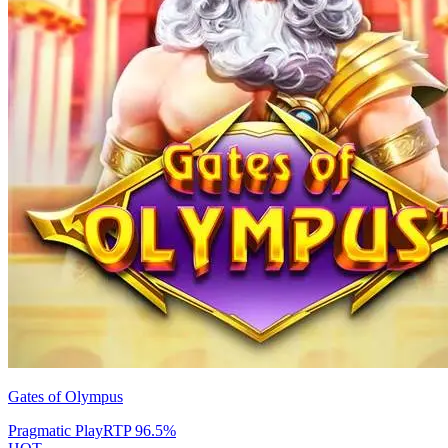
Gates of Olympus
Pragmatic Play
RTP
96.5
%