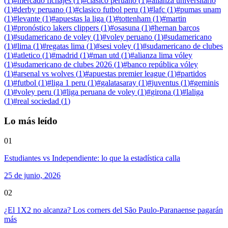
(
1
)
#
mercado fichajes
(
1
)
#
clasico peruano
(
1
)
#
alianza universitario
(
1
)
#
derby peruano
(
1
)
#
clasico futbol peru
(
1
)
#
lafc
(
1
)
#
pumas unam
(
1
)
#
levante
(
1
)
#
apuestas la liga
(
1
)
#
tottenham
(
1
)
#
martin
(
1
)
#
pronóstico lakers clippers
(
1
)
#
osasuna
(
1
)
#
hernan barcos
(
1
)
#
sudamericano de voley
(
1
)
#
voley peruano
(
1
)
#
sudamericano
(
1
)
#
lima
(
1
)
#
regatas lima
(
1
)
#
sesi voley
(
1
)
#
sudamericano de clubes
(
1
)
#
atletico
(
1
)
#
madrid
(
1
)
#
man utd
(
1
)
#
alianza lima vóley
(
1
)
#
sudamericano de clubes 2026
(
1
)
#
banco república vóley
(
1
)
#
arsenal vs wolves
(
1
)
#
apuestas premier league
(
1
)
#
partidos
(
1
)
#
futbol
(
1
)
#
liga 1 peru
(
1
)
#
galatasaray
(
1
)
#
juventus
(
1
)
#
geminis
(
1
)
#
voley peru
(
1
)
#
liga peruana de voley
(
1
)
#
girona
(
1
)
#
laliga
(
1
)
#
real sociedad
(
1
)
Lo más leído
01
Estudiantes vs Independiente: lo que la estadística calla
25 de junio, 2026
02
¿El 1X2 no alcanza? Los corners del São Paulo-Paranaense pagarán
más