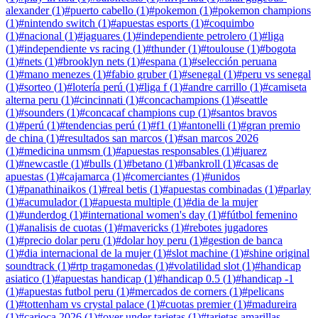
alexander
(
1
)
#
puerto cabello
(
1
)
#
pokemon
(
1
)
#
pokemon champions
(
1
)
#
nintendo switch
(
1
)
#
apuestas esports
(
1
)
#
coquimbo
(
1
)
#
nacional
(
1
)
#
jaguares
(
1
)
#
independiente petrolero
(
1
)
#
liga
(
1
)
#
independiente vs racing
(
1
)
#
thunder
(
1
)
#
toulouse
(
1
)
#
bogota
(
1
)
#
nets
(
1
)
#
brooklyn nets
(
1
)
#
espana
(
1
)
#
selección peruana
(
1
)
#
mano menezes
(
1
)
#
fabio gruber
(
1
)
#
senegal
(
1
)
#
peru vs senegal
(
1
)
#
sorteo
(
1
)
#
lotería perú
(
1
)
#
liga f
(
1
)
#
andre carrillo
(
1
)
#
camiseta
alterna peru
(
1
)
#
cincinnati
(
1
)
#
concachampions
(
1
)
#
seattle
(
1
)
#
sounders
(
1
)
#
concacaf champions cup
(
1
)
#
santos bravos
(
1
)
#
perú
(
1
)
#
tendencias perú
(
1
)
#
f1
(
1
)
#
antonelli
(
1
)
#
gran premio
de china
(
1
)
#
resultados san marcos
(
1
)
#
san marcos 2026
(
1
)
#
medicina unmsm
(
1
)
#
apuestas responsables
(
1
)
#
juarez
(
1
)
#
newcastle
(
1
)
#
bulls
(
1
)
#
betano
(
1
)
#
bankroll
(
1
)
#
casas de
apuestas
(
1
)
#
cajamarca
(
1
)
#
comerciantes
(
1
)
#
unidos
(
1
)
#
panathinaikos
(
1
)
#
real betis
(
1
)
#
apuestas combinadas
(
1
)
#
parlay
(
1
)
#
acumulador
(
1
)
#
apuesta multiple
(
1
)
#
dia de la mujer
(
1
)
#
underdog
(
1
)
#
international women's day
(
1
)
#
fútbol femenino
(
1
)
#
analisis de cuotas
(
1
)
#
mavericks
(
1
)
#
rebotes jugadores
(
1
)
#
precio dolar peru
(
1
)
#
dolar hoy peru
(
1
)
#
gestion de banca
(
1
)
#
dia internacional de la mujer
(
1
)
#
slot machine
(
1
)
#
shine original
soundtrack
(
1
)
#
rtp tragamonedas
(
1
)
#
volatilidad slot
(
1
)
#
handicap
asiatico
(
1
)
#
apuestas handicap
(
1
)
#
handicap 0.5
(
1
)
#
handicap -1
(
1
)
#
apuestas futbol peru
(
1
)
#
mercados de corners
(
1
)
#
pelicans
(
1
)
#
tottenham vs crystal palace
(
1
)
#
cuotas premier
(
1
)
#
madureira
(
1
)
#
carioca 2026
(
1
)
#
over under tarjetas
(
1
)
#
tarjetas amarillas