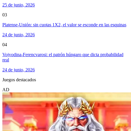
25 de junio, 2026
03
Platense-Unión: sin cuotas 1X2, el valor se esconde en las esquinas
24 de junio, 2026
04
Vojvodina-Ferencvarosi: el patrón húngaro que dicta probabilidad
real
24 de junio, 2026
Juegos destacados
AD