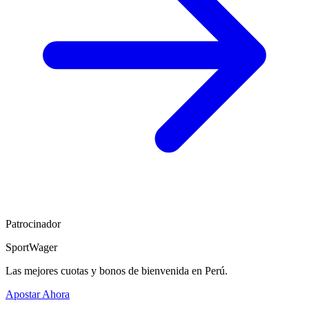
Patrocinador
SportWager
Las mejores cuotas y bonos de bienvenida en Perú.
Apostar Ahora