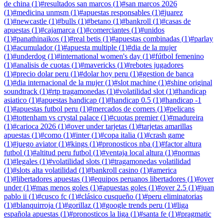
de china
(
1
)
#
resultados san marcos
(
1
)
#
san marcos 2026
(
1
)
#
medicina unmsm
(
1
)
#
apuestas responsables
(
1
)
#
juarez
(
1
)
#
newcastle
(
1
)
#
bulls
(
1
)
#
betano
(
1
)
#
bankroll
(
1
)
#
casas de
apuestas
(
1
)
#
cajamarca
(
1
)
#
comerciantes
(
1
)
#
unidos
(
1
)
#
panathinaikos
(
1
)
#
real betis
(
1
)
#
apuestas combinadas
(
1
)
#
parlay
(
1
)
#
acumulador
(
1
)
#
apuesta multiple
(
1
)
#
dia de la mujer
(
1
)
#
underdog
(
1
)
#
international women's day
(
1
)
#
fútbol femenino
(
1
)
#
analisis de cuotas
(
1
)
#
mavericks
(
1
)
#
rebotes jugadores
(
1
)
#
precio dolar peru
(
1
)
#
dolar hoy peru
(
1
)
#
gestion de banca
(
1
)
#
dia internacional de la mujer
(
1
)
#
slot machine
(
1
)
#
shine original
soundtrack
(
1
)
#
rtp tragamonedas
(
1
)
#
volatilidad slot
(
1
)
#
handicap
asiatico
(
1
)
#
apuestas handicap
(
1
)
#
handicap 0.5
(
1
)
#
handicap -1
(
1
)
#
apuestas futbol peru
(
1
)
#
mercados de corners
(
1
)
#
pelicans
(
1
)
#
tottenham vs crystal palace
(
1
)
#
cuotas premier
(
1
)
#
madureira
(
1
)
#
carioca 2026
(
1
)
#
over under tarjetas
(
1
)
#
tarjetas amarillas
apuestas
(
1
)
#
como
(
1
)
#
inter
(
1
)
#
copa italia
(
1
)
#
crash game
(
1
)
#
juego aviator
(
1
)
#
kings
(
1
)
#
pronosticos nba
(
1
)
#
factor altura
futbol
(
1
)
#
altitud peru futbol
(
1
)
#
ventaja local altura
(
1
)
#
normas
(
1
)
#
legales
(
1
)
#
volatilidad slots
(
1
)
#
tragamonedas volatilidad
(
1
)
#
slots alta volatilidad
(
1
)
#
bankroll casino
(
1
)
#
america
(
1
)
#
libertadores apuestas
(
1
)
#
equipos peruanos libertadores
(
1
)
#
over
under
(
1
)
#
mas menos goles
(
1
)
#
apuestas goles
(
1
)
#
over 2.5
(
1
)
#
juan
pablo ii
(
1
)
#
cusco fc
(
1
)
#
clásico cusqueño
(
1
)
#
peru eliminatorias
(
1
)
#
blanquirroja
(
1
)
#
gorillaz
(
1
)
#
google trends peru
(
1
)
#
liga
española apuestas
(
1
)
#
pronosticos la liga
(
1
)
#
santa fe
(
1
)
#
pragmatic