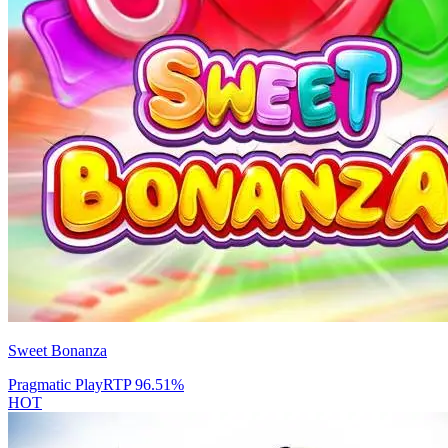
Sweet Bonanza
Pragmatic Play
RTP
96.51
%
HOT