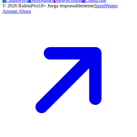
C
CasinoPeru
S
SlotsMaster
J
JuegosOnline
C
CrashZone
©
2026
RuletaPro
|
18+ Juega responsablemente
|
SportWager
Apostar Ahora