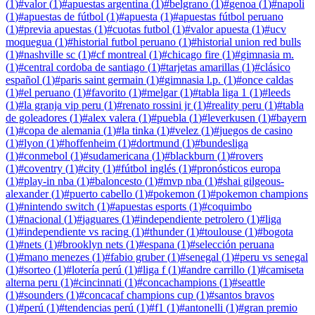
(
1
)
#
valor
(
1
)
#
apuestas argentina
(
1
)
#
belgrano
(
1
)
#
genoa
(
1
)
#
napoli
(
1
)
#
apuestas de fútbol
(
1
)
#
apuesta
(
1
)
#
apuestas fútbol peruano
(
1
)
#
previa apuestas
(
1
)
#
cuotas futbol
(
1
)
#
valor apuesta
(
1
)
#
ucv
moquegua
(
1
)
#
historial futbol peruano
(
1
)
#
historial union red bulls
(
1
)
#
nashville sc
(
1
)
#
cf montreal
(
1
)
#
chicago fire
(
1
)
#
gimnasia m.
(
1
)
#
central cordoba de santiago
(
1
)
#
tarjetas amarillas
(
1
)
#
clásico
español
(
1
)
#
paris saint germain
(
1
)
#
gimnasia l.p.
(
1
)
#
once caldas
(
1
)
#
el peruano
(
1
)
#
favorito
(
1
)
#
melgar
(
1
)
#
tabla liga 1
(
1
)
#
leeds
(
1
)
#
la granja vip peru
(
1
)
#
renato rossini jr
(
1
)
#
reality peru
(
1
)
#
tabla
de goleadores
(
1
)
#
alex valera
(
1
)
#
puebla
(
1
)
#
leverkusen
(
1
)
#
bayern
(
1
)
#
copa de alemania
(
1
)
#
la tinka
(
1
)
#
velez
(
1
)
#
juegos de casino
(
1
)
#
lyon
(
1
)
#
hoffenheim
(
1
)
#
dortmund
(
1
)
#
bundesliga
(
1
)
#
conmebol
(
1
)
#
sudamericana
(
1
)
#
blackburn
(
1
)
#
rovers
(
1
)
#
coventry
(
1
)
#
city
(
1
)
#
fútbol inglés
(
1
)
#
pronósticos europa
(
1
)
#
play-in nba
(
1
)
#
baloncesto
(
1
)
#
mvp nba
(
1
)
#
shai gilgeous-
alexander
(
1
)
#
puerto cabello
(
1
)
#
pokemon
(
1
)
#
pokemon champions
(
1
)
#
nintendo switch
(
1
)
#
apuestas esports
(
1
)
#
coquimbo
(
1
)
#
nacional
(
1
)
#
jaguares
(
1
)
#
independiente petrolero
(
1
)
#
liga
(
1
)
#
independiente vs racing
(
1
)
#
thunder
(
1
)
#
toulouse
(
1
)
#
bogota
(
1
)
#
nets
(
1
)
#
brooklyn nets
(
1
)
#
espana
(
1
)
#
selección peruana
(
1
)
#
mano menezes
(
1
)
#
fabio gruber
(
1
)
#
senegal
(
1
)
#
peru vs senegal
(
1
)
#
sorteo
(
1
)
#
lotería perú
(
1
)
#
liga f
(
1
)
#
andre carrillo
(
1
)
#
camiseta
alterna peru
(
1
)
#
cincinnati
(
1
)
#
concachampions
(
1
)
#
seattle
(
1
)
#
sounders
(
1
)
#
concacaf champions cup
(
1
)
#
santos bravos
(
1
)
#
perú
(
1
)
#
tendencias perú
(
1
)
#
f1
(
1
)
#
antonelli
(
1
)
#
gran premio