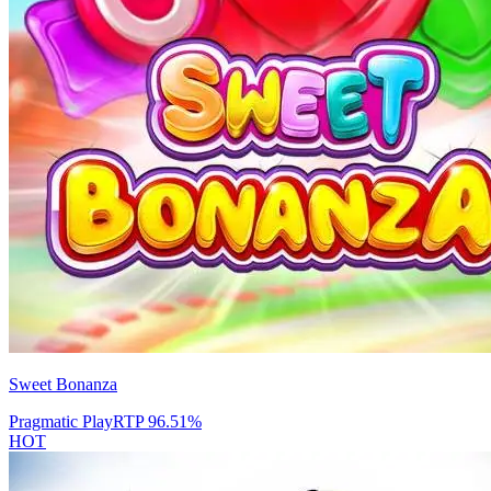
Sweet Bonanza
Pragmatic Play
RTP
96.51
%
HOT