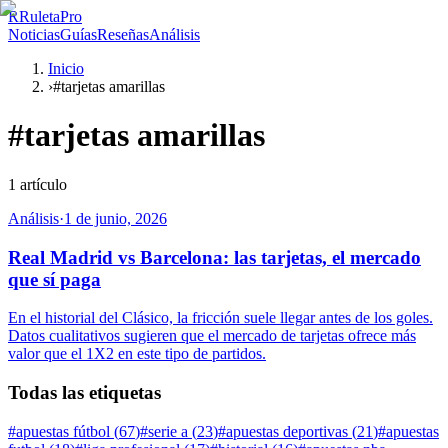
R
RuletaPro
Noticias
Guías
Reseñas
Análisis
Inicio
›
#tarjetas amarillas
#
tarjetas amarillas
1
artículo
Análisis
·
1 de junio, 2026
Real Madrid vs Barcelona: las tarjetas, el mercado
que sí paga
En el historial del Clásico, la fricción suele llegar antes de los goles.
Datos cualitativos sugieren que el mercado de tarjetas ofrece más
valor que el 1X2 en este tipo de partidos.
Todas las etiquetas
#
apuestas fútbol
(
67
)
#
serie a
(
23
)
#
apuestas deportivas
(
21
)
#
apuestas