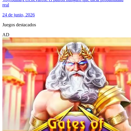
real
24 de junio, 2026
Juegos destacados
AD