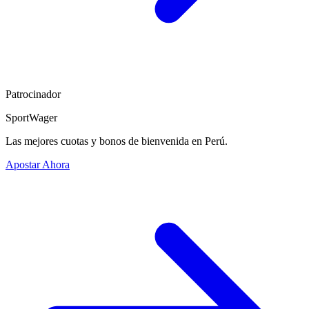
Patrocinador
SportWager
Las mejores cuotas y bonos de bienvenida en Perú.
Apostar Ahora