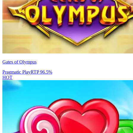
Gates of Olympus
Pragmatic Play
RTP
96.5
%
HOT